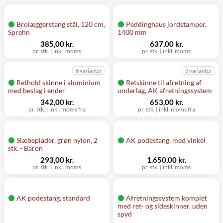
Brolæggerstang stål, 120 cm,
Peddinghaus jordstamper,
Sprehn
1400 mm
385,00 kr.
637,00 kr.
pr. stk.
|
inkl. moms
pr. stk.
|
inkl. moms
6 varianter
3 varianter
Rethold skinne i aluminium
Retskinne til afretning af
med beslag i ender
underlag, AK afretningssystem
342,00 kr.
653,00 kr.
pr. stk.
|
inkl. moms fra
pr. stk.
|
inkl. moms fra
Slæbeplader, grøn nylon, 2
AK podestang, med vinkel
stk. - Baron
293,00 kr.
1.650,00 kr.
pr. stk.
|
inkl. moms
pr. stk.
|
inkl. moms
AK podestang, standard
Afretningssystem komplet
med ret- og sideskinner, uden
spyd