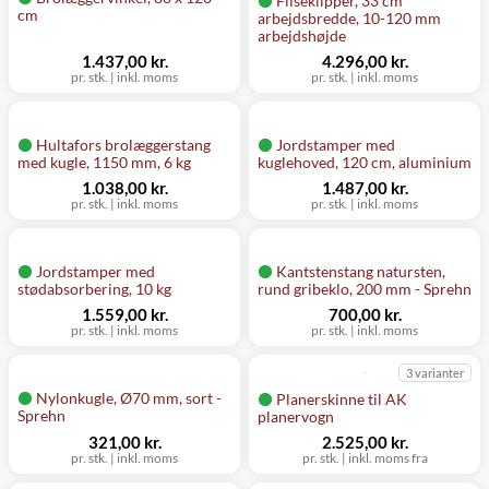
Fliseklipper, 33 cm
cm
arbejdsbredde, 10-120 mm
arbejdshøjde
1.437,00 kr.
4.296,00 kr.
pr. stk.
|
inkl. moms
pr. stk.
|
inkl. moms
Hultafors brolæggerstang
Jordstamper med
med kugle, 1150 mm, 6 kg
kuglehoved, 120 cm, aluminium
1.038,00 kr.
1.487,00 kr.
pr. stk.
|
inkl. moms
pr. stk.
|
inkl. moms
Jordstamper med
Kantstenstang natursten,
stødabsorbering, 10 kg
rund gribeklo, 200 mm - Sprehn
1.559,00 kr.
700,00 kr.
pr. stk.
|
inkl. moms
pr. stk.
|
inkl. moms
3 varianter
Nylonkugle, Ø70 mm, sort -
Planerskinne til AK
Sprehn
planervogn
321,00 kr.
2.525,00 kr.
pr. stk.
|
inkl. moms
pr. stk.
|
inkl. moms fra