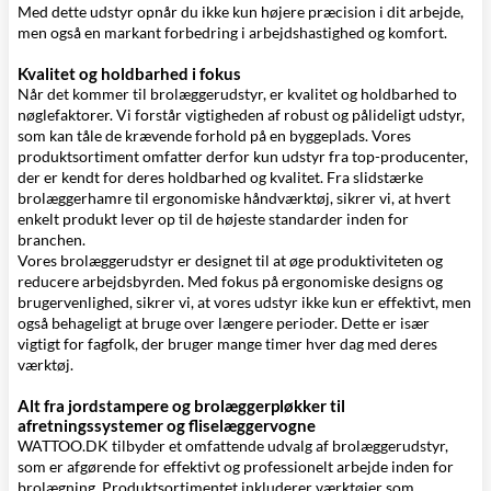
Med dette udstyr opnår du ikke kun højere præcision i dit arbejde,
men også en markant forbedring i arbejdshastighed og komfort.
Kvalitet og holdbarhed i fokus
Når det kommer til brolæggerudstyr, er kvalitet og holdbarhed to
nøglefaktorer. Vi forstår vigtigheden af robust og pålideligt udstyr,
som kan tåle de krævende forhold på en byggeplads. Vores
produktsortiment omfatter derfor kun udstyr fra top-producenter,
der er kendt for deres holdbarhed og kvalitet. Fra slidstærke
brolæggerhamre til ergonomiske håndværktøj, sikrer vi, at hvert
enkelt produkt lever op til de højeste standarder inden for
branchen.
Vores brolæggerudstyr er designet til at øge produktiviteten og
reducere arbejdsbyrden. Med fokus på ergonomiske designs og
brugervenlighed, sikrer vi, at vores udstyr ikke kun er effektivt, men
også behageligt at bruge over længere perioder. Dette er især
vigtigt for fagfolk, der bruger mange timer hver dag med deres
værktøj.
Alt fra jordstampere og brolæggerpløkker til
afretningssystemer og fliselæggervogne
WATTOO.DK tilbyder et omfattende udvalg af brolæggerudstyr,
som er afgørende for effektivt og professionelt arbejde inden for
brolægning. Produktsortimentet inkluderer værktøjer som