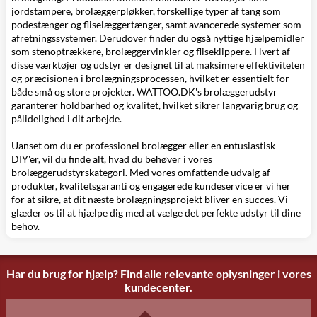
jordstampere, brolæggerpløkker, forskellige typer af tang som
podestænger og fliselæggertænger, samt avancerede systemer som
afretningssystemer. Derudover finder du også nyttige hjælpemidler
som stenoptrækkere, brolæggervinkler og fliseklippere. Hvert af
disse værktøjer og udstyr er designet til at maksimere effektiviteten
og præcisionen i brolægningsprocessen, hvilket er essentielt for
både små og store projekter. WATTOO.DK's brolæggerudstyr
garanterer holdbarhed og kvalitet, hvilket sikrer langvarig brug og
pålidelighed i dit arbejde.
Uanset om du er professionel brolægger eller en entusiastisk
DIY'er, vil du finde alt, hvad du behøver i vores
brolæggerudstyrskategori. Med vores omfattende udvalg af
produkter, kvalitetsgaranti og engagerede kundeservice er vi her
for at sikre, at dit næste brolægningsprojekt bliver en succes. Vi
glæder os til at hjælpe dig med at vælge det perfekte udstyr til dine
behov.
Har du brug for hjælp? Find alle relevante oplysninger i vores
kundecenter.