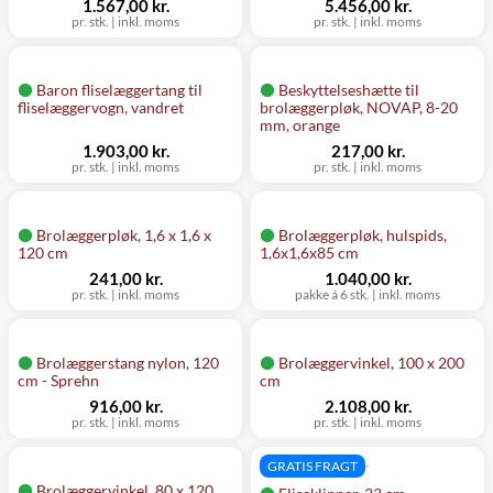
1.567,00 kr.
5.456,00 kr.
pr. stk.
|
inkl. moms
pr. stk.
|
inkl. moms
Baron fliselæggertang til
Beskyttelseshætte til
fliselæggervogn, vandret
brolæggerpløk, NOVAP, 8-20
mm, orange
1.903,00 kr.
217,00 kr.
pr. stk.
|
inkl. moms
pr. stk.
|
inkl. moms
Brolæggerpløk, 1,6 x 1,6 x
Brolæggerpløk, hulspids,
120 cm
1,6x1,6x85 cm
241,00 kr.
1.040,00 kr.
pr. stk.
|
inkl. moms
pakke á 6 stk.
|
inkl. moms
Brolæggerstang nylon, 120
Brolæggervinkel, 100 x 200
cm - Sprehn
cm
916,00 kr.
2.108,00 kr.
pr. stk.
|
inkl. moms
pr. stk.
|
inkl. moms
GRATIS FRAGT
Brolæggervinkel, 80 x 120