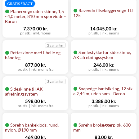
GRATIS FRAGT
Ravendo fliselæggervogn TLT
Planervogn uden skinne, 1,5
125
- 4,0 meter, 810 mm sporvidde -
Baron
7.370,00 kr.
14.045,00 kr.
pr. stk.
|
inkl. moms
pr. stk.
|
inkl. moms
2 varianter
Samlestykke for sideskinne,
Retteskinne med libelle og
AK afretningssystem
håndtag
877,00 kr.
246,00 kr.
pr. stk.
|
inkl. moms fra
pr. stk.
|
inkl. moms
3 varianter
Snapedge kantsikring, 12 stk.
Sideskinne til AK
a 2,44 m, uden søm - Baron
afretningssystem
598,00 kr.
3.388,00 kr.
pr. stk.
|
inkl. moms fra
pr. stk.
|
inkl. moms
Sprehn bankeklods, rund,
Sprehn brolæggerpløk, 600
nylon, Ø190 mm
mm
469,00 kr.
83,00 kr.