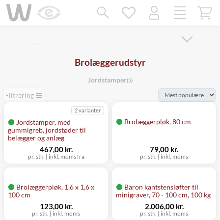
Mangler chatten?
Ret samtykke!
…
Brolæggerudstyr
Jordstamper
(5)
Filtrering
2 varianter
Brolæggerpløk, 80 cm
Jordstamper, med
gummigreb, jordstøder til
belægger og anlæg
467,00 kr.
79,00 kr.
pr. stk.
|
inkl. moms fra
pr. stk.
|
inkl. moms
Brolæggerpløk, 1,6 x 1,6 x
Baron kantstensløfter til
100 cm
minigraver, 70 - 100 cm, 100 kg
123,00 kr.
2.006,00 kr.
pr. stk.
|
inkl. moms
pr. stk.
|
inkl. moms