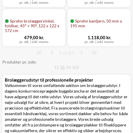
pr. stk.
|
inkl. moms
pr. stk.
|
inkl. moms
Sprehn brolæggervinkel,
Sprehn kantjern, 50 mm x
foldbar, 45° + 90°, 122 x 122 x
195 mm
172 cm
479,00 kr.
1.118,00 kr.
pr. stk.
|
inkl. moms
pr. stk.
|
inkl. moms
1
Side
ud af 2
Produkter pr. side:
12
36
54
102
Brolæggerudstyr til professionelle projekter
Velkommen til vores omfattende sektion om brolæggerudstyr. I
dagens konkurrenceprægede byggebranche er det essentielt at
have adgang til det rette udstyr. Vores udvalg af brolæggerudstyr er
nøje udvalgt for at sikre, at hvert projekt bliver gennemført med
præcision og effektivitet. Fra avancerede brolægningsmaskiner til
essentielt håndværktøj, vores sortiment dækker alle behov for både
amatører og professionelle brolæggere. Vores brede udvalg
omfatter alt fra jordstampere og brolæggerpløkker til fliseklippere
og vakuumløftere, der sikrer en effektiv og sikker arbejdsproces.