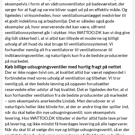
eksempelvis i form af en
vådrumsventilator
på badeværelset, der
sørger for at fugt og varme bliver suget ud på en effektiv måde. Og
ligeledes i virksomheden, hvor ventilationsanlægget medvirker til
et godt indeklima og arbejdsmiljø. Det er således også gode
eksempler på, hvor enerverende det kan være, såfremt
ventilationssystemet går i stykker. Hos WATTOO.DK kan vi dog give
dig lidt sikkerhed i, at vi altid kan tilbyde et moderne og billigt
udvalg af alt hvad du skal bruge til ventilationssystemet. Vi
forhandler nemlig alt fra
ventilatorer
til
ventilationsrør
til
indblæsningsventiler
, og naturligvis kun fra de bedste producenter
på markedet.
Køb billige udsugningsventiler med hurtig fragt på nettet
Der er ikke nogen tvivl om, at kvalitet altid har været nøgleordet i
forbindelse med vores udvalg af ventilation og tilbehør. Vi tror
nemlig på, at den bedste løsning på opgaven forudsætter
reservedele eller udstyr af høj kvalitet. Det er ligeledes derfor, at vi
kun forhandler ventilation fra de bedste producenter på markedet
– som eksempelvis anerkendte Lindab. Men derudover er vi
naturligvis heller ikke blinde for, at der er andre ting der spiller ind,
når du skal købe din nye udsugningsventil; som eksempelvis
levering. Hos WATTOO.DK tilbyder vi derfor altid faste lave priser
på levering, og ikke mindst få hverdages levering på alle lagervarer.
Når du skal til at vælge din nye og billige udsugningsventil, så er der