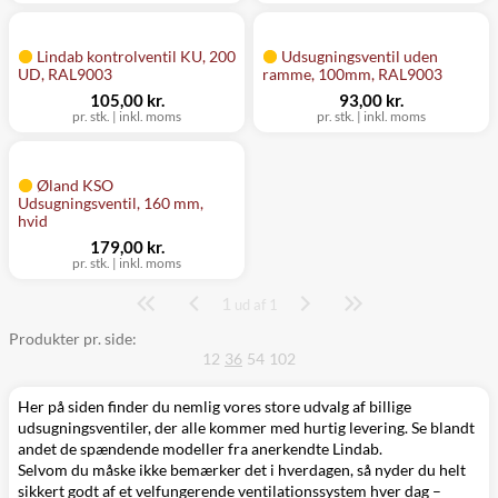
Lindab kontrolventil KU, 200
Udsugningsventil uden
UD, RAL9003
ramme, 100mm, RAL9003
105,00 kr.
93,00 kr.
pr. stk.
|
inkl. moms
pr. stk.
|
inkl. moms
Øland KSO
Udsugningsventil, 160 mm,
hvid
179,00 kr.
pr. stk.
|
inkl. moms
1
Side
ud af 1
Produkter pr. side:
12
36
54
102
Her på siden finder du nemlig vores store udvalg af billige
udsugningsventiler, der alle kommer med hurtig levering. Se blandt
andet de spændende modeller fra anerkendte
Lindab
.
Selvom du måske ikke bemærker det i hverdagen, så nyder du helt
sikkert godt af et velfungerende
ventilationssystem
hver dag –