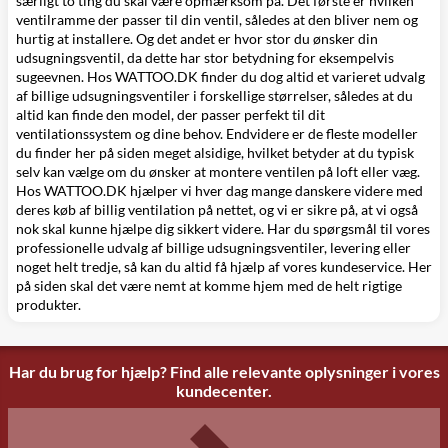
særligt to ting du skal være opmærksom på. Det første er hvilken
ventilramme
der passer til din ventil, således at den bliver nem og
hurtig at installere. Og det andet er hvor stor du ønsker din
udsugningsventil, da dette har stor betydning for eksempelvis
sugeevnen. Hos WATTOO.DK finder du dog altid et varieret udvalg
af billige udsugningsventiler i forskellige størrelser, således at du
altid kan finde den model, der passer perfekt til dit
ventilationssystem og dine behov. Endvidere er de fleste modeller
du finder her på siden meget alsidige, hvilket betyder at du typisk
selv kan vælge om du ønsker at montere ventilen på loft eller væg.
Hos WATTOO.DK hjælper vi hver dag mange danskere videre med
deres køb af billig ventilation på nettet, og vi er sikre på, at vi også
nok skal kunne hjælpe dig sikkert videre. Har du spørgsmål til vores
professionelle udvalg af billige udsugningsventiler, levering eller
noget helt tredje, så kan du altid få hjælp af vores kundeservice. Her
på siden skal det være nemt at komme hjem med de helt rigtige
produkter.
Har du brug for hjælp? Find alle relevante oplysninger i vores
kundecenter.