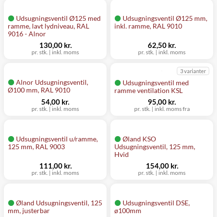
Udsugningsventil Ø125 med
Udsugningsventil Ø125 mm,
ramme, lavt lydniveau, RAL
inkl. ramme, RAL 9010
9016 - Alnor
130,00 kr.
62,50 kr.
pr. stk.
|
inkl. moms
pr. stk.
|
inkl. moms
3 varianter
Alnor Udsugningsventil,
Udsugningsventil med
Ø100 mm, RAL 9010
ramme ventilation KSL
54,00 kr.
95,00 kr.
pr. stk.
|
inkl. moms
pr. stk.
|
inkl. moms fra
Udsugningsventil u/ramme,
Øland KSO
125 mm, RAL 9003
Udsugningsventil, 125 mm,
Hvid
111,00 kr.
154,00 kr.
pr. stk.
|
inkl. moms
pr. stk.
|
inkl. moms
Øland Udsugningsventil, 125
Udsugningsventil DSE,
mm, justerbar
ø100mm