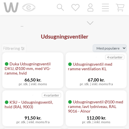
Mangler chatten?
Ret samtykke!
…
Udsugningsventiler
Filtrering
4 varianter
Duka Udsugningsventil
Udsugningsventil med
DKU, Ø100 mm, med VG-
ramme ventilation KL
ramme, hvid
66,50 kr.
67,00 kr.
pr. stk.
|
inkl. moms
pr. stk.
|
inkl. moms fra
4 varianter
Udsugningsventil Ø100 med
KSU – Udsugningsventil,
ramme, lavt lydniveau, RAL
hvid (RAL 9003)
9016 - Alnor
91,50 kr.
112,00 kr.
pr. stk.
|
inkl. moms fra
pr. stk.
|
inkl. moms