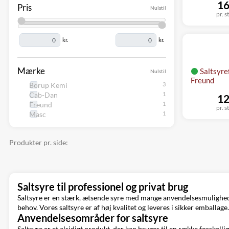
16
Pris
Nulstil
pr. s
kr.
kr.
Mærke
Saltsyre
Nulstil
Freund
Borup Kemi
Cab-Dan
12
Freund
pr. s
Masc
Produkter pr. side:
Saltsyre til professionel og privat brug
Saltsyre er en stærk, ætsende syre med mange anvendelsesmuligheder 
behov. Vores saltsyre er af høj kvalitet og leveres i sikker emballage.
Anvendelsesområder for saltsyre
Saltsyre er et alsidigt produkt, der kan bruges til en række forskelli