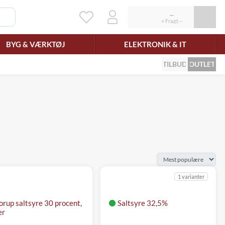
BYG & VÆRKTØJ
ELEKTRONIK & IT
TILBUD
OUTLET
1 varianter
orup saltsyre 30 procent,
Saltsyre 32,5%
er