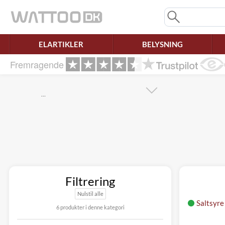
Mangler chatten?
Ret samtykke!
ELARTIKLER
BELYSNING
Fremragende
…
Filtrering
Nulstil alle
Saltsyre
6 produkter i denne kategori