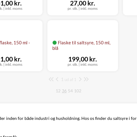
1,00 kr.
27,00 kr.
tk.
|
inkl. moms
pr. stk.
|
inkl. moms
flaske, 150 ml -
Flaske til saltsyre, 150 ml,
blå
1,00 kr.
199,00 kr.
tk.
|
inkl. moms
pr. stk.
|
inkl. moms
1
Side
ud af 1
12
36
54
102
inden for både industri og husholdning. Hos os finder du saltsyre i fors
ge formål: