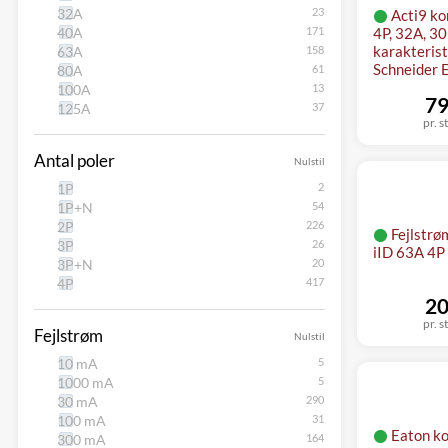
32A
Acti9 ko
40A
4P, 32A, 3
karakterist
63A
Schneider E
80A
100A
79
125A
pr. s
Antal poler
Nulstil
1P
1P+N
2P
Fejlstrø
3P
iID 63A 4P
3P+N
4P
20
pr. s
Fejlstrøm
Nulstil
10 mA
1000 mA
30 mA
100 mA
Eaton k
300 mA