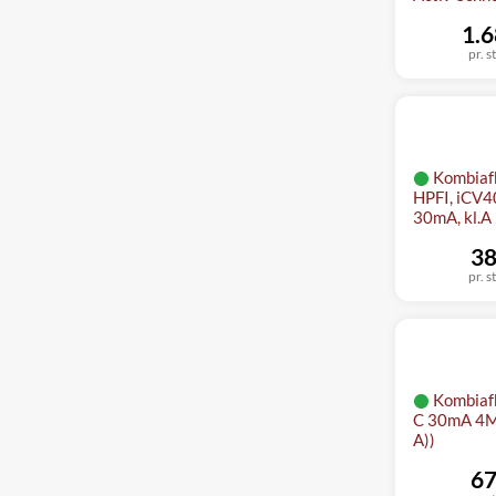
1.6
pr. s
Kombiaf
HPFI, iCV4
30mA, kl.A
38
pr. s
Kombiaf
C 30mA 4M
A))
67