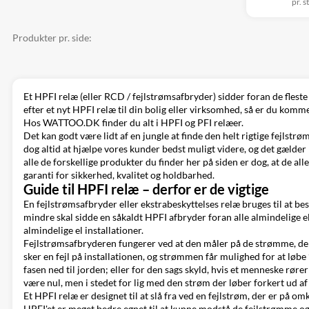
pr. s
Produkter pr. side:
Et HPFI relæ (eller RCD / fejlstrømsafbryder) sidder foran de fleste 
efter et nyt HPFI relæ til din bolig eller virksomhed, så er du kom
Hos WATTOO.DK finder du alt i HPFI og PFI relæer.
Det kan godt være lidt af en jungle at finde den helt rigtige fejl
dog altid at hjælpe vores kunder bedst muligt videre, og det gælder 
alle de forskellige produkter du finder her på siden er dog, at de 
garanti for sikkerhed, kvalitet og holdbarhed.
Guide til HPFI relæ – derfor er de vigtige
En fejlstrømsafbryder eller ekstrabeskyttelses relæ bruges til at bes
mindre skal sidde en såkaldt HPFI afbryder foran alle almindelige el
almindelige el installationer.
Fejlstrømsafbryderen fungerer ved at den måler på de strømme, der l
sker en fejl på installationen, og strømmen får mulighed for at løbe
fasen ned til jorden; eller for den sags skyld, hvis et menneske rø
være nul, men i stedet for lig med den strøm der løber forkert ud af e
Et HPFI relæ er designet til at slå fra ved en fejlstrøm, der er på 
HPFI'et er meget bedre egnet til at kunne modstå de fejlstrømme o