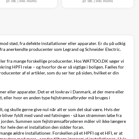
pr. stk.
|
inkl. moms
pr. stk.
|
inkl. moms
mod stød, fra defekte installationer eller apparater. Er du på udkig
alg fra anerkendte producenter som
Legrand
og
Schneider Electric
.
odeller fra mange forskellige producenter. Hos WATTOO.DK søger vi
kring HPFI relæ – og hvorfor de er så vigtige i boligen. Fælles for
 producenter af
el artikler
, som du ser her på siden, hvilket er din
oner eller apparater. Det er et lovkrav i Danmark, at der mere eller
gt, eller hvor en anden type fejlstrømsafbryder må bruges i
 og skulle gerne give nul når alt er som det skal være. Hvis der
pe bliver fyldt med vand ved fatningen - så kan strømmen løbe fra
til jorden. Summen som fejlstrømsafbryderen måler vil ikke længere
 for hele den el installation den sidder foran.
mange ældre installationer. Forskellen på et HPFI og et HFI, er at
mputere med mere - sender tilbage igennem el installationen. Hvis