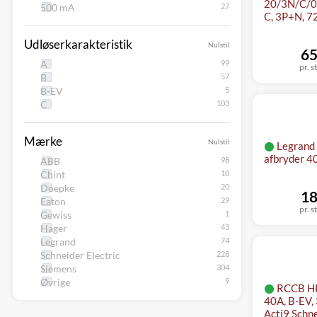
20/3N/C/0
500 mA
C, 3P+N, 7
Udløserkarakteristik
Nulstil
65
A
pr. s
B
B-EV
C
Mærke
Nulstil
Legrand
afbryder 4
ABB
Chint
Doepke
18
Eaton
pr. s
Gewiss
Hager
Legrand
Schneider Electric
Siemens
Øvrige
RCCB HP
40A, B-EV,
Acti9 Schne