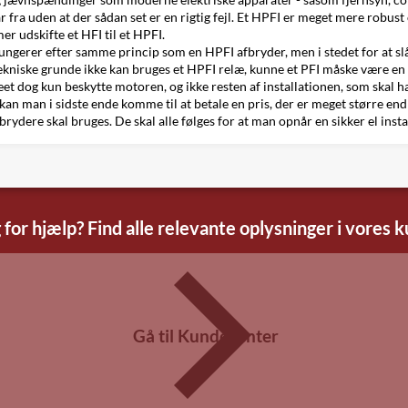
fra uden at der sådan set er en rigtig fejl. Et HPFI er meget mere robust o
er udskifte et HFI til et HPFI.
ngerer efter samme princip som en HPFI afbryder, men i stedet for at sl
ft-tekniske grunde ikke kan bruges et HPFI relæ, kunne et PFI måske være e
et dog kun beskytte motoren, og ikke resten af installationen, som skal h
n, kan man i sidste ende komme til at betale en pris, der er meget større e
ydere skal bruges. De skal alle følges for at man opnår en sikker el insta
 for hjælp? Find alle relevante oplysninger i vores 
Gå til Kundecenter