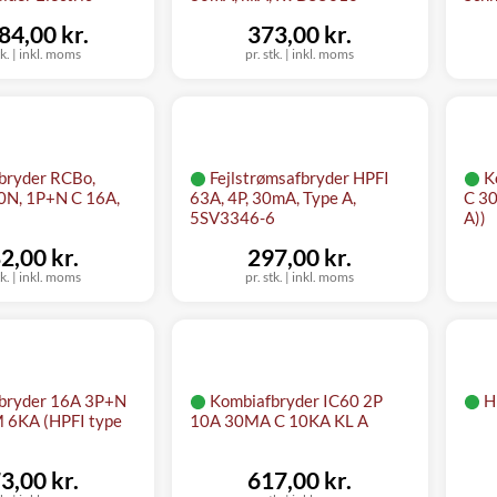
84,00 kr.
373,00 kr.
tk.
|
inkl. moms
pr. stk.
|
inkl. moms
bryder RCBo,
Fejlstrømsafbryder HPFI
K
0N, 1P+N C 16A,
63A, 4P, 30mA, Type A,
C 3
5SV3346-6
A))
2,00 kr.
297,00 kr.
tk.
|
inkl. moms
pr. stk.
|
inkl. moms
bryder 16A 3P+N
Kombiafbryder IC60 2P
H
 6KA (HPFI type
10A 30MA C 10KA KL A
3,00 kr.
617,00 kr.