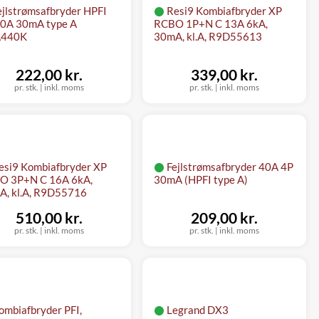
ejlstrømsafbryder HPFI
Resi9 Kombiafbryder XP
40A 30mA type A
RCBO 1P+N C 13A 6kA,
440K
30mA, kl.A, R9D55613
222,00 kr.
339,00 kr.
pr. stk.
|
inkl. moms
pr. stk.
|
inkl. moms
esi9 Kombiafbryder XP
Fejlstrømsafbryder 40A 4P
O 3P+N C 16A 6kA,
30mA (HPFI type A)
, kl.A, R9D55716
510,00 kr.
209,00 kr.
pr. stk.
|
inkl. moms
pr. stk.
|
inkl. moms
ombiafbryder PFI,
Legrand DX3