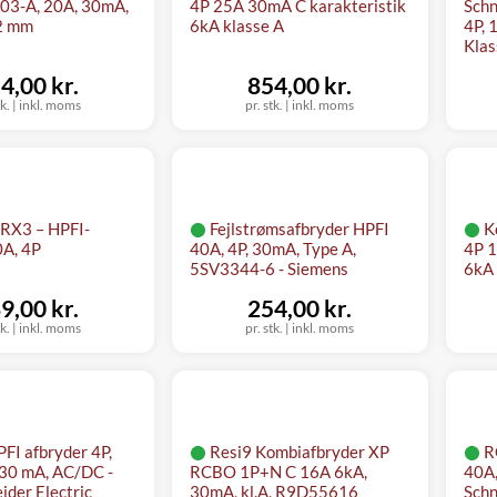
03-A, 20A, 30mA,
4P 25A 30mA C karakteristik
Schn
2 mm
6kA klasse A
4P, 
Klas
4,00 kr.
854,00 kr.
tk.
|
inkl. moms
pr. stk.
|
inkl. moms
 RX3 – HPFI-
Fejlstrømsafbryder HPFI
K
0A, 4P
40A, 4P, 30mA, Type A,
4P 1
5SV3344-6 - Siemens
6kA 
9,00 kr.
254,00 kr.
tk.
|
inkl. moms
pr. stk.
|
inkl. moms
FI afbryder 4P,
Resi9 Kombiafbryder XP
R
 30 mA, AC/DC -
RCBO 1P+N C 16A 6kA,
40A,
ider Electric
30mA, kl.A, R9D55616
Schn