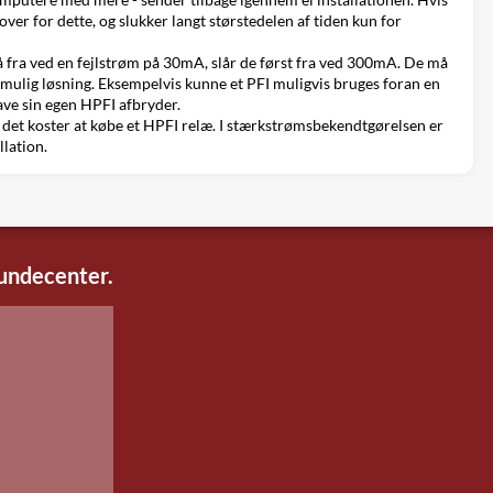
ver for dette, og slukker langt størstedelen af tiden kun for
å fra ved en fejlstrøm på 30mA, slår de først fra ved 300mA. De må
n mulig løsning. Eksempelvis kunne et PFI muligvis bruges foran en
ave sin egen HPFI afbryder.
nd det koster at købe et HPFI relæ. I stærkstrømsbekendtgørelsen er
llation.
kundecenter.