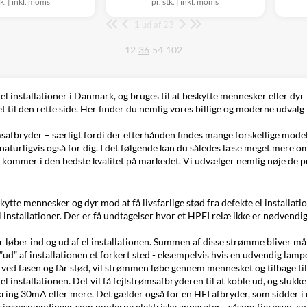
tk.
|
inkl. moms
pr. stk.
|
inkl. moms
1
Side
ud af 23
12
36
54
102
el installationer i Danmark, og bruges til at beskytte mennesker eller dyr 
met til den rette side. Her finder du nemlig vores billige og moderne udv
strømsafbryder – særligt fordi der efterhånden findes mange forskellige m
naturligvis også for dig. I det følgende kan du således læse meget mere om
alle kommer i den bedste kvalitet på markedet. Vi udvælger nemlig nøje de
kytte mennesker og dyr mod at få livsfarlige stød fra defekte el installati
 installationer. Der er få undtagelser hvor et HPFI relæ ikke er nødvendi
øber ind og ud af el installationen. Summen af disse strømme bliver målt,
 ”ud” af installationen et forkert sted - eksempelvis hvis en udvendig lam
rer ved fasen og får stød, vil strømmen løbe gennem mennesket og tilbage 
l installationen. Det vil få fejlstrømsafbryderen til at koble ud, og slukke
omkring 30mA eller mere. Det gælder også for en HFI afbryder, som sidder i 
g jævnspændinger som moderne elektriske apparater - såsom fjernsyn, co