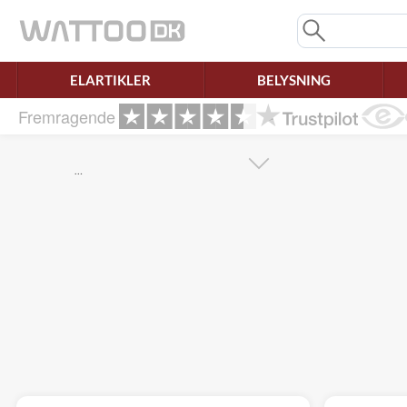
Mangler chatten?
Ret samtykke!
ELARTIKLER
BELYSNING
Fremragende
…