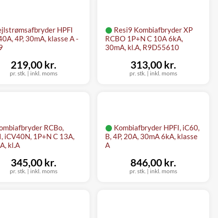
ejlstrømsafbryder HPFI
Resi9 Kombiafbryder XP
 40A, 4P, 30mA, klasse A -
RCBO 1P+N C 10A 6kA,
9
30mA, kl.A, R9D55610
219,00 kr.
313,00 kr.
pr. stk.
|
inkl. moms
pr. stk.
|
inkl. moms
ombiafbryder RCBo,
Kombiafbryder HPFI, iC60,
, iCV40N, 1P+N C 13A,
B, 4P, 20A, 30mA 6kA, klasse
, kl.A
A
345,00 kr.
846,00 kr.
pr. stk.
|
inkl. moms
pr. stk.
|
inkl. moms