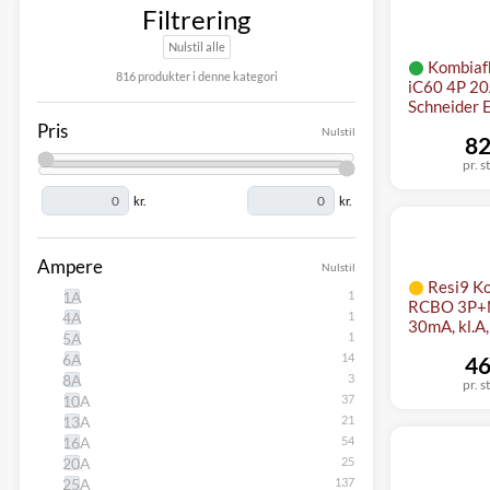
Filtrering
Nulstil alle
Kombiaf
816 produkter i denne kategori
iC60 4P 20
Schneider E
Pris
Nulstil
82
pr. s
kr.
kr.
Ampere
Nulstil
Resi9 K
1A
RCBO 3P+N
4A
30mA, kl.
5A
6A
46
8A
pr. s
10A
13A
16A
20A
25A