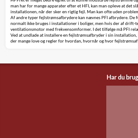
man har for mange apparater efter et HFI, kan man opleve at det slår 
installationen, når der sker en rigtig fejl. Man kan ofte uden problem
Af andre typer fejlstrømsafbrydere kan nævnes PFI afbrydere. De fu
normalt ikke bruges i installationer i boliger, men hvis der af dri
ventilationsmotor med frekvensomformer. I det tilfølge må PFI relæ
Ved at undlade at installere en fejlstrømsafbryder i sin installatio
der mange love og regler for hvordan, hvornår og hvor fejlstrømsafbr
Har du brug