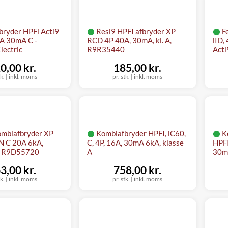
bryder HPFi Acti9
Resi9 HPFI afbryder XP
F
A 30mA C -
RCD 4P 40A, 30mA, kl. A,
iID,
lectric
R9R35440
Acti
0,00 kr.
185,00 kr.
tk.
|
inkl. moms
pr. stk.
|
inkl. moms
ombiafbryder XP
Kombiafbryder HPFI, iC60,
K
 C 20A 6kA,
C, 4P, 16A, 30mA 6kA, klasse
HPFI
A, R9D55720
A
30mA
3,00 kr.
758,00 kr.
tk.
|
inkl. moms
pr. stk.
|
inkl. moms