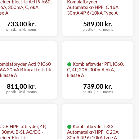
eider Electric Acti 9 ic60,
Kombiafbryder
16A, 300mA, C, 6kA,
Automatsikr/HPFI C 16A
se A
30mA 4P 6/10kA Type A
733,00 kr.
589,00 kr.
pr. stk.
|
inkl. moms
pr. stk.
|
inkl. moms
ombiafbryder Acti 9 iC60
Kombiafbryder PFI, iC60,
6A 30mA B karakteristik
C, 4P, 20A, 300mA 6kA,
klasse A
klasse A
811,00 kr.
739,00 kr.
pr. stk.
|
inkl. moms
pr. stk.
|
inkl. moms
CCB HPFI afbryder, 4P,
Kombiafbryder DX3
 30mA, B-SI, AC/DC -
Automatsikr/HPFI C 20A
eider Electric
30mA 4P 6/10kA type A