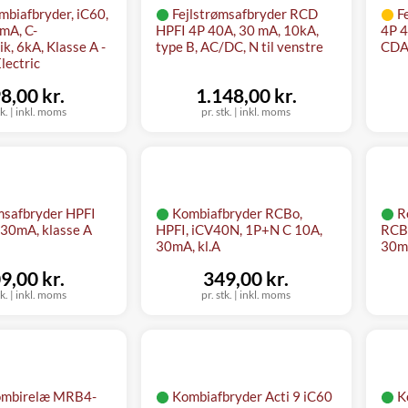
mbiafbryder, iC60,
Fejlstrømsafbryder RCD
F
0mA, C-
HPFI 4P 40A, 30 mA, 10kA,
4P 
ik, 6kA, Klasse A -
type B, AC/DC, N til venstre
CDA
lectric
8,00 kr.
1.148,00 kr.
tk.
|
inkl. moms
pr. stk.
|
inkl. moms
msafbryder HPFI
Kombiafbryder RCBo,
R
 30mA, klasse A
HPFI, iCV40N, 1P+N C 10A,
RCB
30mA, kl.A
30mA
9,00 kr.
349,00 kr.
tk.
|
inkl. moms
pr. stk.
|
inkl. moms
ombirelæ MRB4-
Kombiafbryder Acti 9 iC60
K