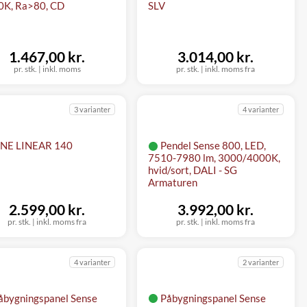
0K, Ra>80, CD
SLV
1.467,00 kr.
3.014,00 kr.
pr. stk.
|
inkl. moms
pr. stk.
|
inkl. moms fra
3 varianter
4 varianter
NE LINEAR 140
Pendel Sense 800, LED,
7510-7980 lm, 3000/4000K,
hvid/sort, DALI - SG
Armaturen
2.599,00 kr.
3.992,00 kr.
pr. stk.
|
inkl. moms fra
pr. stk.
|
inkl. moms fra
4 varianter
2 varianter
åbygningspanel Sense
Påbygningspanel Sense