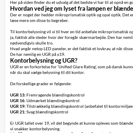
Her på siden finder du et udvalg af det bedste vi har til at opnå en 
Hvordan ved jeg om lyset fra lampen er blænd
Der er noget der hedder mikroprismatisk optik og opal optik. Det e
læse mere om disse to begreber.
Til kontorbelysning vil vi til hver en tid anbefale mikroprismatisk
ja, faktisk alle steder hvor der foregår skærmarbejde. Den har nem
nødvendigvis skulle tro.
Hvad angår netop LED paneler, er det faktisk et lovkrav, at når dis
De har nemlig en UGR på ≤19.
Kontorbelysning og UGR?
UGR er en forkortelse for ‘Unified Glare Rating’, som på dansk kunn
når du skal vælge belysning til dit kontor.
De forskellige grader er følgende:
UGR 13:
Fremragende blændingskontrol
UGR 16
: Udmærket blændingskontrol
UGR 19:
Tilstrækkelig blændingskontrol (anbefalet til kontormiljøe
UGR 21:
Svag blændingskontrol
Er UGR tallet over 19, vil det begynde at kunne opleves som blænde
vi snakker kontorbelysning.