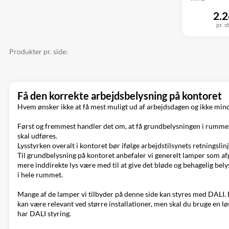
2.2
pr. s
Produkter pr. side:
Få den korrekte arbejdsbelysning på kontoret
Hvem ønsker ikke at få mest muligt ud af arbejdsdagen og ikke min
Først og fremmest handler det om, at få grundbelysningen i rummet 
skal udføres.
Lysstyrken overalt i kontoret bør ifølge arbejdstilsynets retningsl
Til grundbelysning på kontoret anbefaler vi generelt lamper som af
mere inddirekte lys være med til at give det bløde og behagelig be
i hele rummet.
Mange af de lamper vi tilbyder på denne side kan styres med DALI. De
kan være relevant ved større installationer, men skal du bruge en lø
har DALI styring.