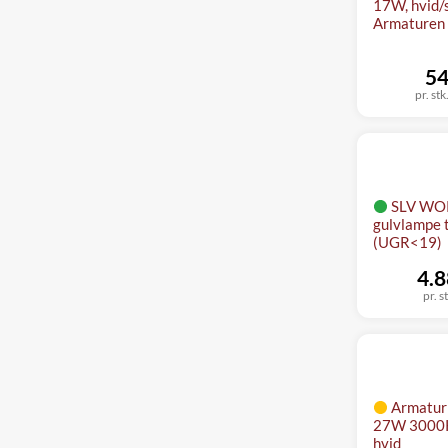
17W, hvid/s
Armaturen
54
pr. stk
SLV WOR
gulvlampe t
(UGR<19)
4.8
pr. s
Armatur
27W 3000K,
hvid