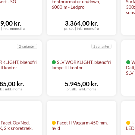
ort - SG
kontorarmatur up/down,
Surf
6000lm - Ledpro
300x
sens
9,00 kr.
3.364,00 kr.
.
|
inkl. moms fra
pr. stk.
|
inkl. moms fra
2 varianter
2 varianter
KLIGHT, blændfri
SLV WORKLIGHT, blændfri
W
il kontor
lampe til kontor
Dali
SLV
85,00 kr.
5.945,00 kr.
tk.
|
inkl. moms
pr. stk.
|
inkl. moms
 Facet Op/Ned,
Facet II Vægarm 450 mm,
I
 2 x snoretræk,
hvid
LED 