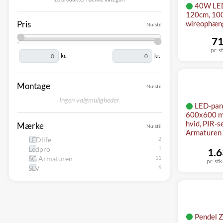
40W LED
120cm, 100l
Pris
wireophæng
Nulstil
71
pr. s
kr.
kr.
Montage
Nulstil
Ingen valgmuligheder.
LED-pane
600x600 m
hvid, PIR-s
Mærke
Nulstil
Armaturen
LEDlife
Ledpro
1.6
SG Armaturen
pr. stk
SLV
Pendel Z