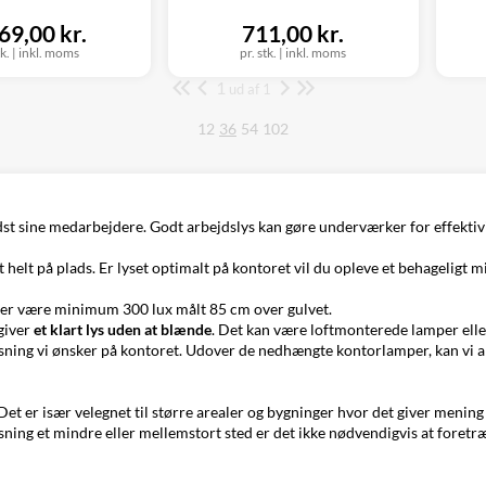
69,00 kr.
711,00 kr.
tk.
|
inkl. moms
pr. stk.
|
inkl. moms
1
Side
ud af 1
12
36
54
102
dst sine medarbejdere. Godt arbejdslys kan gøre underværker for effekti
helt på plads. Er lyset optimalt på kontoret vil du opleve et behageligt 
injer være minimum 300 lux målt 85 cm over gulvet.
giver
et klart lys uden at blænde
. Det kan være loftmonterede lamper eller
lysning vi ønsker på kontoret. Udover de nedhængte kontorlamper, kan vi 
t er især velegnet til større arealer og bygninger hvor det giver mening a
sning et mindre eller mellemstort sted er det ikke nødvendigvis at foretr