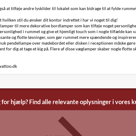
å at tilføje andre lyskilder til lokalet som kan bidrage til at fylde rumm
hvilken stil du ønsker dit kontor indrettet i har vi noget til dig!
ktlamper til mere dekorative bordlamper som kan tilføje noget personlighed
 personlighed i rummet og give et hjemligt touch som i nogle tilfælde kan 
essante og flotte løsninger, som gør rummet mere spændende og inspireren
muk pendellampe
over mødebordet eller disken i receptionen måske gøre 
nt for dig at tage et kig på. Flere af disse væglamper skaber nogle flotte
attoo.dk
 for hjælp? Find alle relevante oplysninger i vores 