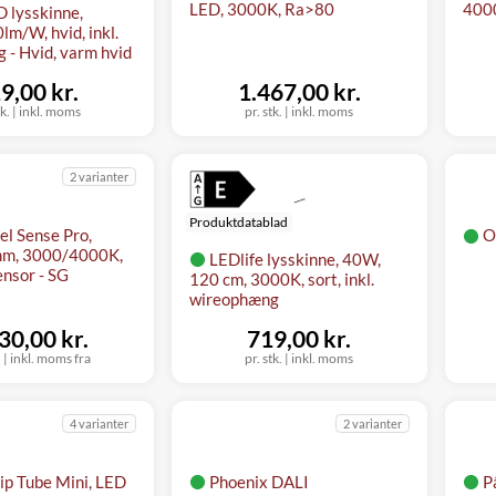
LED, 3000K, Ra>80
400
 lysskinne,
m/W, hvid, inkl.
 - Hvid, varm hvid
9,00 kr.
1.467,00 kr.
tk.
|
inkl. moms
pr. stk.
|
inkl. moms
2 varianter
Produktdatablad
l Sense Pro,
O
m, 3000/4000K,
LEDlife lysskinne, 40W,
ensor - SG
120 cm, 3000K, sort, inkl.
wireophæng
30,00 kr.
719,00 kr.
.
|
inkl. moms fra
pr. stk.
|
inkl. moms
4 varianter
2 varianter
ip Tube Mini, LED
Phoenix DALI
P