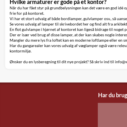
Hvilke armaturer er gode på et kontor?
Når du har fået styr på grundbelysningen kan det være en god idé ogs
frie for på kontoret.
Vi har et stort udvalg af både bordlamper, gulvlamper osv., så uanset 
Se
vores udvalg af lamper til skrivebordet her
og find alt fra arkite
En flot gulvlampe i hjørnet af kontoret kan ligeså bidrage til noget
Der er især ved brug af disse lamper, at der kan skabes nogle inter
Mangler du mere lys fra loftet kan en
moderne loftlampe
eller en
s
Har du gangarealer kan
vores udvalg af væglamper
også være releva
kontormiljø.
Ønsker du en lysberegning til dit nye projekt? Så skriv ind til
info@w
Har du brug