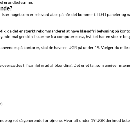
god grundbelysning.
ende?
r især noget som er relevant at se på når det kommer til LED paneler og n
 optik, da det er stærkt rekommanderet at have
blændfri belysning
på konto
lig minimal genskin i skærme fra computere osv., hvilket har en større be
se anvendes på kontorer, skal de have en UGR på under 19. Vælger du mikro
e oversættes til ‘samlet grad af blænding’. Det er et tal, som angiver mæn
r)
nde og ret så generende for øjnene. Hvor alt under 19 UGR derimod betegne