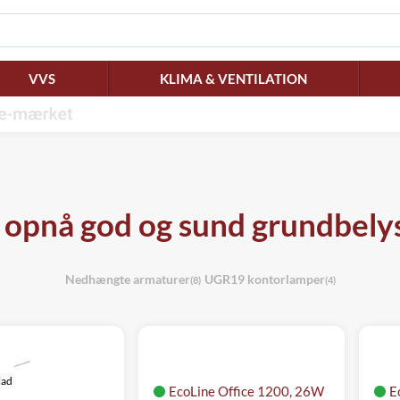
VVS
KLIMA & VENTILATION
 opnå god og sund grundbelys
Nedhængte armaturer
UGR19 kontorlamper
(8)
(4)
lad
EcoLine Office 1200, 26W
E