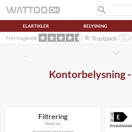
Mangler chatten?
Ret samtykke!
ELARTIKLER
BELYSNING
Fremragende
…
Kontorbelysning -
Filtrering
Nulstil alle
Produktdatab
20 produkter i denne kategori