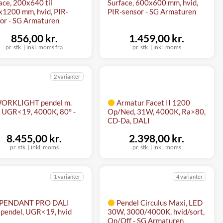
ace, 200x640 til
Surface, 600x600 mm, hvid,
1200 mm, hvid, PIR-
PIR-sensor - SG Armaturen
or - SG Armaturen
856,00 kr.
1.459,00 kr.
pr. stk.
|
inkl. moms fra
pr. stk.
|
inkl. moms
2 varianter
ORKLIGHT pendel m.
Armatur Facet II 1200
, UGR<19, 4000K, 80° -
Op/Ned, 31W, 4000K, Ra>80,
CD-Da, DALI
8.455,00 kr.
2.398,00 kr.
pr. stk.
|
inkl. moms
pr. stk.
|
inkl. moms
1 varianter
4 varianter
-PENDANT PRO DALI
Pendel Circulus Maxi, LED
pendel, UGR<19, hvid
30W, 3000/4000K, hvid/sort,
On/Off - SG Armaturen