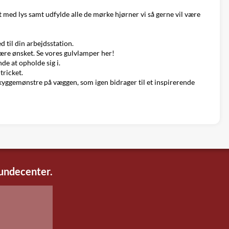
et med lys samt udfylde alle de mørke hjørner vi så gerne vil være
 til din arbejdsstation.
være ønsket. Se
vores gulvlamper her!
de at opholde sig i.
tricket.
 skyggemønstre på væggen, som igen bidrager til et inspirerende
kundecenter.