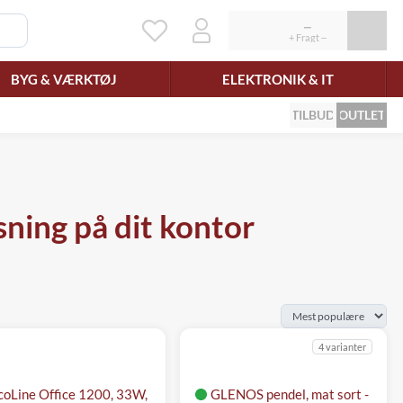
BYG & VÆRKTØJ
ELEKTRONIK & IT
TILBUD
OUTLET
ning på dit kontor
4 varianter
coLine Office 1200, 33W,
GLENOS pendel, mat sort -