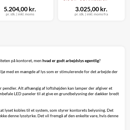
5.204,00 kr.
3.025,00 kr.
pr. stk.
|
inkl. moms
pr. stk.
|
inkl. moms fra
viteten på kontoret, men
hvad er godt arbejdslys egentlig
?
miljø med en mængde af lys som er stimulerende for det arbejde der
 pendler. Alt afhængig af loftshøjden kan lamper der afgiver et
anbefale LED paneler til at give en grundbelysning der dækker bredt
t lyset kobles til et system, som styrer kontorets belysning. Det
ække denne lysstyrke. Det vil fremgå af den enkelte vare, hvis denne