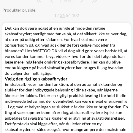
1
Side
ud af 1
Produkter pr. side:
12
36
54
102
Det kan dog være noget af en jungle af finde den rigtige
skabsafbryder; særligt med tanke på, at det sikkert ikke er hver dag,
at du er på udkig efter sådan en. For hvad skal man være
opmærksom på, og hvad adskiller de forskellige modeller fra
hinanden? Hos WATTOO.DK vil vi dog altid gøre vores bedste til, at
vores kunder kommer trygt videre – hvorfor du i det følgende kan
læse mere indgående omkring skabsafbrydere. Her kan du blive
endnu klogere på hvad skabsafbrydere kan bruges til, og hvordan
du vælger den helt rigtige.
Vælg den rigtige skabsafbryder
En skabsafbryder har den funktion, at den automatisk tænder og
slukker for den indbyggede belysning i dine skabe, når lågerne
åbnes eller lukkes. Det er en rigtigt praktisk løsning i forhold til din
indbyggede belysning, der ovenikøbet kan være meget energivenlig
– i og med at belysningen er slukket, når der ikke er brug for den. En
ting at være opmærksom på er dog, at skabsafbrydere typisk kun
anbefales til svagstrømssignaler eller styring af svagstrømsrelæer.
Det første du skal kigge efter, når du leder efter en ny
skabsafbryder, er således også, hvor mange ampere den maksimale