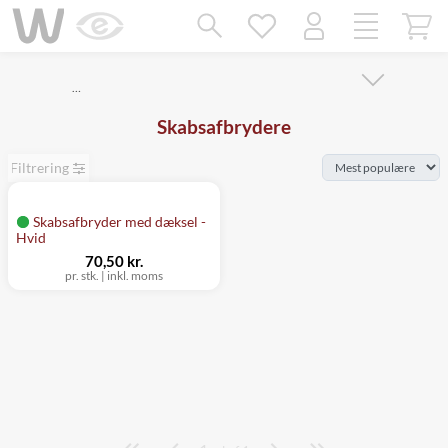
Mangler chatten?
Ret samtykke!
…
Skabsafbrydere
Filtrering
Skabsafbryder med dæksel -
Hvid
70,50 kr.
pr. stk.
|
inkl. moms