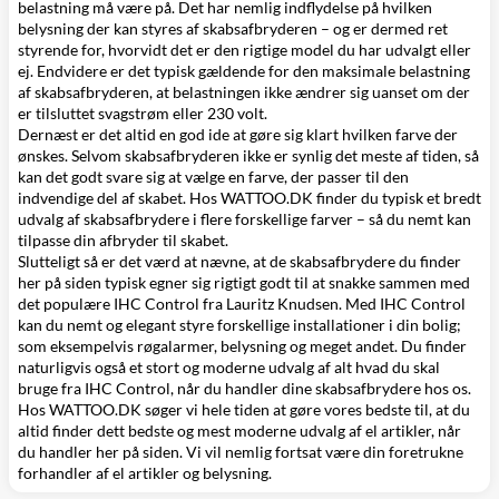
belastning må være på. Det har nemlig indflydelse på hvilken
belysning der kan styres af skabsafbryderen – og er dermed ret
styrende for, hvorvidt det er den rigtige model du har udvalgt eller
ej. Endvidere er det typisk gældende for den maksimale belastning
af skabsafbryderen, at belastningen ikke ændrer sig uanset om der
er tilsluttet svagstrøm eller 230 volt.
Dernæst er det altid en god ide at gøre sig klart hvilken farve der
ønskes. Selvom skabsafbryderen ikke er synlig det meste af tiden, så
kan det godt svare sig at vælge en farve, der passer til den
indvendige del af skabet. Hos WATTOO.DK finder du typisk et bredt
udvalg af skabsafbrydere i flere forskellige farver – så du nemt kan
tilpasse din afbryder til skabet.
Slutteligt så er det værd at nævne, at de skabsafbrydere du finder
her på siden typisk egner sig rigtigt godt til at snakke sammen med
det populære
IHC Control fra Lauritz Knudsen
. Med IHC Control
kan du nemt og elegant styre forskellige installationer i din bolig;
som eksempelvis røgalarmer, belysning og meget andet. Du finder
naturligvis også et stort og moderne udvalg af alt hvad du skal
bruge fra IHC Control, når du handler dine skabsafbrydere hos os.
Hos WATTOO.DK søger vi hele tiden at gøre vores bedste til, at du
altid finder dett bedste og mest moderne udvalg af el artikler, når
du handler her på siden. Vi vil nemlig fortsat være din foretrukne
forhandler af
el artikler
og
belysning
.