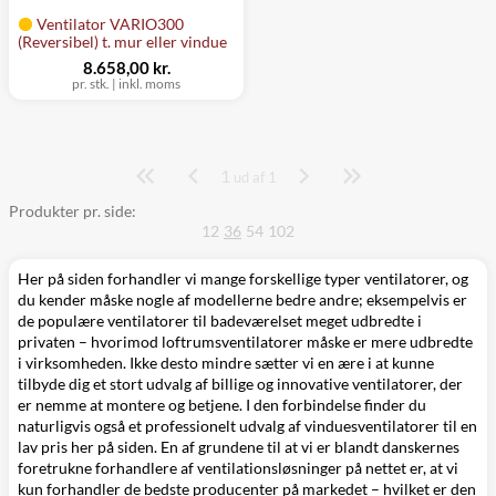
Ventilator VARIO300
(Reversibel) t. mur eller vindue
8.658,00 kr.
pr. stk.
|
inkl. moms
1
Side
ud af 1
Produkter pr. side:
12
36
54
102
Her på siden forhandler vi mange forskellige typer ventilatorer, og
du kender måske nogle af modellerne bedre andre; eksempelvis er
de populære
ventilatorer til badeværelset
meget udbredte i
privaten – hvorimod
loftrumsventilatorer
måske er mere udbredte
i virksomheden. Ikke desto mindre sætter vi en ære i at kunne
tilbyde dig et stort udvalg af
billige og innovative ventilatorer
, der
er nemme at montere og betjene. I den forbindelse finder du
naturligvis også et professionelt udvalg af vinduesventilatorer til en
lav pris her på siden. En af grundene til at vi er blandt danskernes
foretrukne forhandlere af
ventilationsløsninger på nettet
er, at vi
kun forhandler de bedste producenter på markedet – hvilket er den