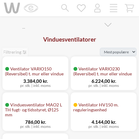
Mangler chatten?
Ret samtykke!
…
Vinduesventilatorer
Filtrering
Ventilator VARIO150
Ventilator VARIO230
(Reversibel) t. mur eller vindue
(Reversibel) t. mur eller vindue
3.384,00 kr.
6.224,00 kr.
pr. stk.
|
inkl. moms
pr. stk.
|
inkl. moms
Vinduesventilator MAO2 L
Ventilator HV150 m.
TH fugt- og tidsstyret, Ø125
reguleringsenhed
mm
786,00 kr.
4.144,00 kr.
pr. stk.
|
inkl. moms
pr. stk.
|
inkl. moms