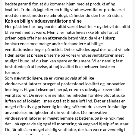
bedste garanti for, at du kommer hjem med et produkt af høj
kvalitet. Er du på jagt efter en billig vinduesventilator produceret
med den mest moderne teknologi, så finder du den her på siden.
Køb en billig vinduesventilator online
Her på siden har nøgleordet altid været kvalitet – og det vil det altid
blive ved med at være. Men vi er naturligvis ikke blinde for, at
prisen også ofte har en afgørende betydning; da vi er i skarp
konkurrence med mange andre forhandlere af billige
ventilationsløsninger på nettet. Det er således også derfor, at vi hele
tiden søger at presse priserne på vores vinduesventilatorer mest
muligt i bund, så du kan kan spare endnu mere. Vi er nemlig fast
besluttede på at bevise, at høj kvalitet ikke behøver koste en
formue.
Som nævnt tidligere, så er vores udvalg af billige
vinduesventilatorer præget af professionel kvalitet og innovative
løsninger. Et godt eksempel herpå, er vores udvalg af reversible
ventilatorer. De giver dig nemlig muligheden for ikke blot at suge
luften ud af lokalet – men også at blæse luft ind. Det er således en
meget effektiv og prisvenlig løsning, såfremt du kræver forskellige
anvendelsesmuligheder af din ventilator. De innovative
vinduesventilatorer er meget nemme at betjene, og ikke nok med
det – så egner de sig også til montering på væg ved hjælp af murrør.
Du får altså en meget alsidig ventilator, der kan være anvendelig i