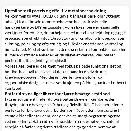
Ligeslibere til præcis og effektiv metalbearbejdning
Velkommen til WATTOO.DK's udvalg af ligeslibere, omhyggeligt
udvalgt for at imødekomme behovene hos professionelle
håndværkere og DIY-entusiaster. Vores ligeslibere er essentielle
værktøjer for enhver, der arbejder med metalbearbejdning og søger
præcision og effektivitet. Disse værktøjer er ideelle til opgaver som
slibning, polering og afgratning, og tilbyder enestående kontrol og
nøjagtighed. Med et sortiment, der spænder fra kompakte modeller
til mere kraftfulde enheder, er du sikret et værktøj, der passer
perfekt til dit projekt og arbejdsstil.
Vores ligeslibere er designet med fokus på både funktionalitet og
holdbarhed, hvilket sikrer, at de kan håndtere selv de mest
krævende opgaver. Med deres højeffektive motorer og
ergonomiske design er disse værktøjer en pålidelig partner i ethvert
værksted.
Batteridrevne ligeslibere for større bevægelsesfrihed
I vores sortiment finder du også batteridrevne ligeslibere, der
tilbyder større bevægelsesfrihed og fleksibilitet. Disse modeller er
perfekte for brugere, der arbejder i områder uden nem adgang til
strømkilder eller for dem, der ønsker at undgå begrænsningerne
ved en ledning. Batteridrevne ligeslibere er særligt velegnede til
arbejde på farten, og deres trådløse design gør dem nemme at