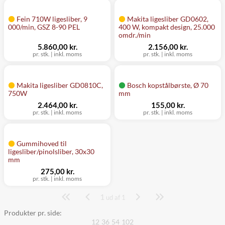
Fein 710W ligesliber, 9
Makita ligesliber GD0602,
000/min, GSZ 8-90 PEL
400 W, kompakt design, 25.000
omdr./min
5.860,00 kr.
2.156,00 kr.
pr. stk.
|
inkl. moms
pr. stk.
|
inkl. moms
Makita ligesliber GD0810C,
Bosch kopstålbørste, Ø 70
750W
mm
2.464,00 kr.
155,00 kr.
pr. stk.
|
inkl. moms
pr. stk.
|
inkl. moms
Gummihoved til
ligesliber/pinolsliber, 30x30
mm
275,00 kr.
pr. stk.
|
inkl. moms
1
Side
ud af 1
Produkter pr. side:
12
36
54
102