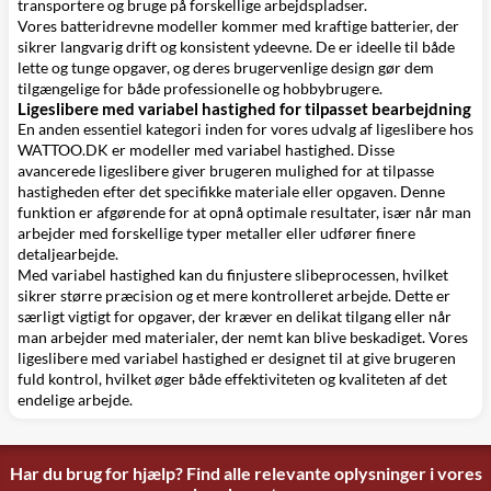
transportere og bruge på forskellige arbejdspladser.
Vores batteridrevne modeller kommer med kraftige batterier, der
sikrer langvarig drift og konsistent ydeevne. De er ideelle til både
lette og tunge opgaver, og deres brugervenlige design gør dem
tilgængelige for både professionelle og hobbybrugere.
Ligeslibere med variabel hastighed for tilpasset bearbejdning
En anden essentiel kategori inden for vores udvalg af ligeslibere hos
WATTOO.DK er modeller med variabel hastighed. Disse
avancerede ligeslibere giver brugeren mulighed for at tilpasse
hastigheden efter det specifikke materiale eller opgaven. Denne
funktion er afgørende for at opnå optimale resultater, især når man
arbejder med forskellige typer metaller eller udfører finere
detaljearbejde.
Med variabel hastighed kan du finjustere slibeprocessen, hvilket
sikrer større præcision og et mere kontrolleret arbejde. Dette er
særligt vigtigt for opgaver, der kræver en delikat tilgang eller når
man arbejder med materialer, der nemt kan blive beskadiget. Vores
ligeslibere med variabel hastighed er designet til at give brugeren
fuld kontrol, hvilket øger både effektiviteten og kvaliteten af det
endelige arbejde.
Har du brug for hjælp? Find alle relevante oplysninger i vores