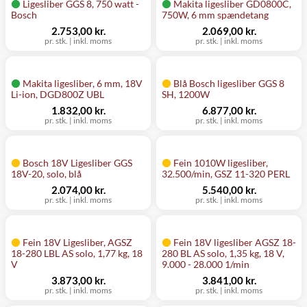
Ligesliber GGS 8, 750 watt -
Makita ligesliber GD0800C,
Bosch
750W, 6 mm spændetang
2.753,00 kr.
2.069,00 kr.
pr. stk.
|
inkl. moms
pr. stk.
|
inkl. moms
Makita ligesliber, 6 mm, 18V
Blå Bosch ligesliber GGS 8
Li-ion, DGD800Z UBL
SH, 1200W
1.832,00 kr.
6.877,00 kr.
pr. stk.
|
inkl. moms
pr. stk.
|
inkl. moms
Bosch 18V Ligesliber GGS
Fein 1010W ligesliber,
18V-20, solo, blå
32.500/min, GSZ 11-320 PERL
2.074,00 kr.
5.540,00 kr.
pr. stk.
|
inkl. moms
pr. stk.
|
inkl. moms
Fein 18V Ligesliber, AGSZ
Fein 18V ligesliber AGSZ 18-
18-280 LBL AS solo, 1,77 kg, 18
280 BL AS solo, 1,35 kg, 18 V,
V
9.000 - 28.000 1/min
3.873,00 kr.
3.841,00 kr.
pr. stk.
|
inkl. moms
pr. stk.
|
inkl. moms