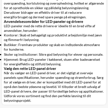
overspænding, kortslutning og overophedning, hvilket er afgørende
for at opretholde en sikker og pålidelig belysningsløsning.
Derudover bidrager en effektiv driver til at reducere
energiforbruget og dermed spare penge på elregningen.
Anvendelsesområder for LED-paneler og drivere
LED-paneler med de rette drivere er ideelle til en bred vifte af
anvendelser, herunder:
Kontorer: Skab et behageligt og produktivt arbejdsmiljø med jævn
og flimmerfri belysning.
Butikker: Fremhæv produkter og skab en indbydende atmosfære
for kunderne.
Skoler og institutioner: Sikre god belysning for elever og personale.
Hjemmet: Brug LED-paneler i køkkenet, stuen eller badeværelset
for energieffektiv og stilfuld belysning.
Vælg den rette LED-panel driver
Når du vælger en LED-panel driver, er det vigtigt at overveje
panelets specifikationer, herunder spænding og strømforbrug. Sørg
for at vælge en driver, der er kompatibel med dit LED-panel for at
opnå den bedste ydeevne og levetid. Vi tilbyder et bredt udvalg af
LED-panel drivere, der passer til forskellige behov og applikationer.
Udforsk vores sortiment og find den perfekte løsning til dit
belysningsprojekt.