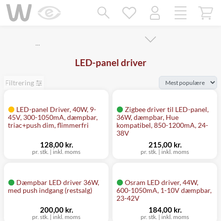
Mangler chatten?
Ret samtykke!
…
LED-panel driver
Filtrering
LED-panel Driver, 40W, 9-
Zigbee driver til LED-panel,
45V, 300-1050mA, dæmpbar,
36W, dæmpbar, Hue
triac+push dim, flimmerfri
kompatibel, 850-1200mA, 24-
38V
128,00 kr.
215,00 kr.
pr. stk.
|
inkl. moms
pr. stk.
|
inkl. moms
Dæmpbar LED driver 36W,
Osram LED driver, 44W,
med push indgang (restsalg)
600-1050mA, 1-10V dæmpbar,
23-42V
200,00 kr.
184,00 kr.
pr. stk.
|
inkl. moms
pr. stk.
|
inkl. moms