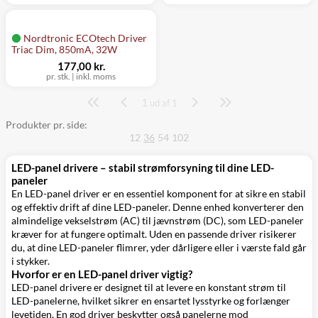
Nordtronic ECOtech Driver
Triac Dim, 850mA, 32W
177,00 kr.
pr. stk.
|
inkl. moms
1
Side
ud af 1
Produkter pr. side:
12
36
54
102
LED-panel drivere – stabil strømforsyning til dine LED-
paneler
En LED-panel driver er en essentiel komponent for at sikre en stabil
og effektiv drift af dine LED-paneler. Denne enhed konverterer den
almindelige vekselstrøm (AC) til jævnstrøm (DC), som LED-paneler
kræver for at fungere optimalt. Uden en passende driver risikerer
du, at dine LED-paneler flimrer, yder dårligere eller i værste fald går
i stykker.
Hvorfor er en LED-panel driver vigtig?
LED-panel drivere er designet til at levere en konstant strøm til
LED-panelerne, hvilket sikrer en ensartet lysstyrke og forlænger
levetiden. En god driver beskytter også panelerne mod