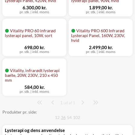
Lysterapi Panel, 420W, hvid
lysterapi panel, 90W, hvid
6.300,00 kr.
1.899,00 kr.
pr. stk.
|
inkl. moms
pr. stk.
|
inkl. moms
Vitality PRO 60 infrarød
Vitality PRO 600 Infrarød
lysterapi panel, 10W, sort
Lysterapi Panel, 160W, 230V,
hvid
698,00 kr.
2.499,00 kr.
pr. stk.
|
inkl. moms
pr. stk.
|
inkl. moms
Vitality, infrarødt lysterapi
bælte, 20W, 230V, 210 x 450
mm
584,00 kr.
pr. stk.
|
inkl. moms
1
Side
ud af 1
Produkter pr. side:
12
36
54
102
Lysterapi og dens anvendelse