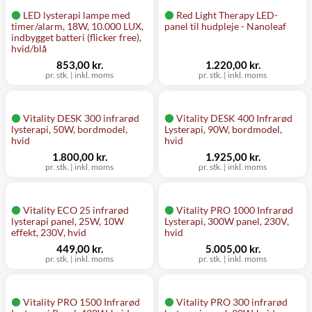
LED lysterapi lampe med
Red Light Therapy LED-
timer/alarm, 18W, 10.000 LUX,
panel til hudpleje - Nanoleaf
indbygget batteri (flicker free),
hvid/blå
853,00 kr.
1.220,00 kr.
pr. stk.
|
inkl. moms
pr. stk.
|
inkl. moms
Vitality DESK 300 infrarød
Vitality DESK 400 Infrarød
lysterapi, 50W, bordmodel,
Lysterapi, 90W, bordmodel,
hvid
hvid
1.800,00 kr.
1.925,00 kr.
pr. stk.
|
inkl. moms
pr. stk.
|
inkl. moms
Vitality ECO 25 infrarød
Vitality PRO 1000 Infrarød
lysterapi panel, 25W, 10W
Lysterapi, 300W panel, 230V,
effekt, 230V, hvid
hvid
449,00 kr.
5.005,00 kr.
pr. stk.
|
inkl. moms
pr. stk.
|
inkl. moms
Vitality PRO 1500 Infrarød
Vitality PRO 300 infrarød