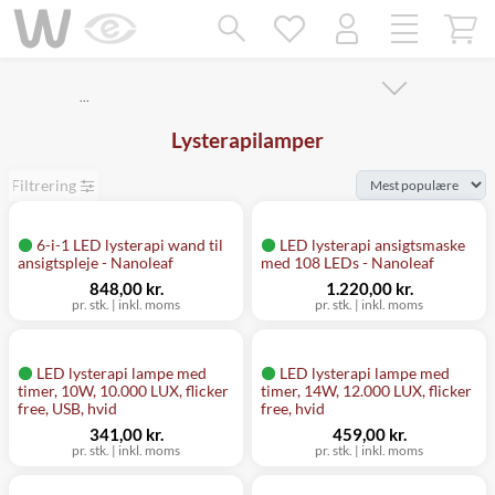
Mangler chatten?
Ret samtykke!
…
Lysterapilamper
Filtrering
6-i-1 LED lysterapi wand til
LED lysterapi ansigtsmaske
ansigtspleje - Nanoleaf
med 108 LEDs - Nanoleaf
848,00 kr.
1.220,00 kr.
pr. stk.
|
inkl. moms
pr. stk.
|
inkl. moms
LED lysterapi lampe med
LED lysterapi lampe med
timer, 10W, 10.000 LUX, flicker
timer, 14W, 12.000 LUX, flicker
free, USB, hvid
free, hvid
341,00 kr.
459,00 kr.
pr. stk.
|
inkl. moms
pr. stk.
|
inkl. moms