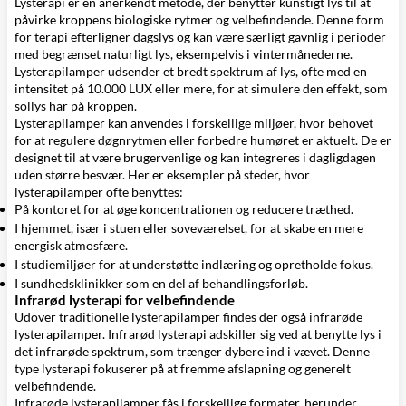
Lysterapi er en anerkendt metode, der benytter kunstigt lys til at
påvirke kroppens biologiske rytmer og velbefindende. Denne form
for terapi efterligner dagslys og kan være særligt gavnlig i perioder
med begrænset naturligt lys, eksempelvis i vintermånederne.
Lysterapilamper udsender et bredt spektrum af lys, ofte med en
intensitet på 10.000 LUX eller mere, for at simulere den effekt, som
sollys har på kroppen.
Lysterapilamper kan anvendes i forskellige miljøer, hvor behovet
for at regulere døgnrytmen eller forbedre humøret er aktuelt. De er
designet til at være brugervenlige og kan integreres i dagligdagen
uden større besvær. Her er eksempler på steder, hvor
lysterapilamper ofte benyttes:
På kontoret for at øge koncentrationen og reducere træthed.
I hjemmet, især i stuen eller soveværelset, for at skabe en mere
energisk atmosfære.
I studiemiljøer for at understøtte indlæring og opretholde fokus.
I sundhedsklinikker som en del af behandlingsforløb.
Infrarød lysterapi for velbefindende
Udover traditionelle lysterapilamper findes der også infrarøde
lysterapilamper. Infrarød lysterapi adskiller sig ved at benytte lys i
det infrarøde spektrum, som trænger dybere ind i vævet. Denne
type lysterapi fokuserer på at fremme afslapning og generelt
velbefindende.
Infrarøde lysterapilamper fås i forskellige formater, herunder