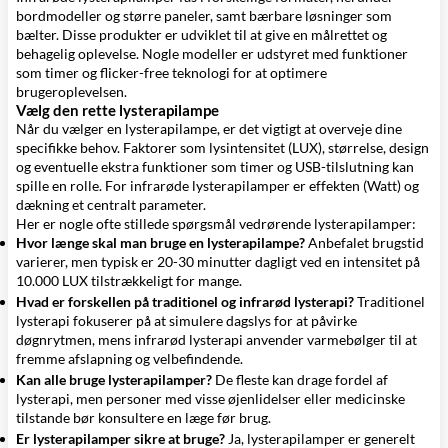
bordmodeller og større paneler, samt bærbare løsninger som
bælter. Disse produkter er udviklet til at give en målrettet og
behagelig oplevelse. Nogle modeller er udstyret med funktioner
som timer og flicker-free teknologi for at optimere
brugeroplevelsen.
Vælg den rette lysterapilampe
Når du vælger en lysterapilampe, er det vigtigt at overveje dine
specifikke behov. Faktorer som lysintensitet (LUX), størrelse, design
og eventuelle ekstra funktioner som timer og USB-tilslutning kan
spille en rolle. For infrarøde lysterapilamper er effekten (Watt) og
dækning et centralt parameter.
Her er nogle ofte stillede spørgsmål vedrørende lysterapilamper:
Hvor længe skal man bruge en lysterapilampe?
Anbefalet brugstid
varierer, men typisk er 20-30 minutter dagligt ved en intensitet på
10.000 LUX tilstrækkeligt for mange.
Hvad er forskellen på traditionel og infrarød lysterapi?
Traditionel
lysterapi fokuserer på at simulere dagslys for at påvirke
døgnrytmen, mens infrarød lysterapi anvender varmebølger til at
fremme afslapning og velbefindende.
Kan alle bruge lysterapilamper?
De fleste kan drage fordel af
lysterapi, men personer med visse øjenlidelser eller medicinske
tilstande bør konsultere en læge før brug.
Er lysterapilamper sikre at bruge?
Ja, lysterapilamper er generelt