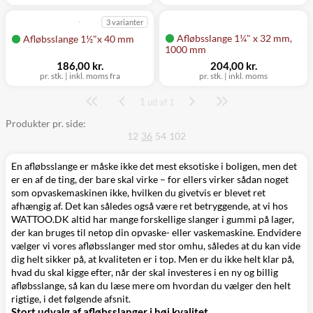
3 varianter
Afløbsslange 1¼" x 32 mm,
Afløbsslange 1½"x 40 mm
1000 mm
186,00 kr.
204,00 kr.
pr. stk.
|
inkl. moms fra
pr. stk.
|
inkl. moms
1
Side
ud af 1
Produkter pr. side:
12
36
54
102
En afløbsslange er måske ikke det mest eksotiske i boligen, men det
er en af de ting, der bare skal virke – for ellers virker sådan noget
som opvaskemaskinen ikke, hvilken du givetvis er blevet ret
afhængig af. Det kan således også være ret betryggende, at vi hos
WATTOO.DK altid har mange forskellige slanger i gummi på lager,
der kan bruges til netop din opvaske- eller vaskemaskine. Endvidere
vælger vi vores afløbsslanger med stor omhu, således at du kan vide
dig helt sikker på, at kvaliteten er i top. Men er du ikke helt klar på,
hvad du skal kigge efter, når der skal investeres i en ny og billig
afløbsslange, så kan du læse mere om hvordan du vælger den helt
rigtige, i det følgende afsnit.
Stort udvalg af afløbsslanger i høj kvalitet