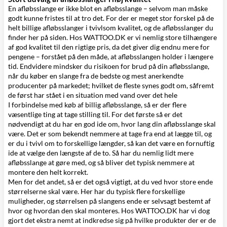
En afløbsslange er ikke blot en afløbsslange – selvom man måske
godt kunne fristes til at tro det. For der er meget stor forskel på de
helt billige afløbsslanger i tvivlsom kvalitet, og de afløbsslanger du
finder her på siden. Hos WATTOO.DK er vi nemlig store tilhængere
af god kvalitet til den rigtige pris, da det giver dig endnu mere for
pengene – forstået på den måde, at afløbsslangen holder i længere
tid. Endvidere mindsker du risikoen for brud på din afløbsslange,
når du køber en slange fra de bedste og mest anerkendte
producenter på markedet; hvilket de fleste synes godt om, såfremt
de først har stået i en situation med vand over det hele
I forbindelse med køb af billig afløbsslange, så er der flere
væsentlige ting at tage stilling til. For det første så er det
nødvendigt at du har en god ide om, hvor lang din afløbsslange skal
være. Det er som bekendt nemmere at tage fra end at lægge til, og
er du i tvivl om to forskellige længder, så kan det være en fornuftig
ide at vælge den længste af de to. Så har du nemlig lidt mere
afløbsslange at gøre med, og så bliver det typisk nemmere at
montere den helt korrekt.
Men for det andet, så er det også vigtigt, at du ved hvor store ende
størrelserne skal være. Her har du typisk flere forskellige
muligheder, og størrelsen på slangens ende er selvsagt bestemt af
hvor og hvordan den skal monteres. Hos WATTOO.DK har vi dog
gjort det ekstra nemt at indkredse sig på hvilke produkter der er de