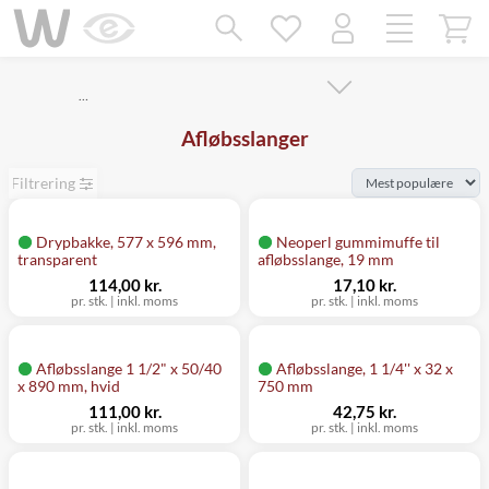
Mangler chatten?
Ret samtykke!
…
Afløbsslanger
Filtrering
Drypbakke, 577 x 596 mm,
Neoperl gummimuffe til
transparent
afløbsslange, 19 mm
114,00 kr.
17,10 kr.
pr. stk.
|
inkl. moms
pr. stk.
|
inkl. moms
Afløbsslange 1 1/2" x 50/40
Afløbsslange, 1 1/4'' x 32 x
x 890 mm, hvid
750 mm
111,00 kr.
42,75 kr.
pr. stk.
|
inkl. moms
pr. stk.
|
inkl. moms