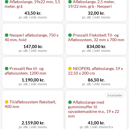
Afløbsslange, 19x22 mm, 1,5
Afløbsslange, 2,5 meter,
meter, grå
19/22 mm, grå - Neoperl
43,50 kr.
32,00 kr.
pr. stk.
|
inkl. moms
pr. stk.
|
inkl. moms
Neoperl afløbsslange, 750 x
Pressalit Fleksibelt Til- og
40 mm, hvid
Afløbssystem, 32 mm x 700 mm
147,00 kr.
834,00 kr.
pr. stk.
|
inkl. moms
pr. stk.
|
inkl. moms
Pressalit flex til- og
NEOPERL afløbsslange, 19 x
afløbssystem, 1200 mm
22,50 x 200 cm
1.190,00 kr.
86,50 kr.
pr. stk.
|
inkl. moms
pr. stk.
|
inkl. moms
3 varianter
Til/afløbssystem fleksibelt,
Afløbsslange med
400 mm
gummimuffer til
opvaskemaskine m.v., 19 x 22
mm
2.159,00 kr.
41,00 kr.
pr. stk.
|
inkl. moms
pr. stk.
|
inkl. moms fra