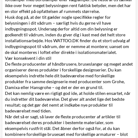
ikke over hvor meget belysningen rent faktisk betyder, men det har
en stor effekt på opfattelsen af rummets størrelse.
Husk dog på, at der tit gælder nogle specifikke regler for
belysningen i dit vådrum – særligt hvis du gerne vil have
indbygningsspot
. Undersøg derfor altid om din belysning er
godkendt til vådrum, inden du giver dig i kast med det helt store
installationsarbejde. Hos WATTOO.DK finder du et stort udvalg af
indbygningsspot til vådrum, der er nemme at montere; uanset om
de skal monteres i loftet eller direkte i isolationsmaterialet.
Vær konsekvent i din stil
De fleste producenter af
håndbrusere
,
bruseslanger
og meget andet
organiserer deres produkter i forskellige designserier. Du kan
eksempelvis indrette hele dit badeværelse med forskellige
produkter fra samme designserie med producenter som
Grohe
,
Damixa
eller
Hansgrohe
– og det er der en grund til.
Det kan nemlig være en rigtigt god ide, at holde stilen ensartet, når
du indretter dit badeværelse. Det giver alt andet lige det bedste
resultat; og det gør det nemt at indkøbe nye produkter til
badeværelset med tiden.
Når det så er sagt, så laver de fleste producenter af artikler til
badeværelset deres produkter i bestemte materialer, som
eksempelvis rustfrit stål. Det åbner derfor også for, at du kan
kombinere forskellige brusesæt med forskellige armaturer – blot