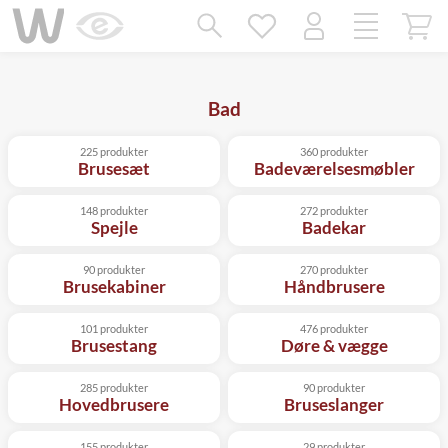
Mangler chatten?
Ret samtykke!
Bad
225 produkter
360 produkter
Brusesæt
Badeværelsesmøbler
148 produkter
272 produkter
Spejle
Badekar
90 produkter
270 produkter
Brusekabiner
Håndbrusere
101 produkter
476 produkter
Brusestang
Døre & vægge
285 produkter
90 produkter
Hovedbrusere
Bruseslanger
155 produkter
29 produkter