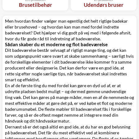
Brusetilbehør
Udendørs bruser
Men hvordan finder vælger man egentlig det helt rigtige
badekar
eller
brusehoved
– og hvordan kan man med fordel indrette
badeværelset? Det hjælper vi dig godt på vej med i følgende afsnit,
hvor du får gode råd til indretning af badeværelse.
Sådan skaber du et moderne og flot badeværelse
Dit badeværelse består selvsagt af rigtigt mange ting, og det kan
som udgangspunkt være svært at skabe sammenhæng – særligt hvis
de forskellige elementer i dit badeværelse ikke kommer fra samme
producent eller designserie. Det kan derfor være en god ide, at
rette sig efter nogle særlige tips, når badeværelset skal indrettes
smart og effektivt.
En af de første ting du med fordel kan gøre en dyd ud af, er at
udnytte pladsen bedst muligt – og dermed gemme unødvendige
ting væk. Det kan gøres på mange måder, men en af de nemmeste og
mest effektive måder at gøre det på, er ved købe
et flot og moderne
baderumsmøbel
. De fleste møbler til badeværelset fås i forskellige
farver, og så er de oftest meget nemme at integrere med din
håndvask
og dit
håndvaskarmatur
.
Dernæst så er det også altid en god ide, at du har en
god belysning
på badeværelset. Det får du mest effektivt ved at kombinere
loftlamper
med
bordlamper
eller
væglamper
. De fleste af os tænker