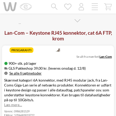
Mangler chatten?
Ret samtykke!
…
Lan-Com – Keystone RJ45 konnektor, cat 6A FTP,
krom
PRISGARANTI
Se alt fra mærket
Lan-Com
900+ stk. på lager
GLS Pakkeshop 39,00 kr. (leveres onsdag d. 12/8)
Se alle fragtmetoder
Skærmet kategori 6A konnektor, med RJ45 modular jack, fra Lan-
Metode
Pris
Leveres
Coms Giga-Lan serie af netværks produkter. Konnektoren er udført
GLS Pakkeshop
39,00 kr.
Onsdag d. 12/8
i keystone design og passer i alle dataudtag, patchpaneler osv. som
GLS
49,00 kr.
Onsdag d. 12/8
understøtter keystone konnektorer. Kan bruges til datahastigheder
Hjemmelevering
på op til 10Gbits/s.
GLS Erhverv
49,00 kr.
Onsdag d. 12/8
Læs mere…
Direkte levering
149,00 kr.
Tirsdag d. 11/8
Click&Collect i
Varenr.:
0986281529
EAN nr.:
5706683019722
Svenstrup
0,00 kr.
Tirsdag d. 11/8