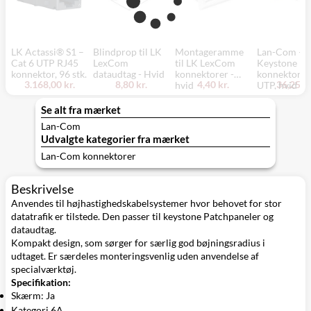
LK Actassi® S1 –
Blindprop til LK
Montageramme
Lan-Com –
Cat 6 UTP RJ45
LexCom
til LK LexCom
Keystone RJ
konnektor, 96 stk.
dataudtag - Hvid
konnektorer -
konnektor, c
3.168,00 kr.
8,80 kr.
4,40 kr.
36,25 kr
hvid
UTP, hvid
Se alt fra mærket
Lan-Com
Udvalgte kategorier fra mærket
Lan-Com konnektorer
Beskrivelse
Anvendes til højhastighedskabelsystemer hvor behovet for stor
datatrafik er tilstede. Den passer til keystone Patchpaneler og
dataudtag.
Kompakt design, som sørger for særlig god bøjningsradius i
udtaget. Er særdeles monteringsvenlig uden anvendelse af
specialværktøj.
Specifikation:
Skærm: Ja
Kategori 6A