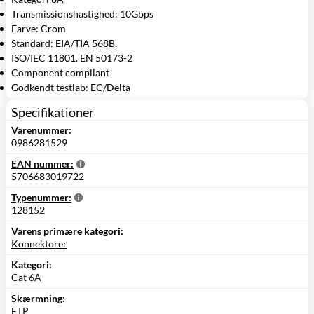
Transmissionshastighed: 10Gbps
Farve: Crom
Standard: EIA/TIA 568B.
ISO/IEC 11801. EN 50173-2
Component compliant
Godkendt testlab: EC/Delta
Specifikationer
Varenummer:
0986281529
EAN nummer:
5706683019722
Typenummer:
128152
Varens primære kategori:
Konnektorer
Kategori:
Cat 6A
Skærmning:
FTP