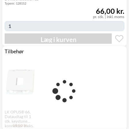
Typenr.:
128152
(9230)
66,00 kr.
pr. stk.
|
inkl. moms
Læg i kurven
Tilbehør
LK OPUS® 66,
Dataudtag til 1
stk. keystone
59,50 kr.
konnektor (f.eks.