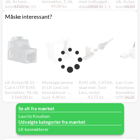
stk. Actassi
konnektor, 1 stk.
med indbygget
stk. Actassi
47,00 kr.
49,00 kr.
50,00 kr.
65,00 kr
konnektorer, 1½
dataudtag til 1-2
konnektorer,
modul, hvid
stk. Actassi
modul, hvid 
Måske interessant?
konnektorer, 1½
Lauritz Knu
modul, hvid
LK Actassi® S1 –
Montageramme
RJ45 stik, CAT6A,
Lan-Com –
Cat 6 UTP RJ45
til LK LexCom
skærmet, Tool-
Keystone RJ
konnektor, 96 stk.
konnektorer -
Less, metal
konnektor, c
3.168,00 kr.
4,40 kr.
43,75 kr.
36,25 kr
hvid
UTP, hvid
Se alt fra mærket
Lauritz Knudsen
Udvalgte kategorier fra mærket
LK konnektorer