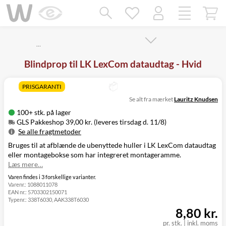
Mangler chatten?
Ret samtykke!
…
Blindprop til LK LexCom dataudtag - Hvid
PRISGARANTI
Se alt fra mærket
Lauritz Knudsen
100+ stk. på lager
GLS Pakkeshop 39,00 kr. (leveres tirsdag d. 11/8)
Se alle fragtmetoder
Bruges til at afblænde de ubenyttede huller i LK LexCom dataudtag
Metode
Pris
Leveres
eller montagebokse som har integreret montageramme.
GLS Pakkeshop
39,00 kr.
Tirsdag d. 11/8
Læs mere…
GLS
49,00 kr.
Tirsdag d. 11/8
Hjemmelevering
Varen findes i 3 forskellige varianter.
Varenr.:
1088011078
GLS Erhverv
49,00 kr.
Tirsdag d. 11/8
EAN nr.:
5703302150071
Click&Collect i
Typenr.:
338T6030, AAK338T6030
Svenstrup
0,00 kr.
Mandag d. 10/8
8,80 kr.
(9230)
pr. stk.
|
inkl. moms