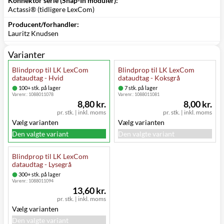
Konnektor serie (Snap-In moduler):
Actassi® (tidligere LexCom)
Producent/forhandler:
Lauritz Knudsen
Varianter
Blindprop til LK LexCom
Blindprop til LK LexCom
dataudtag - Hvid
dataudtag - Koksgrå
100+ stk. på lager
7 stk. på lager
Varenr.:
1088011078
Varenr.:
1088011081
8,80 kr.
8,00 kr.
pr. stk.
|
inkl. moms
pr. stk.
|
inkl. moms
Vælg varianten
Vælg varianten
Den valgte variant
Den valgte variant
Blindprop til LK LexCom
dataudtag - Lysegrå
300+ stk. på lager
Varenr.:
1088011094
13,60 kr.
pr. stk.
|
inkl. moms
Vælg varianten
Den valgte variant