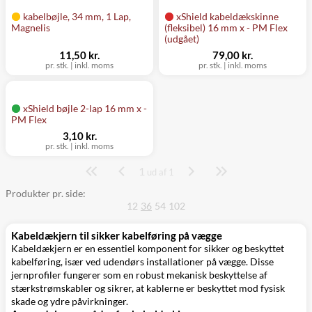
kabelbøjle, 34 mm, 1 Lap,
xShield kabeldækskinne
Magnelis
(fleksibel) 16 mm x - PM Flex
(udgået)
11,50 kr.
79,00 kr.
pr. stk.
|
inkl. moms
pr. stk.
|
inkl. moms
xShield bøjle 2-lap 16 mm x -
PM Flex
3,10 kr.
pr. stk.
|
inkl. moms
1
Side
ud af 1
Produkter pr. side:
12
36
54
102
Kabeldækjern til sikker kabelføring på vægge
Kabeldækjern er en essentiel komponent for sikker og beskyttet
kabelføring, især ved udendørs installationer på vægge. Disse
jernprofiler fungerer som en robust mekanisk beskyttelse af
stærkstrømskabler og sikrer, at kablerne er beskyttet mod fysisk
skade og ydre påvirkninger.