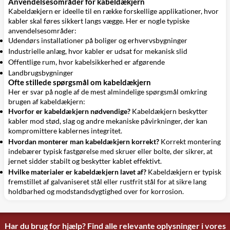
Anvendelsesområder for kabeldækjern
Kabeldækjern er ideelle til en række forskellige applikationer, hvor
kabler skal føres sikkert langs vægge. Her er nogle typiske
anvendelsesområder:
Udendørs installationer på boliger og erhvervsbygninger
Industrielle anlæg, hvor kabler er udsat for mekanisk slid
Offentlige rum, hvor kabelsikkerhed er afgørende
Landbrugsbygninger
Ofte stillede spørgsmål om kabeldækjern
Her er svar på nogle af de mest almindelige spørgsmål omkring
brugen af kabeldækjern:
Hvorfor er kabeldækjern nødvendige?
Kabeldækjern beskytter
kabler mod stød, slag og andre mekaniske påvirkninger, der kan
kompromittere kablernes integritet.
Hvordan monterer man kabeldækjern korrekt?
Korrekt montering
indebærer typisk fastgørelse med skruer eller bolte, der sikrer, at
jernet sidder stabilt og beskytter kablet effektivt.
Hvilke materialer er kabeldækjern lavet af?
Kabeldækjern er typisk
fremstillet af galvaniseret stål eller rustfrit stål for at sikre lang
holdbarhed og modstandsdygtighed over for korrosion.
Har du brug for hjælp? Find alle relevante oplysninger i vores