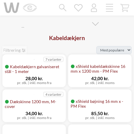
Mangler chatten?
Ret samtykke!
…
Kabeldækjern
Filtrering
7 varianter
xShield kabeldækskinne 16
Kabeldækjern galvaniseret
mm x 1200 mm - PM Flex
stål - 1 meter
28,00 kr.
42,00 kr.
pr. stk.
|
inkl. moms fra
pr. stk.
|
inkl. moms
4 varianter
xShield bøjning 16 mm x -
Dækskinne 1200 mm, M-
PM Flex
cover
34,00 kr.
85,50 kr.
pr. stk.
|
inkl. moms fra
pr. stk.
|
inkl. moms