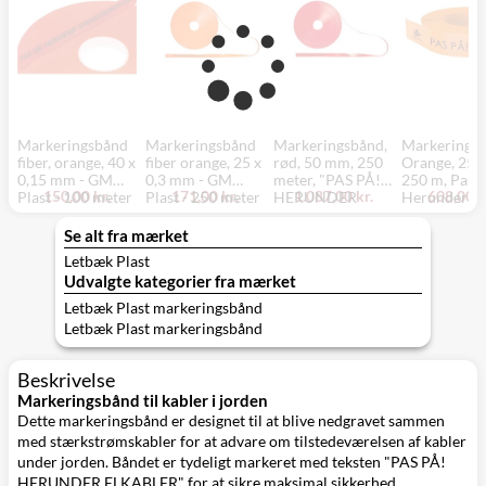
Markeringsbånd
Markeringsbånd
Markeringsbånd,
Markeringsb
fiber, orange, 40 x
fiber orange, 25 x
rød, 50 mm, 250
Orange, 25 
0,15 mm - GM
0,3 mm - GM
meter, "PAS PÅ!
250 m, Pas p
150,00 kr.
171,00 kr.
1.087,00 kr.
608,00 k
Plast - 100 meter
Plast - 250 meter
HERUNDER
Herunder
STÆRKSTRØM"
lysleder
Se alt fra mærket
Letbæk Plast
Udvalgte kategorier fra mærket
Letbæk Plast markeringsbånd
Letbæk Plast markeringsbånd
Beskrivelse
Markeringsbånd til kabler i jorden
Dette markeringsbånd er designet til at blive nedgravet sammen
med stærkstrømskabler for at advare om tilstedeværelsen af kabler
under jorden. Båndet er tydeligt markeret med teksten "PAS PÅ!
HERUNDER ELKABLER" for at sikre maksimal sikkerhed.