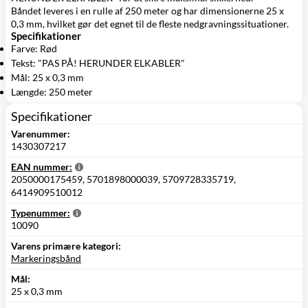
Båndet leveres i en rulle af 250 meter og har dimensionerne 25 x
0,3 mm, hvilket gør det egnet til de fleste nedgravningssituationer.
Specifikationer
Farve: Rød
Tekst: "PAS PÅ! HERUNDER ELKABLER"
Mål: 25 x 0,3 mm
Længde: 250 meter
Specifikationer
Varenummer:
1430307217
EAN nummer:
2050000175459, 5701898000039, 5709728335719,
6414909510012
Typenummer:
10090
Varens primære kategori:
Markeringsbånd
Mål:
25 x 0,3 mm