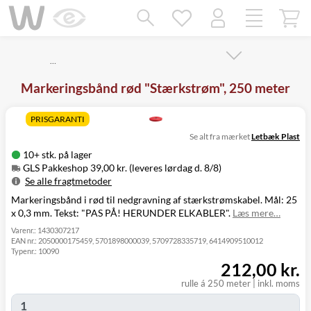
Mangler chatten?
Ret samtykke!
…
Markeringsbånd rød "Stærkstrøm", 250 meter
PRISGARANTI
Se alt fra mærket
Letbæk Plast
10+ stk. på lager
GLS Pakkeshop 39,00 kr. (leveres lørdag d. 8/8)
Se alle fragtmetoder
Markeringsbånd i rød til nedgravning af stærkstrømskabel. Mål: 25
Metode
Pris
Leveres
x 0,3 mm. Tekst: "PAS PÅ! HERUNDER ELKABLER".
Læs mere…
GLS Pakkeshop
39,00 kr.
Lørdag d. 8/8
GLS
Varenr.:
1430307217
49,00 kr.
Mandag d. 10/8
EAN nr.:
2050000175459, 5701898000039, 5709728335719, 6414909510012
Hjemmelevering
Typenr.:
10090
GLS Erhverv
49,00 kr.
Mandag d. 10/8
212,00 kr.
Click&Collect i
Svenstrup
0,00 kr.
I morgen
rulle á 250 meter
|
inkl. moms
(9230)