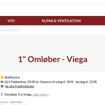
VVS
KLIMA & VENTILATION
1" Omløber - Viega
Skaffevare
GLS Pakkeshop 39,00 kr. (leveres tirsdag d. 18/8 - lørdag d. 22/8)
Se alle fragtmetoder
Metode
Pris
Leveres
1" Omløber fra Viega.
Læs mere…
Tirsdag d. 18/8
GLS Pakkeshop
39,00 kr.
Varenr.:
188694808
- lørdag d. 22/8