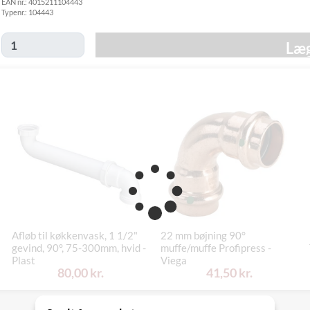
EAN nr.:
4015211104443
Tirsdag d. 18/8
GLS
Typenr.:
104443
49,00 kr.
-
Hjemmelevering
mandag d. 24/8
Læg
Tirsdag d. 18/8
GLS Erhverv
49,00 kr.
-
mandag d. 24/8
Click&Collect i
Mandag d. 17/8
Svenstrup
0,00 kr.
- fredag d. 21/8
(9230)
Afløb til køkkenvask, 1 1/2"
22 mm bøjning 90°
gevind, 90°, 75-300mm, hvid -
muffe/muffe Profipress -
Plast
Viega
80,00 kr.
41,50 kr.