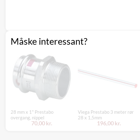
Måske interessant?
28 mm x 1" Prestabo
Viega Prestabo 3 meter rør
overgang, nippel
28 x 1,5mm
70,00 kr.
196,00 kr.