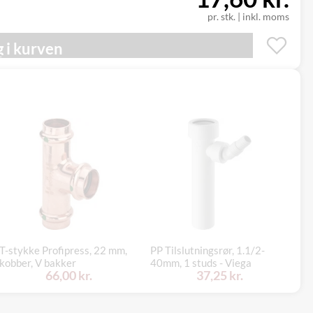
pr. stk.
|
inkl. moms
 i kurven
Ov
T-stykke Profipress, 22 mm,
PP Tilslutningsrør, 1.1/2-
ge
kobber, V bakker
40mm, 1 studs - Viega
di
66,00 kr.
37,25 kr.