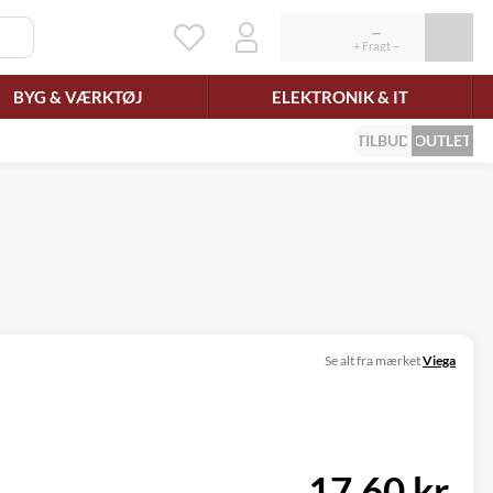
BYG & VÆRKTØJ
ELEKTRONIK & IT
TILBUD
OUTLET
Se alt fra mærket
Viega
17,60 kr.