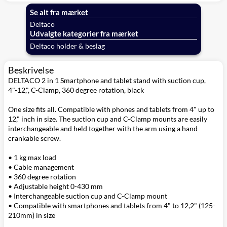
Deltaco
hvid
Se alt fra mærket
Deltaco
Udvalgte kategorier fra mærket
Deltaco holder & beslag
Beskrivelse
DELTACO 2 in 1 Smartphone and tablet stand with suction cup,
4"-12,", C-Clamp, 360 degree rotation, black
One size fits all. Compatible with phones and tablets from 4" up to
12," inch in size. The suction cup and C-Clamp mounts are easily
interchangeable and held together with the arm using a hand
crankable screw.
• 1 kg max load
• Cable management
• 360 degree rotation
• Adjustable height 0-430 mm
• Interchangeable suction cup and C-Clamp mount
• Compatible with smartphones and tablets from 4" to 12,2" (125-
210mm) in size