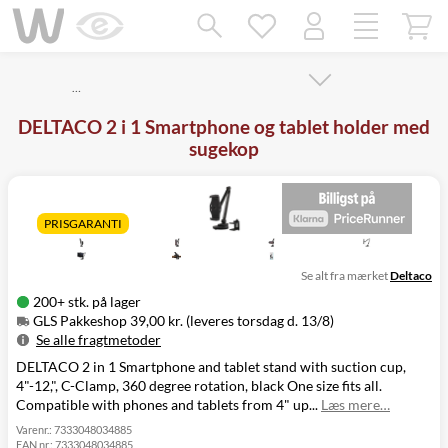
Mangler chatten?
Ret samtykke!
…
DELTACO 2 i 1 Smartphone og tablet holder med
sugekop
PRISGARANTI
Se alt fra mærket
Deltaco
200+ stk. på lager
GLS Pakkeshop 39,00 kr. (leveres torsdag d. 13/8)
Se alle fragtmetoder
DELTACO 2 in 1 Smartphone and tablet stand with suction cup,
Metode
Pris
Leveres
4"-12,", C-Clamp, 360 degree rotation, black One size fits all.
GLS Pakkeshop
39,00 kr.
Torsdag d. 13/8
Compatible with phones and tablets from 4" up...
Læs mere…
GLS
49,00 kr.
Torsdag d. 13/8
Hjemmelevering
Varenr.:
7333048034885
EAN nr.:
7333048034885
GLS Erhverv
49,00 kr.
Torsdag d. 13/8