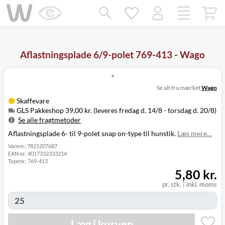
Mangler chatten?
Ret samtykke!
Aflastningsplade 6/9-polet 769-413 - Wago
Se alt fra mærket
Wago
Skaffevare
GLS Pakkeshop 39,00 kr. (leveres fredag d. 14/8 - torsdag d. 20/8)
Se alle fragtmetoder
Aflastningsplade 6- til 9-polet snap on-type til hunstik.
Læs mere…
Metode
Pris
Leveres
Fredag d. 14/8
Varenr.:
7821207687
EAN nr.:
4017332333214
GLS Pakkeshop
39,00 kr.
-
Typenr.:
769-413
torsdag d. 20/8
5,80 kr.
Fredag d. 14/8
GLS
49,00 kr.
-
pr. stk.
|
inkl. moms
Hjemmelevering
torsdag d. 20/8
Fredag d. 14/8
GLS Erhverv
49,00 kr.
-
Læg i kurven
torsdag d. 20/8