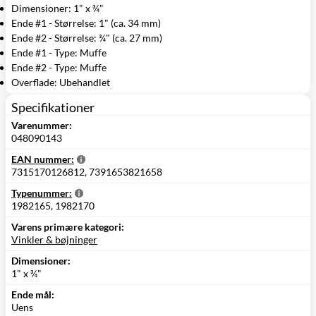
Dimensioner: 1" x ¾"
Ende #1 - Størrelse: 1" (ca. 34 mm)
Ende #2 - Størrelse: ¾" (ca. 27 mm)
Ende #1 - Type: Muffe
Ende #2 - Type: Muffe
Overflade: Ubehandlet
Specifikationer
Varenummer:
048090143
EAN nummer:
7315170126812, 7391653821658
Typenummer:
1982165, 1982170
Varens primære kategori:
Vinkler & bøjninger
Dimensioner:
1" x ¾"
Ende mål:
Uens