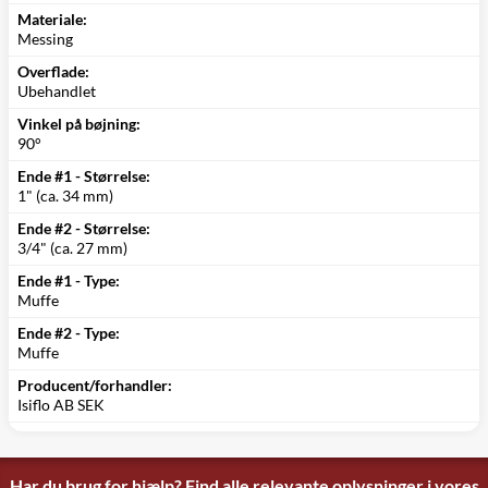
Materiale:
Messing
Overflade:
Ubehandlet
Vinkel på bøjning:
90°
Ende #1 - Størrelse:
1" (ca. 34 mm)
Ende #2 - Størrelse:
3/4" (ca. 27 mm)
Ende #1 - Type:
Muffe
Ende #2 - Type:
Muffe
Producent/forhandler:
Isiflo AB SEK
Har du brug for hjælp? Find alle relevante oplysninger i vores