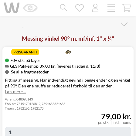
Mangler chatten?
Ret samtykke!
…
Messing vinkel 90° m. mf/mf, 1" x ¾"
PRISGARANTI
70+ stk. på lager
GLS Pakkeshop 39,00 kr. (leveres tirsdag d. 11/8)
Se alle fragtmetoder
Fitting af messing. Har indvendigt gevind i begge ender og en vinkel
Metode
Pris
Leveres
på 90°. Den ene muffe er reduceret i forhold til den anden.
GLS Pakkeshop
39,00 kr.
Tirsdag d. 11/8
Læs mere…
GLS
49,00 kr.
Tirsdag d. 11/8
Hjemmelevering
Varenr.:
048090143
EAN nr.:
7315170126812, 7391653821658
GLS Erhverv
49,00 kr.
Tirsdag d. 11/8
Typenr.:
1982165, 1982170
Direkte levering
149,00 kr.
Mandag d. 10/8
79,00 kr.
Click&Collect i
Svenstrup
0,00 kr.
Mandag d. 10/8
pr. stk.
|
inkl. moms
(9230)