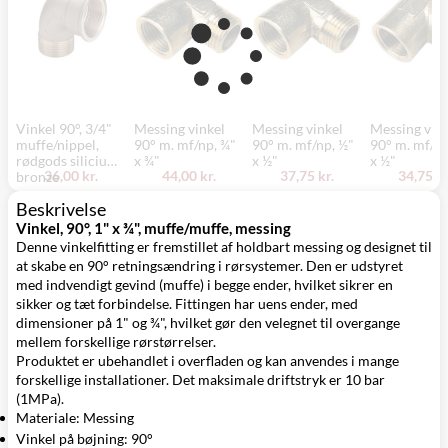
Vinkel 90°, 3/4"
Messing vinkel
Messing vinkel
Messing vink
muffe/nippel,
90° m. mf/np, ¾"
90° m. mf/np, ½"
90° m. mf/mf
rødgods silicium
x ¾"
x ½"
x ½"
36,00 kr.
44,00 kr.
37,75 kr.
34,75 kr
bronze
Beskrivelse
Vinkel, 90°, 1" x ¾", muffe/muffe, messing
Denne vinkelfitting er fremstillet af holdbart messing og designet til
at skabe en 90° retningsændring i rørsystemer. Den er udstyret
med indvendigt gevind (muffe) i begge ender, hvilket sikrer en
sikker og tæt forbindelse. Fittingen har uens ender, med
dimensioner på 1" og ¾", hvilket gør den velegnet til overgange
mellem forskellige rørstørrelser.
Produktet er ubehandlet i overfladen og kan anvendes i mange
forskellige installationer. Det maksimale driftstryk er 10 bar
(1MPa).
Materiale: Messing
Vinkel på bøjning: 90°