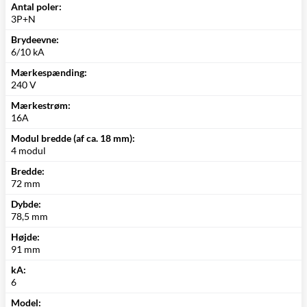
Antal poler:
3P+N
Brydeevne:
6/10 kA
Mærkespænding:
240 V
Mærkestrøm:
16A
Modul bredde (af ca. 18 mm):
4 modul
Bredde:
72 mm
Dybde:
78,5 mm
Højde:
91 mm
kA:
6
Model: