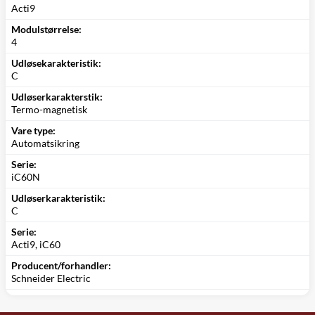
Acti9
Modulstørrelse:
4
Udløsekarakteristik:
C
Udløserkarakterstik:
Termo-magnetisk
Vare type:
Automatsikring
Serie:
iC60N
Udløserkarakteristik:
C
Serie:
Acti9, iC60
Producent/forhandler:
Schneider Electric