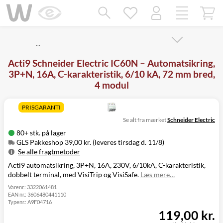
Mangler chatten?
Ret samtykke!
…
Acti9 Schneider Electric IC60N – Automatsikring,
3P+N, 16A, C-karakteristik, 6/10 kA, 72 mm bred,
4 modul
PRISGARANTI
Se alt fra mærket
Schneider Electric
80+ stk. på lager
GLS Pakkeshop 39,00 kr. (leveres tirsdag d. 11/8)
Se alle fragtmetoder
Acti9 automatsikring, 3P+N, 16A, 230V, 6/10kA, C-karakteristik,
Metode
Pris
Leveres
dobbelt terminal, med VisiTrip og VisiSafe.
Læs mere…
GLS Pakkeshop
39,00 kr.
Tirsdag d. 11/8
GLS
Varenr.:
3322061481
49,00 kr.
Tirsdag d. 11/8
EAN nr.:
3606480441110
Hjemmelevering
Typenr.:
A9F04716
GLS Erhverv
49,00 kr.
Tirsdag d. 11/8
119,00 kr.
Click&Collect i