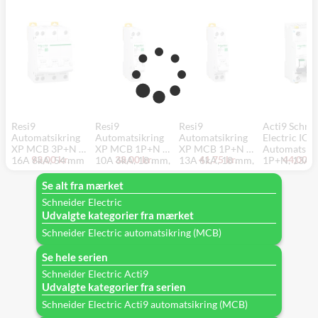
Resi9
Resi9
Resi9
Acti9 Schne
Automatsikring
Automatsikring
Automatsikring
Electric IC6
XP MCB 3P+N C
XP MCB 1P+N C
XP MCB 1P+N C
Automatsikr
93,00 kr.
38,00 kr.
41,75 kr.
44,00 kr
16A 6kA, 54 mm
10A 6kA, 18 mm,
13A 6kA, 18 mm,
1P+N, 13A, 
R9P19610
R9P19613
karakteristik
6kA, 2 modul
Se alt fra mærket
mm
Schneider Electric
Udvalgte kategorier fra mærket
Schneider Electric automatsikring (MCB)
Se hele serien
Schneider Electric Acti9
Udvalgte kategorier fra serien
Schneider Electric Acti9 automatsikring (MCB)