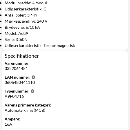
Modul bredde: 4 modul
Udløserkarakteristik: C
Antal poler: 3P+N
Mærkespænding: 240 V
Brydeevne: 6/10 kA
Model: Acti9
Serie: iC60N
Udløserkarakteristik: Termo-magnetisk
Specifikationer
Varenummer:
3322061481
EAN nummer:
3606480441110
Typenummer:
A9F04716
Varens primære kategori:
Automatsikring (MCB)
Ampere:
16A