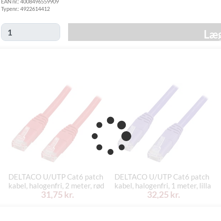
EAN nr.:
4008496559909
Hjemmelevering
Typenr.:
4922614412
GLS Erhverv
49,00 kr.
Onsdag d. 12/8
Click&Collect i
Læg
Svenstrup
0,00 kr.
Tirsdag d. 11/8
(9230)
DELTACO U/UTP Cat6 patch
DELTACO U/UTP Cat6 patch
kabel, halogenfri, 2 meter, rød
kabel, halogenfri, 1 meter, lilla
31,75 kr.
32,25 kr.