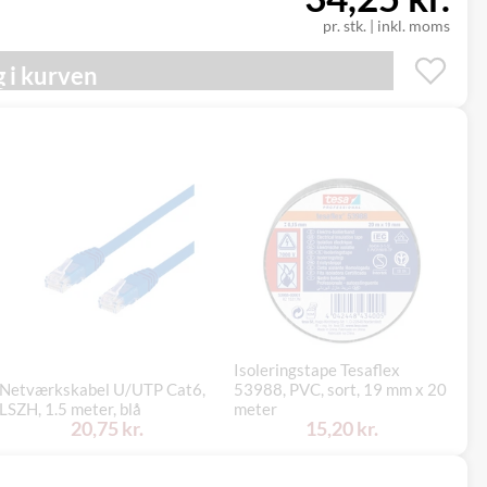
pr. stk.
|
inkl. moms
 i kurven
Isoleringstape Tesaflex
Netværkskabel U/UTP Cat6,
53988, PVC, sort, 19 mm x 20
LSZH, 1.5 meter, blå
meter
Kr
20,75 kr.
15,20 kr.