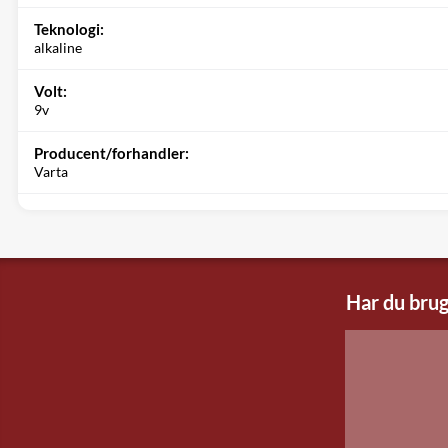
Teknologi:
alkaline
Volt:
9v
Producent/forhandler:
Varta
Har du brug