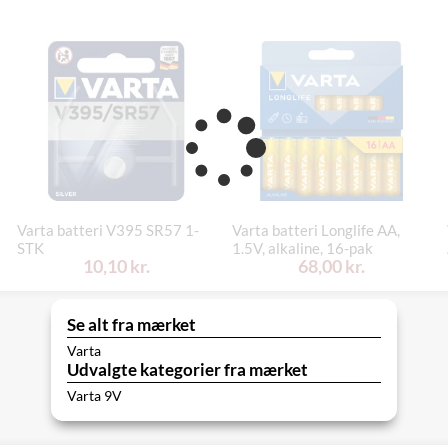
Varta batteri V395 SR57 1-
Varta batteri Longlife AA,
STK
1.5V, alkaline, 16-pak
10,10 kr.
68,00 kr.
Se alt fra mærket
Varta
Udvalgte kategorier fra mærket
Varta 9V