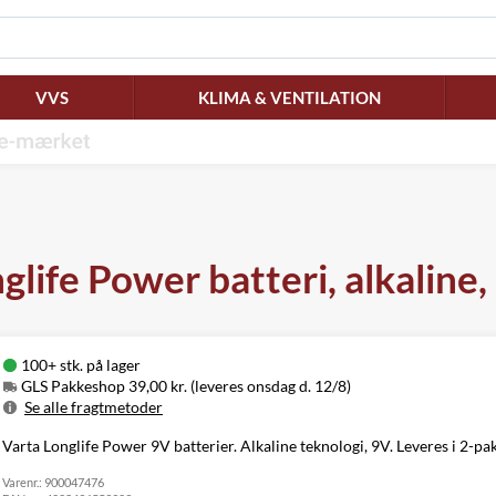
VVS
KLIMA & VENTILATION
glife Power batteri, alkaline,
100+ stk. på lager
GLS Pakkeshop 39,00 kr. (leveres onsdag d. 12/8)
Se alle fragtmetoder
Metode
Pris
Leveres
Varta Longlife Power 9V batterier. Alkaline teknologi, 9V. Leveres i 2-pa
GLS Pakkeshop
39,00 kr.
Onsdag d. 12/8
Varenr.:
GLS
900047476
49,00 kr.
Onsdag d. 12/8