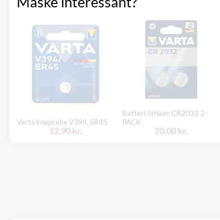
Måske interessant?
Batteri lithium CR2032 2-
Varta knapcelle V394, SR45
PACK
12,90 kr.
20,00 kr.