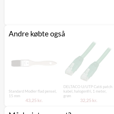
Andre købte også
DELTACO U/UTP Cat6 patch
Standard Modler flad pensel,
kabel, halogenfri, 1 meter,
15 mm
grøn
43,25 kr.
32,25 kr.