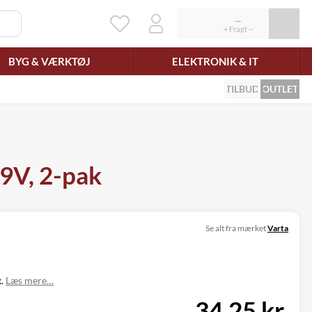
BYG & VÆRKTØJ
ELEKTRONIK & IT
TILBUD
OUTLET
 9V, 2-pak
Se alt fra mærket
Varta
k.
Læs mere…
34,25 kr.