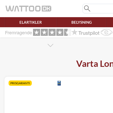
Mangler chatten?
Ret samtykke!
ELARTIKLER
BELYSNING
Fremragende
Varta Lon
PRISGARANTI