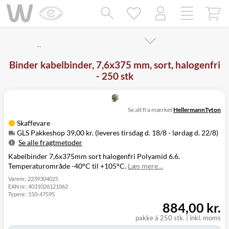
Mangler chatten?
Ret samtykke!
…
Binder kabelbinder, 7,6x375 mm, sort, halogenfri
- 250 stk
Se alt fra mærket
HellermannTyton
Skaffevare
GLS Pakkeshop 39,00 kr. (leveres tirsdag d. 18/8 - lørdag d. 22/8)
Se alle fragtmetoder
Kabelbinder 7,6x375mm sort halogenfri Polyamid 6.6.
Metode
Pris
Leveres
Temperaturområde -40°C til +105°C.
Læs mere…
Tirsdag d. 18/8
GLS Pakkeshop
39,00 kr.
- lørdag d. 22/8
Varenr.:
2239304025
EAN nr.:
4031026121062
Tirsdag d. 18/8
GLS
Typenr.:
150-47595
49,00 kr.
-
Hjemmelevering
884,00 kr.
mandag d. 24/8
Tirsdag d. 18/8
pakke á 250 stk.
|
inkl. moms
GLS Erhverv
49,00 kr.
-