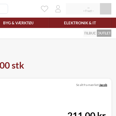
BYG & VÆRKTØJ
ELEKTRONIK & IT
TILBUD
OUTLET
00 stk
Se alt fra mærket
Jacob
211,00 kr.