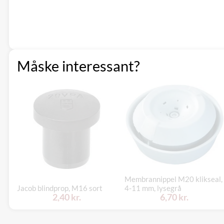
Måske interessant?
Membrannippel M20 klikseal,
Jacob blindprop, M16 sort
4-11 mm, lysegrå
2,40 kr.
6,70 kr.