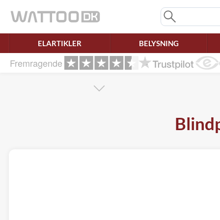
Mangler chatten?
Ret samtykke!
ELARTIKLER
BELYSNING
Fremragende
Blind