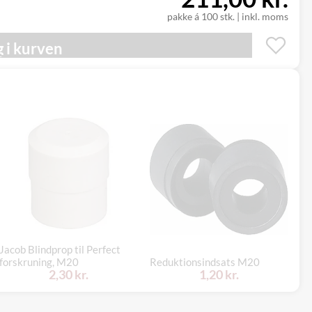
pakke á 100 stk.
|
inkl. moms
 i kurven
Jacob Blindprop til Perfect
Bl
forskruning, M20
Reduktionsindsats M20
Po
2,30 kr.
1,20 kr.