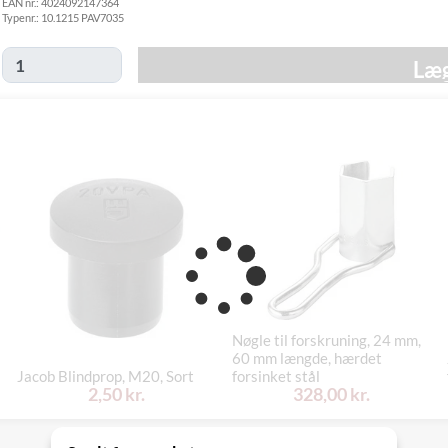
EAN nr.:
4024092147364
GLS
Mandag d. 17/8
49,00 kr.
Typenr.:
10.1215 PAV7035
Hjemmelevering
- fredag d. 21/8
Mandag d. 17/8
GLS Erhverv
49,00 kr.
Læg
- fredag d. 21/8
Click&Collect i
Fredag d. 14/8
Svenstrup
0,00 kr.
-
(9230)
torsdag d. 20/8
Nøgle til forskruning, 24 mm,
60 mm længde, hærdet
Jacob Blindprop, M20, Sort
forsinket stål
2,50 kr.
328,00 kr.