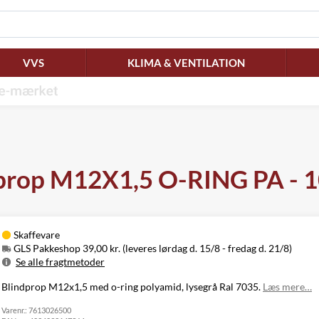
VVS
KLIMA & VENTILATION
prop M12X1,5 O-RING PA - 1
Skaffevare
GLS Pakkeshop 39,00 kr. (leveres lørdag d. 15/8 - fredag d. 21/8)
Se alle fragtmetoder
Metode
Pris
Leveres
Blindprop M12x1,5 med o-ring polyamid, lysegrå Ral 7035.
Læs mere…
Lørdag d. 15/8
GLS Pakkeshop
39,00 kr.
Varenr.:
7613026500
- fredag d. 21/8