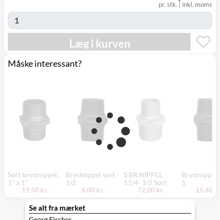
Svenstrup
0,00 kr.
Tirsdag d. 11/8
pr. stk.
|
inkl. moms
(9230)
Læg i kurven
Måske interessant?
Sort brystnippel,
Brystnippel sort
S BR.NIPPEL
Brystnippel 
1" x 1"
1/2
11/4- 1/2 Sort
1
19,50 kr.
6,00 kr.
72,00 kr.
15,40 kr
Se alt fra mærket
Georg Fischer