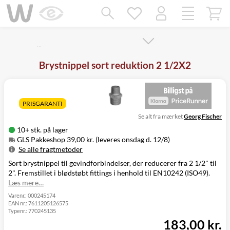
Mangler chatten?
Ret samtykke!
…
Brystnippel sort reduktion 2 1/2X2
PRISGARANTI
Se alt fra mærket
Georg Fischer
10+ stk. på lager
GLS Pakkeshop 39,00 kr. (leveres onsdag d. 12/8)
Se alle fragtmetoder
Sort brystnippel til gevindforbindelser, der reducerer fra 2 1/2" til
Metode
Pris
Leveres
2". Fremstillet i blødstøbt fittings i henhold til EN10242 (ISO49).
GLS Pakkeshop
39,00 kr.
Onsdag d. 12/8
Læs mere…
GLS
49,00 kr.
Onsdag d. 12/8
Hjemmelevering
Varenr.:
000245174
EAN nr.:
7611205126575
GLS Erhverv
49,00 kr.
Onsdag d. 12/8
Typenr.:
770245135
Direkte levering
149,00 kr.
Tirsdag d. 11/8
183,00 kr.
Click&Collect i