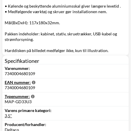
• Kølende og beskyttende aluminiumsskal giver længere levetid .
• Medfølgende værktøj og skruer gør installationen nem.
Mål(BxDxH): 117x180x32mm.
Pakken indeholder: kabinet, stativ, skruetrækker, USB-kabel og
strømforsyning.
Harddisken på billedet medfølger ikke, kun til illustration.
Specifikationer
Varenummer:
7340004680109
EAN nummer:
7340004680109
Typenummer:
MAP-GD33U3
Varens primære kategori:
3,5"
Producent/forhandler:
Deltaco