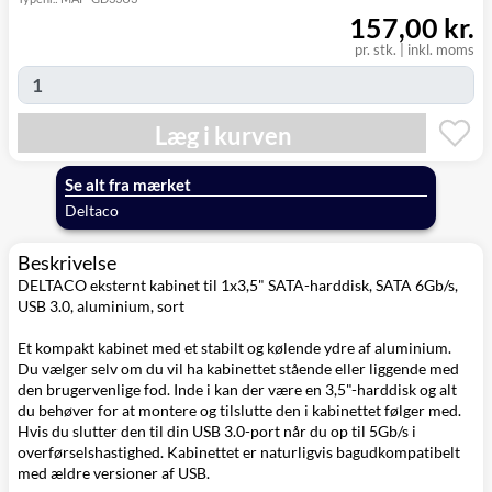
Click&Collect i
157,00 kr.
Svenstrup
0,00 kr.
Onsdag d. 12/8
(9230)
pr. stk.
|
inkl. moms
Læg i kurven
Se alt fra mærket
Deltaco
Beskrivelse
DELTACO eksternt kabinet til 1x3,5" SATA-harddisk, SATA 6Gb/s,
USB 3.0, aluminium, sort
Et kompakt kabinet med et stabilt og kølende ydre af aluminium.
Du vælger selv om du vil ha kabinettet stående eller liggende med
den brugervenlige fod. Inde i kan der være en 3,5"-harddisk og alt
du behøver for at montere og tilslutte den i kabinettet følger med.
Hvis du slutter den til din USB 3.0-port når du op til 5Gb/s i
overførselshastighed. Kabinettet er naturligvis bagudkompatibelt
med ældre versioner af USB.