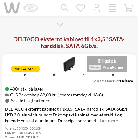
Mangler chatten?
Ret samtykke!
…
DELTACO eksternt kabinet til 1x3,5" SATA-
harddisk, SATA 6Gb/s,
PRISGARANTI
Se alt fra mærket
Deltaco
400+ stk. på lager
GLS Pakkeshop 39,00 kr. (leveres torsdag d. 13/8)
Se alle fragtmetoder
DELTACO eksternt kabinet til 1x3,5" SATA-harddisk, SATA 6Gb/s,
Metode
Pris
Leveres
USB 3.0, aluminium, sort Et kompakt kabinet med et stabilt og
GLS Pakkeshop
39,00 kr.
Torsdag d. 13/8
kølende ydre af aluminium. Du vælger selv om d...
Læs mere…
GLS
49,00 kr.
Torsdag d. 13/8
Hjemmelevering
Varenr.:
7340004680109
EAN nr.:
7340004680109
GLS Erhverv
49,00 kr.
Torsdag d. 13/8
Typenr.:
MAP-GD33U3