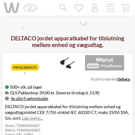
Mangler chatten?
Ret samtykke!
…
DELTACO jordet apparatkabel for tilslutning
mellem enhed og vægudtag,
PRISGARANTI
Se alt fra mærket
Deltaco
500+ stk. på lager
GLS Pakkeshop 39,00 kr. (leveres tirsdag d. 11/8)
Se alle fragtmetoder
DELTACO jordet apparatkabel for tilslutning mellem enhed og
Metode
Pris
Leveres
vægudtag,vinklet CEE 7/7til vinklet IEC 60320 C7, maks 250V/10A,
GLS Pakkeshop
39,00 kr.
Tirsdag d. 11/8
1m, sort.
Læs mere…
GLS
49,00 kr.
Tirsdag d. 11/8
Hjemmelevering
Varenr.:
7340004692607
EAN nr.:
7340004692607
GLS Erhverv
49,00 kr.
Tirsdag d. 11/8
Typenr.:
DEL-109BA