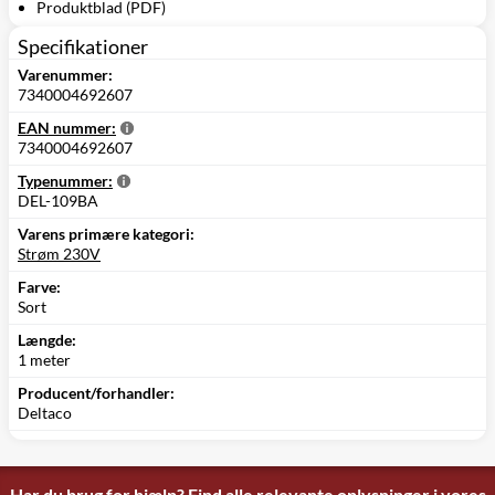
Produktblad (PDF)
Specifikationer
Varenummer:
7340004692607
EAN nummer:
7340004692607
Typenummer:
DEL-109BA
Varens primære kategori:
Strøm 230V
Farve:
Sort
Længde:
1 meter
Producent/forhandler:
Deltaco
Har du brug for hjælp? Find alle relevante oplysninger i vores