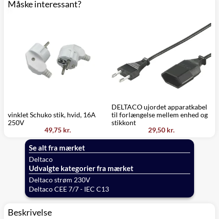
Måske interessant?
DELTACO ujordet apparatkabel
D
vinklet Schuko stik, hvid, 16A
til forlængelse mellem enhed og
v
250V
stikkont
0
49,75 kr.
29,50 kr.
Se alt fra mærket
Deltaco
Udvalgte kategorier fra mærket
Deltaco strøm 230V
Deltaco CEE 7/7 - IEC C13
Beskrivelse