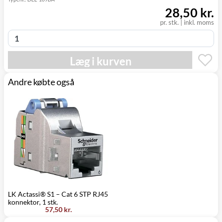
Click&Collect i
28,50 kr.
Svenstrup
0,00 kr.
Mandag d. 10/8
(9230)
pr. stk. | inkl. moms
Læg i kurven
Andre købte også
LK Actassi® S1 – Cat 6 STP RJ45
konnektor, 1 stk.
57,50 kr.