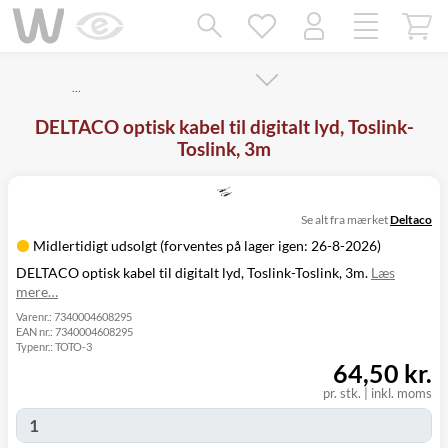
Mangler chatten?
Ret samtykke!
…
DELTACO optisk kabel til digitalt lyd, Toslink-
Toslink, 3m
Se alt fra mærket
Deltaco
Midlertidigt udsolgt (forventes på lager igen: 26-8-2026)
DELTACO optisk kabel til digitalt lyd, Toslink-Toslink, 3m.
Læs
mere…
Varenr.:
7340004608295
EAN nr.:
7340004608295
Typenr.:
TOTO-3
64,50 kr.
pr. stk.
|
inkl. moms