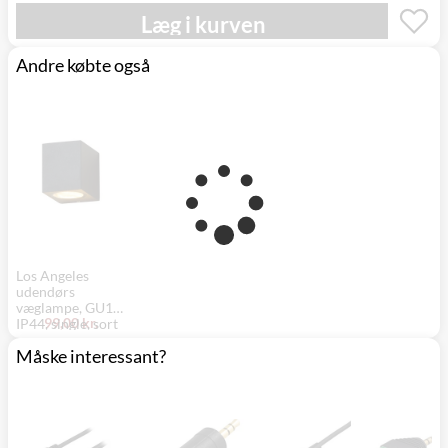
Læg i kurven
Andre købte også
Los Angeles
udendørs
væglampe, GU10,
99,00 kr.
IP44, single, sort
Måske interessant?