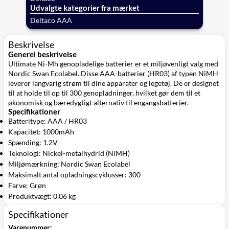
Udvalgte kategorier fra mærket
Deltaco AAA
Beskrivelse
Generel beskrivelse
Ultimate Ni-Mh genopladelige batterier er et miljøvenligt valg med
Nordic Swan Ecolabel. Disse AAA-batterier (HR03) af typen NiMH
leverer langvarig strøm til dine apparater og legetøj. De er designet
til at holde til op til 300 genopladninger, hvilket gør dem til et
økonomisk og bæredygtigt alternativ til engangsbatterier.
Specifikationer
Batteritype: AAA / HR03
Kapacitet: 1000mAh
Spænding: 1.2V
Teknologi: Nickel-metalhydrid (NiMH)
Miljømærkning: Nordic Swan Ecolabel
Maksimalt antal opladningscyklusser: 300
Farve: Grøn
Produktvægt: 0.06 kg
Specifikationer
Varenummer: