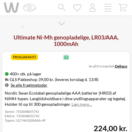
Mangler chatten?
Ret samtykke!
…
Ultimate Ni-Mh genopladelige, LR03/AAA,
1000mAh
PRISGARANTI
Se alt fra mærket
Deltaco
400+ stk. på lager
GLS Pakkeshop 39,00 kr. (leveres torsdag d. 13/8)
Se alle fragtmetoder
Nordic Swan Ecolabel genopladelige AAA batterier (HR03) af
Metode
Pris
Leveres
NiMH-typen. Langtidsholdbare i dine yndlingsapparater og legetøj.
GLS Pakkeshop
39,00 kr.
Torsdag d. 13/8
Holder til op til 300 genopladninger.
Læs mere…
GLS
49,00 kr.
Torsdag d. 13/8
Hjemmelevering
Varenr.:
7333048055743
EAN nr.:
7333048055743
GLS Erhverv
49,00 kr.
Torsdag d. 13/8
Typenr.:
ULT-NH1000AAA-4P
Click&Collect i
224,00 kr.
Svenstrup
0,00 kr.
Onsdag d. 12/8