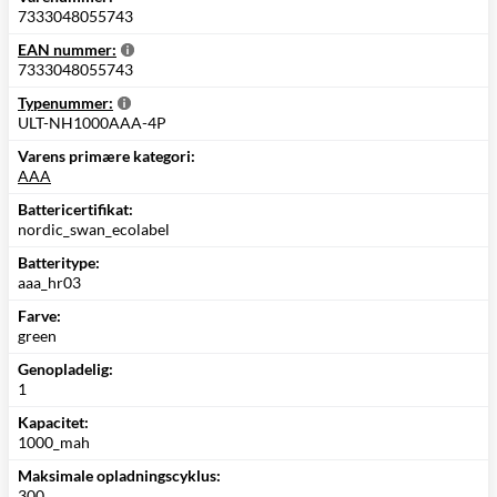
7333048055743
EAN nummer:
7333048055743
Typenummer:
ULT-NH1000AAA-4P
Varens primære kategori:
AAA
Battericertifikat:
nordic_swan_ecolabel
Batteritype:
aaa_hr03
Farve:
green
Genopladelig:
1
Kapacitet:
1000_mah
Maksimale opladningscyklus:
300