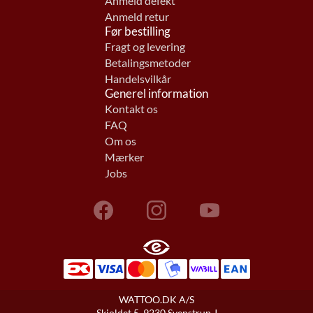
Anmeld defekt
Anmeld retur
Før bestilling
Fragt og levering
Betalingsmetoder
Handelsvilkår
Generel information
Kontakt os
FAQ
Om os
Mærker
Jobs
WATTOO.DK A/S
Skjoldet 5, 9230 Svenstrup J