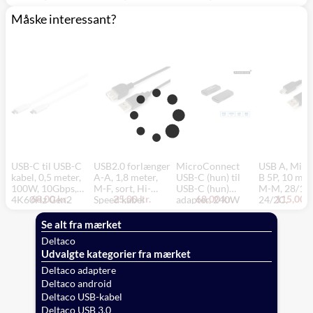
Måske interessant?
USB-C til USB-C
USB2.0 forlænger
MicroConnect
USB A, Mini
kabel, 0,5 meter,
A-A, 1,8 meter,
USB-C (hun) til
B 5P, 10 met
100W, 10Gbps,
M-F, sort, Hi-
USB-C (hun)
M-M, 28/1P,
68,00 kr.
25,00 kr.
68,00 kr.
115,00 k
4K60Hz Gen2
Speed kabel
adapter, 240W
24/2C,
48X0.12AL
OD 4.2 mm, 
Se alt fra mærket
Deltaco
Udvalgte kategorier fra mærket
Deltaco adaptere
Deltaco android
Deltaco USB-kabel
Deltaco USB 3.0