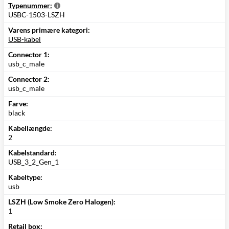
Typenummer:
USBC-1503-LSZH
Varens primære kategori:
USB-kabel
Connector 1:
usb_c_male
Connector 2:
usb_c_male
Farve:
black
Kabellængde:
2
Kabelstandard:
USB_3_2_Gen_1
Kabeltype:
usb
LSZH (Low Smoke Zero Halogen):
1
Retail box: