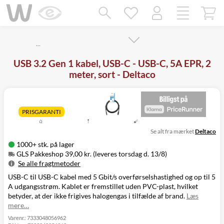
Mangler chatten?
Ret samtykke!
…
USB 3.2 Gen 1 kabel, USB-C - USB-C, 5A EPR, 2
meter, sort - Deltaco
PRISGARANTI
Se alt fra mærket
Deltaco
1000+ stk. på lager
GLS Pakkeshop 39,00 kr. (leveres torsdag d. 13/8)
Se alle fragtmetoder
USB-C til USB-C kabel med 5 Gbit/s overførselshastighed og op til 5
Metode
Pris
Leveres
A udgangsstrøm. Kablet er fremstillet uden PVC-plast, hvilket
GLS Pakkeshop
39,00 kr.
Torsdag d. 13/8
betyder, at der ikke frigives halogengas i tilfælde af brand.
Læs
GLS
49,00 kr.
Torsdag d. 13/8
mere…
Hjemmelevering
GLS Erhverv
49,00 kr.
Torsdag d. 13/8
Varenr.:
7333048056962