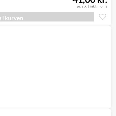
pr. stk.
|
inkl. moms
 i kurven