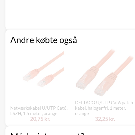
Andre købte også
DELTACO U/UTP Cat6 patch
Netværkskabel U/UTP Cat6,
kabel, halogenfri, 1 meter,
LSZH, 1.5 meter, orange
orange
20,75 kr.
32,25 kr.