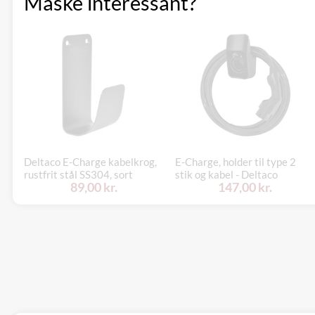
Måske interessant?
Deltaco E-Charge kabelkrog,
E-Charge, holder til type 2
rustfrit stål SS304, sort
stik og kabel - Deltaco
89,00 kr.
147,00 kr.