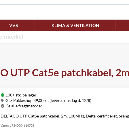
VVS
KLIMA & VENTILATION
 UTP Cat5e patchkabel, 2m
100+ stk. på lager
GLS Pakkeshop 39,00 kr. (leveres onsdag d. 12/8)
Se alle fragtmetoder
Metode
Pris
Leveres
DELTACO UTP Cat5e patchkabel, 2m, 100MHz, Delta-certificeret, orange
GLS Pakkeshop
39,00 kr.
Onsdag d. 12/8
Varenr.:
GLS
7340004614708
49,00 kr.
Onsdag d. 12/8