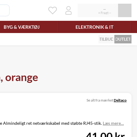
BYG & VÆRKTØJ
ELEKTRONIK & IT
TILBUD
OUTLET
, orange
Se alt fra mærket
Deltaco
 Almindeligt ret netværkskabel med støbte RJ45-stik.
Læs mere…
41,00 kr.