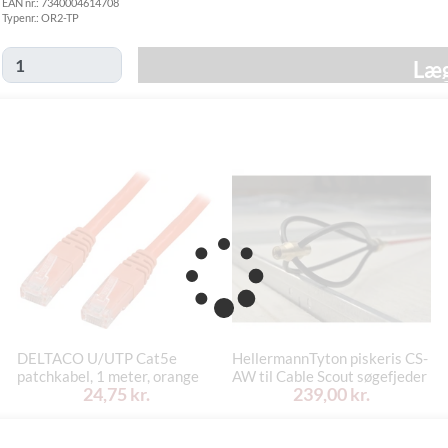
EAN nr.:
7340004614708
Hjemmelevering
Typenr.:
OR2-TP
GLS Erhverv
49,00 kr.
Onsdag d. 12/8
Click&Collect i
Læg
Svenstrup
0,00 kr.
Tirsdag d. 11/8
(9230)
DELTACO U/UTP Cat5e
HellermannTyton piskeris CS-
patchkabel, 1 meter, orange
AW til Cable Scout søgefjeder
24,75 kr.
239,00 kr.