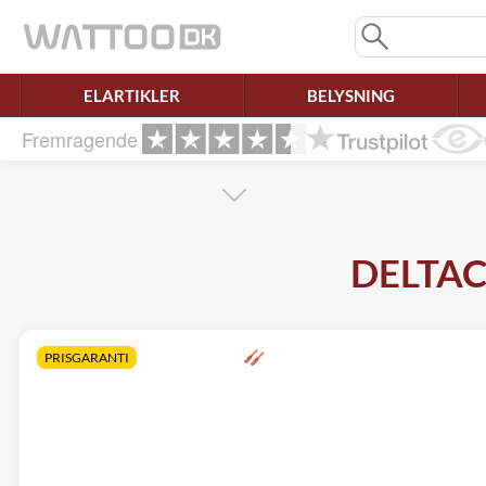
Mangler chatten?
Ret samtykke!
ELARTIKLER
BELYSNING
Fremragende
DELTACO
PRISGARANTI