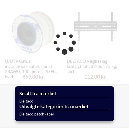
U/UTP Cat6a
DELTACO vægbeslag,
installationskabel, slankt
kraftigt, tilt, 37-86", 75 kg,
28AWG, 100 meter, LSZH,
sort
659,00 kr.
112,00 kr.
hvid
Se alt fra mærket
Deltaco
Udvalgte kategorier fra mærket
Deltaco patchkabel