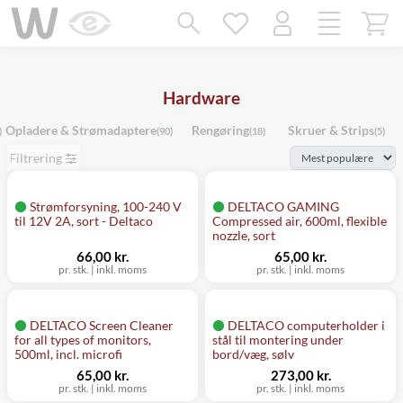
Mangler chatten?
Ret samtykke!
Hardware
Opladere & Strømadaptere
Rengøring
Skruer & Strips
)
(90)
(18)
(5)
Filtrering
Strømforsyning, 100-240 V
DELTACO GAMING
til 12V 2A, sort - Deltaco
Compressed air, 600ml, flexible
nozzle, sort
66,00 kr.
65,00 kr.
pr. stk.
|
inkl. moms
pr. stk.
|
inkl. moms
DELTACO Screen Cleaner
DELTACO computerholder i
for all types of monitors,
stål til montering under
500ml, incl. microfi
bord/væg, sølv
65,00 kr.
273,00 kr.
pr. stk.
|
inkl. moms
pr. stk.
|
inkl. moms