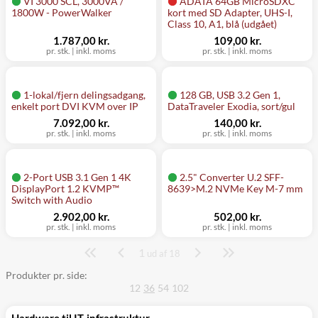
VI 3000 SCL, 3000VA /
ADATA 64GB MicroSDXC
1800W - PowerWalker
kort med SD Adapter, UHS-I,
Class 10, A1, blå (udgået)
1.787,00 kr.
109,00 kr.
pr. stk.
|
inkl. moms
pr. stk.
|
inkl. moms
1-lokal/fjern delingsadgang,
128 GB, USB 3.2 Gen 1,
enkelt port DVI KVM over IP
DataTraveler Exodia, sort/gul
7.092,00 kr.
140,00 kr.
pr. stk.
|
inkl. moms
pr. stk.
|
inkl. moms
2-Port USB 3.1 Gen 1 4K
2.5" Converter U.2 SFF-
DisplayPort 1.2 KVMP™
8639>M.2 NVMe Key M-7 mm
Switch with Audio
2.902,00 kr.
502,00 kr.
pr. stk.
|
inkl. moms
pr. stk.
|
inkl. moms
1
Side
ud af 18
Produkter pr. side:
12
36
54
102