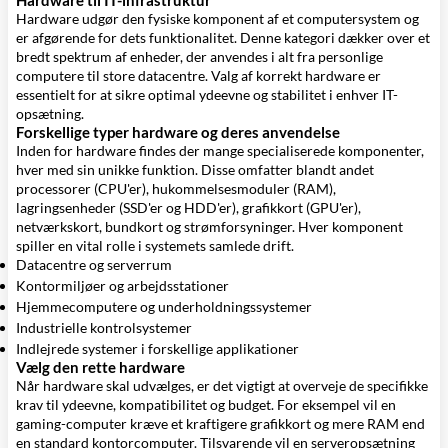
Hardware til IT-infrastruktur
Hardware udgør den fysiske komponent af et computersystem og
er afgørende for dets funktionalitet. Denne kategori dækker over et
bredt spektrum af enheder, der anvendes i alt fra personlige
computere til store datacentre. Valg af korrekt hardware er
essentielt for at sikre optimal ydeevne og stabilitet i enhver IT-
opsætning.
Forskellige typer hardware og deres anvendelse
Inden for hardware findes der mange specialiserede komponenter,
hver med sin unikke funktion. Disse omfatter blandt andet
processorer (CPU'er), hukommelsesmoduler (RAM),
lagringsenheder (SSD'er og HDD'er), grafikkort (GPU'er),
netværkskort, bundkort og strømforsyninger. Hver komponent
spiller en vital rolle i systemets samlede drift.
Datacentre og serverrum
Kontormiljøer og arbejdsstationer
Hjemmecomputere og underholdningssystemer
Industrielle kontrolsystemer
Indlejrede systemer i forskellige applikationer
Vælg den rette hardware
Når hardware skal udvælges, er det vigtigt at overveje de specifikke
krav til ydeevne, kompatibilitet og budget. For eksempel vil en
gaming-computer kræve et kraftigere grafikkort og mere RAM end
en standard kontorcomputer. Tilsvarende vil en serveropsætning