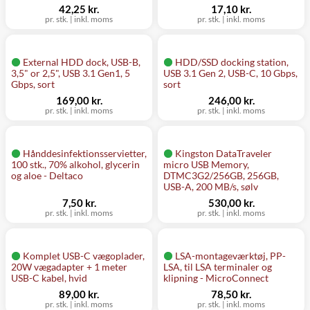
42,25 kr.
17,10 kr.
pr. stk.
|
inkl. moms
pr. stk.
|
inkl. moms
External HDD dock, USB-B,
HDD/SSD docking station,
3,5" or 2,5", USB 3.1 Gen1, 5
USB 3.1 Gen 2, USB-C, 10 Gbps,
Gbps, sort
sort
169,00 kr.
246,00 kr.
pr. stk.
|
inkl. moms
pr. stk.
|
inkl. moms
Hånddesinfektionsservietter,
Kingston DataTraveler
100 stk., 70% alkohol, glycerin
micro USB Memory,
og aloe - Deltaco
DTMC3G2/256GB, 256GB,
USB-A, 200 MB/s, sølv
7,50 kr.
530,00 kr.
pr. stk.
|
inkl. moms
pr. stk.
|
inkl. moms
Komplet USB-C vægoplader,
LSA-montageværktøj, PP-
20W vægadapter + 1 meter
LSA, til LSA terminaler og
USB-C kabel, hvid
klipning - MicroConnect
89,00 kr.
78,50 kr.
pr. stk.
|
inkl. moms
pr. stk.
|
inkl. moms