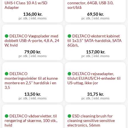
UHS-I Class 10 A1 w/SD
connector, 64GB, USB 3.0,
Adapter
sort/blå
136,00 kr.
69,50 kr.
pr. stk.
|
inkl. moms
pr. stk.
|
inkl. moms
DELTACO Vægoplader med
DELTACO eksternt kabinet
dobbelt USB-A-porte, 4,8 A, 24
til 1x3,5" SATA-harddisk, SATA
W, hvid
6Gb/s,
79,00 kr.
157,00 kr.
pr. stk.
|
inkl. moms
pr. stk.
|
inkl. moms
DELTACO
DELTACO rejseadapter,
monteringsvinkler til at kunne
tilslut EU/AUS/CH-enheder til
montere en 2,5" harddisk i en
US-uttag, ikke-jor
3,5
13,50 kr.
31,75 kr.
pr. stk.
|
inkl. moms
pr. stk.
|
inkl. moms
DELTACO vådservietter, til
ESD cleaning brush for
rengøring af skærme, 100 stk.,
cleaning sensitive sensitive
hvid
electronics, 56mm