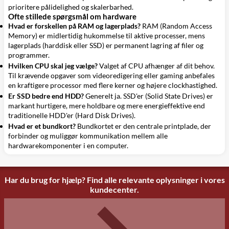
prioritere pålidelighed og skalerbarhed.
Ofte stillede spørgsmål om hardware
Hvad er forskellen på RAM og lagerplads?
RAM (Random Access
Memory) er midlertidig hukommelse til aktive processer, mens
lagerplads (harddisk eller SSD) er permanent lagring af filer og
programmer.
Hvilken CPU skal jeg vælge?
Valget af CPU afhænger af dit behov.
Til krævende opgaver som videoredigering eller gaming anbefales
en kraftigere processor med flere kerner og højere clockhastighed.
Er SSD bedre end HDD?
Generelt ja. SSD'er (Solid State Drives) er
markant hurtigere, mere holdbare og mere energieffektive end
traditionelle HDD'er (Hard Disk Drives).
Hvad er et bundkort?
Bundkortet er den centrale printplade, der
forbinder og muliggør kommunikation mellem alle
hardwarekomponenter i en computer.
Har du brug for hjælp? Find alle relevante oplysninger i vores
kundecenter.