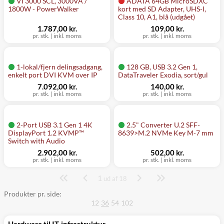
VI 3000 SCL, 3000VA /
ADATA 64GB MicroSDXC
1800W - PowerWalker
kort med SD Adapter, UHS-I,
Class 10, A1, blå (udgået)
1.787,00 kr.
109,00 kr.
pr. stk.
|
inkl. moms
pr. stk.
|
inkl. moms
1-lokal/fjern delingsadgang,
128 GB, USB 3.2 Gen 1,
enkelt port DVI KVM over IP
DataTraveler Exodia, sort/gul
7.092,00 kr.
140,00 kr.
pr. stk.
|
inkl. moms
pr. stk.
|
inkl. moms
2-Port USB 3.1 Gen 1 4K
2.5" Converter U.2 SFF-
DisplayPort 1.2 KVMP™
8639>M.2 NVMe Key M-7 mm
Switch with Audio
2.902,00 kr.
502,00 kr.
pr. stk.
|
inkl. moms
pr. stk.
|
inkl. moms
1
Side
ud af 18
Produkter pr. side:
12
36
54
102