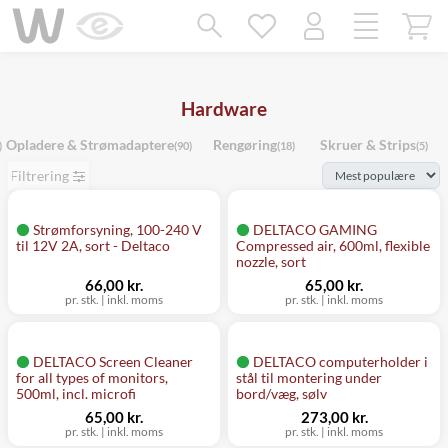
Mangler chatten?
Ret samtykke!
Hardware
Opladere & Strømadaptere
Rengøring
Skruer & Strips
)
(90)
(18)
(5)
Filtrering
Strømforsyning, 100-240 V
DELTACO GAMING
til 12V 2A, sort - Deltaco
Compressed air, 600ml, flexible
nozzle, sort
66,00 kr.
65,00 kr.
pr. stk.
|
inkl. moms
pr. stk.
|
inkl. moms
DELTACO Screen Cleaner
DELTACO computerholder i
for all types of monitors,
stål til montering under
500ml, incl. microfi
bord/væg, sølv
65,00 kr.
273,00 kr.
pr. stk.
|
inkl. moms
pr. stk.
|
inkl. moms