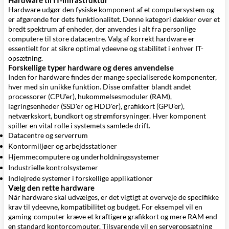
Hardware til IT-infrastruktur
Hardware udgør den fysiske komponent af et computersystem og
er afgørende for dets funktionalitet. Denne kategori dækker over et
bredt spektrum af enheder, der anvendes i alt fra personlige
computere til store datacentre. Valg af korrekt hardware er
essentielt for at sikre optimal ydeevne og stabilitet i enhver IT-
opsætning.
Forskellige typer hardware og deres anvendelse
Inden for hardware findes der mange specialiserede komponenter,
hver med sin unikke funktion. Disse omfatter blandt andet
processorer (CPU'er), hukommelsesmoduler (RAM),
lagringsenheder (SSD'er og HDD'er), grafikkort (GPU'er),
netværkskort, bundkort og strømforsyninger. Hver komponent
spiller en vital rolle i systemets samlede drift.
Datacentre og serverrum
Kontormiljøer og arbejdsstationer
Hjemmecomputere og underholdningssystemer
Industrielle kontrolsystemer
Indlejrede systemer i forskellige applikationer
Vælg den rette hardware
Når hardware skal udvælges, er det vigtigt at overveje de specifikke
krav til ydeevne, kompatibilitet og budget. For eksempel vil en
gaming-computer kræve et kraftigere grafikkort og mere RAM end
en standard kontorcomputer. Tilsvarende vil en serveropsætning