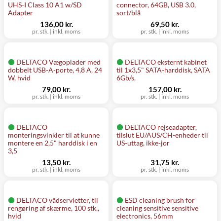
UHS-I Class 10 A1 w/SD
connector, 64GB, USB 3.0,
Adapter
sort/blå
136,00 kr.
69,50 kr.
pr. stk.
|
inkl. moms
pr. stk.
|
inkl. moms
DELTACO Vægoplader med
DELTACO eksternt kabinet
dobbelt USB-A-porte, 4,8 A, 24
til 1x3,5" SATA-harddisk, SATA
W, hvid
6Gb/s,
79,00 kr.
157,00 kr.
pr. stk.
|
inkl. moms
pr. stk.
|
inkl. moms
DELTACO
DELTACO rejseadapter,
monteringsvinkler til at kunne
tilslut EU/AUS/CH-enheder til
montere en 2,5" harddisk i en
US-uttag, ikke-jor
3,5
13,50 kr.
31,75 kr.
pr. stk.
|
inkl. moms
pr. stk.
|
inkl. moms
DELTACO vådservietter, til
ESD cleaning brush for
rengøring af skærme, 100 stk.,
cleaning sensitive sensitive
hvid
electronics, 56mm