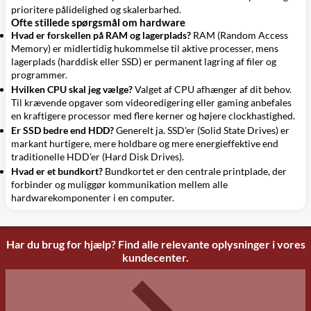
prioritere pålidelighed og skalerbarhed.
Ofte stillede spørgsmål om hardware
Hvad er forskellen på RAM og lagerplads?
RAM (Random Access
Memory) er midlertidig hukommelse til aktive processer, mens
lagerplads (harddisk eller SSD) er permanent lagring af filer og
programmer.
Hvilken CPU skal jeg vælge?
Valget af CPU afhænger af dit behov.
Til krævende opgaver som videoredigering eller gaming anbefales
en kraftigere processor med flere kerner og højere clockhastighed.
Er SSD bedre end HDD?
Generelt ja. SSD'er (Solid State Drives) er
markant hurtigere, mere holdbare og mere energieffektive end
traditionelle HDD'er (Hard Disk Drives).
Hvad er et bundkort?
Bundkortet er den centrale printplade, der
forbinder og muliggør kommunikation mellem alle
hardwarekomponenter i en computer.
Har du brug for hjælp? Find alle relevante oplysninger i vores
kundecenter.