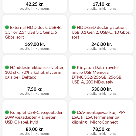
42,25 kr.
17,10 kr.
pr. stk.
|
inkl. moms
pr. stk.
|
inkl. moms
External HDD dock, USB-B,
HDD/SSD docking station,
3,5" or 2,5", USB 3.1 Gen1, 5
USB 3.1 Gen 2, USB-C, 10 Gbps,
Gbps, sort
sort
169,00 kr.
246,00 kr.
pr. stk.
|
inkl. moms
pr. stk.
|
inkl. moms
Hånddesinfektionsservietter,
Kingston DataTraveler
100 stk., 70% alkohol, glycerin
micro USB Memory,
og aloe - Deltaco
DTMC3G2/256GB, 256GB,
USB-A, 200 MB/s, sølv
7,50 kr.
530,00 kr.
pr. stk.
|
inkl. moms
pr. stk.
|
inkl. moms
Komplet USB-C vægoplader,
LSA-montageværktøj, PP-
20W vægadapter + 1 meter
LSA, til LSA terminaler og
USB-C kabel, hvid
klipning - MicroConnect
89,00 kr.
78,50 kr.
pr. stk.
|
inkl. moms
pr. stk.
|
inkl. moms