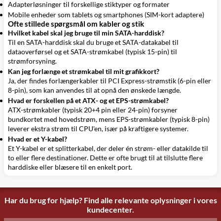
Adapterløsninger til forskellige stiktyper og formater
Mobile enheder som tablets og smartphones (SIM-kort adaptere)
Ofte stillede spørgsmål om kabler og stik
Hvilket kabel skal jeg bruge til min SATA-harddisk?
Til en SATA-harddisk skal du bruge et SATA-datakabel til
dataoverførsel og et SATA-strømkabel (typisk 15-pin) til
strømforsyning.
Kan jeg forlænge et strømkabel til mit grafikkort?
Ja, der findes forlængerkabler til PCI Express-strømstik (6-pin eller
8-pin), som kan anvendes til at opnå den ønskede længde.
Hvad er forskellen på et ATX- og et EPS-strømkabel?
ATX-strømkabler (typisk 20+4 pin eller 24-pin) forsyner
bundkortet med hovedstrøm, mens EPS-strømkabler (typisk 8-pin)
leverer ekstra strøm til CPU'en, især på kraftigere systemer.
Hvad er et Y-kabel?
Et Y-kabel er et splitterkabel, der deler én strøm- eller datakilde til
to eller flere destinationer. Dette er ofte brugt til at tilslutte flere
harddiske eller blæsere til en enkelt port.
Har du brug for hjælp? Find alle relevante oplysninger i vores
kundecenter.