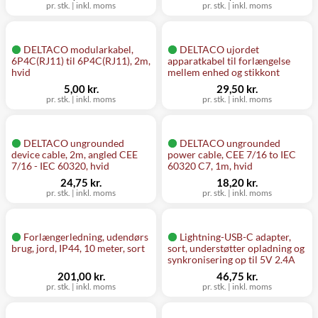
pr. stk.
|
inkl. moms
pr. stk.
|
inkl. moms
DELTACO modularkabel,
DELTACO ujordet
6P4C(RJ11) til 6P4C(RJ11), 2m,
apparatkabel til forlængelse
hvid
mellem enhed og stikkont
5,00 kr.
29,50 kr.
pr. stk.
|
inkl. moms
pr. stk.
|
inkl. moms
DELTACO ungrounded
DELTACO ungrounded
device cable, 2m, angled CEE
power cable, CEE 7/16 to IEC
7/16 - IEC 60320, hvid
60320 C7, 1m, hvid
24,75 kr.
18,20 kr.
pr. stk.
|
inkl. moms
pr. stk.
|
inkl. moms
Forlængerledning, udendørs
Lightning-USB-C adapter,
brug, jord, IP44, 10 meter, sort
sort, understøtter opladning og
synkronisering op til 5V 2.4A
201,00 kr.
46,75 kr.
pr. stk.
|
inkl. moms
pr. stk.
|
inkl. moms