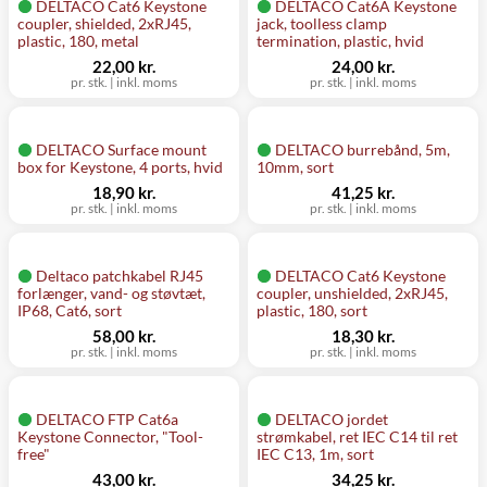
DELTACO Cat6 Keystone
DELTACO Cat6A Keystone
coupler, shielded, 2xRJ45,
jack, toolless clamp
plastic, 180, metal
termination, plastic, hvid
22,00 kr.
24,00 kr.
pr. stk.
|
inkl. moms
pr. stk.
|
inkl. moms
DELTACO Surface mount
DELTACO burrebånd, 5m,
box for Keystone, 4 ports, hvid
10mm, sort
18,90 kr.
41,25 kr.
pr. stk.
|
inkl. moms
pr. stk.
|
inkl. moms
Deltaco patchkabel RJ45
DELTACO Cat6 Keystone
forlænger, vand- og støvtæt,
coupler, unshielded, 2xRJ45,
IP68, Cat6, sort
plastic, 180, sort
58,00 kr.
18,30 kr.
pr. stk.
|
inkl. moms
pr. stk.
|
inkl. moms
DELTACO FTP Cat6a
DELTACO jordet
Keystone Connector, "Tool-
strømkabel, ret IEC C14 til ret
free"
IEC C13, 1m, sort
43,00 kr.
34,25 kr.