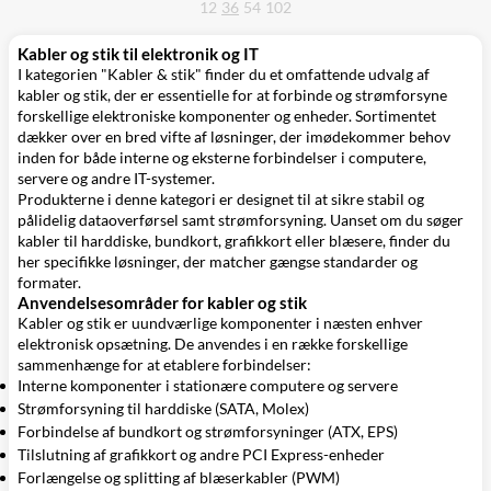
12
36
54
102
Kabler og stik til elektronik og IT
I kategorien "Kabler & stik" finder du et omfattende udvalg af
kabler og stik, der er essentielle for at forbinde og strømforsyne
forskellige elektroniske komponenter og enheder. Sortimentet
dækker over en bred vifte af løsninger, der imødekommer behov
inden for både interne og eksterne forbindelser i computere,
servere og andre IT-systemer.
Produkterne i denne kategori er designet til at sikre stabil og
pålidelig dataoverførsel samt strømforsyning. Uanset om du søger
kabler til harddiske, bundkort, grafikkort eller blæsere, finder du
her specifikke løsninger, der matcher gængse standarder og
formater.
Anvendelsesområder for kabler og stik
Kabler og stik er uundværlige komponenter i næsten enhver
elektronisk opsætning. De anvendes i en række forskellige
sammenhænge for at etablere forbindelser:
Interne komponenter i stationære computere og servere
Strømforsyning til harddiske (SATA, Molex)
Forbindelse af bundkort og strømforsyninger (ATX, EPS)
Tilslutning af grafikkort og andre PCI Express-enheder
Forlængelse og splitting af blæserkabler (PWM)