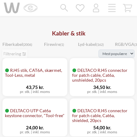
Mangler chatten?
Ret samtykke!
Kabler & stik
Fiberkabel
Firewire
Lyd-kabel
RGB/VGA
(2006)
(1)
(162)
(3
Filtrering
RJ45 stik, CAT6A, skærmet,
DELTACO RJ45 connector
Tool-Less, metal
for patch cable, Cat6a,
unshielded, 20pcs
43,75 kr.
34,50 kr.
pr. stk.
|
inkl. moms
pr. stk.
|
inkl. moms
DELTACO UTP Cat6a
DELTACO RJ45 connector
keystone connector, "Tool-free"
for patch cable, Cat6a,
shielded, 20pcs
24,00 kr.
54,00 kr.
pr. stk.
|
inkl. moms
pr. stk.
|
inkl. moms