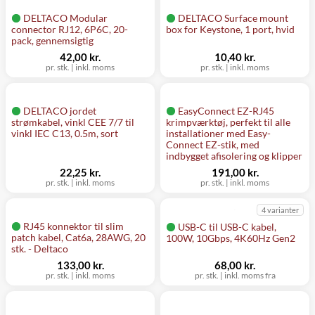
DELTACO Modular
DELTACO Surface mount
connector RJ12, 6P6C, 20-
box for Keystone, 1 port, hvid
pack, gennemsigtig
42,00 kr.
10,40 kr.
pr. stk.
|
inkl. moms
pr. stk.
|
inkl. moms
DELTACO jordet
EasyConnect EZ-RJ45
strømkabel, vinkl CEE 7/7 til
krimpværktøj, perfekt til alle
vinkl IEC C13, 0.5m, sort
installationer med Easy-
Connect EZ-stik, med
indbygget afisolering og klipper
22,25 kr.
191,00 kr.
pr. stk.
|
inkl. moms
pr. stk.
|
inkl. moms
4 varianter
RJ45 konnektor til slim
USB-C til USB-C kabel,
patch kabel, Cat6a, 28AWG, 20
100W, 10Gbps, 4K60Hz Gen2
stk. - Deltaco
133,00 kr.
68,00 kr.
pr. stk.
|
inkl. moms
pr. stk.
|
inkl. moms fra