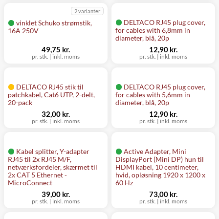
2 varianter
DELTACO RJ45 plug cover,
vinklet Schuko strømstik,
for cables with 6,8mm in
16A 250V
diameter, blå, 20p
49,75 kr.
12,90 kr.
pr. stk.
|
inkl. moms
pr. stk.
|
inkl. moms
DELTACO RJ45 stik til
DELTACO RJ45 plug cover,
patchkabel, Cat6 UTP, 2-delt,
for cables with 5,6mm in
20-pack
diameter, blå, 20p
32,00 kr.
12,90 kr.
pr. stk.
|
inkl. moms
pr. stk.
|
inkl. moms
Kabel splitter, Y-adapter
Active Adapter, Mini
RJ45 til 2x RJ45 M/F,
DisplayPort (Mini DP) hun til
netværksfordeler, skærmet til
HDMI kabel, 10 centimeter,
2x CAT 5 Ethernet -
hvid, opløsning 1920 x 1200 x
MicroConnect
60 Hz
39,00 kr.
73,00 kr.
pr. stk.
|
inkl. moms
pr. stk.
|
inkl. moms