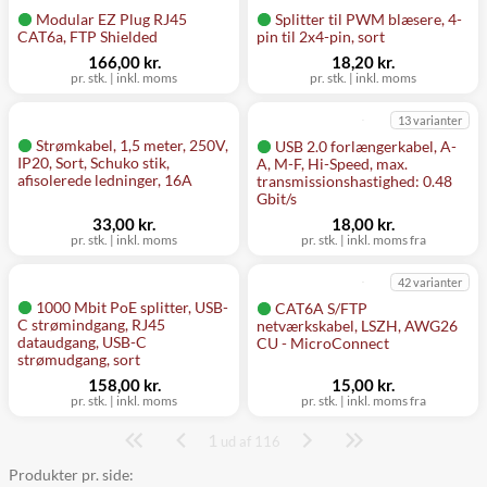
Modular EZ Plug RJ45
Splitter til PWM blæsere, 4-
CAT6a, FTP Shielded
pin til 2x4-pin, sort
166,00 kr.
18,20 kr.
pr. stk.
|
inkl. moms
pr. stk.
|
inkl. moms
13 varianter
Strømkabel, 1,5 meter, 250V,
USB 2.0 forlængerkabel, A-
IP20, Sort, Schuko stik,
A, M-F, Hi-Speed, max.
afisolerede ledninger, 16A
transmissionshastighed: 0.48
Gbit/s
33,00 kr.
18,00 kr.
pr. stk.
|
inkl. moms
pr. stk.
|
inkl. moms fra
42 varianter
1000 Mbit PoE splitter, USB-
CAT6A S/FTP
C strømindgang, RJ45
netværkskabel, LSZH, AWG26
dataudgang, USB-C
CU - MicroConnect
strømudgang, sort
158,00 kr.
15,00 kr.
pr. stk.
|
inkl. moms
pr. stk.
|
inkl. moms fra
1
Side
ud af 116
Produkter pr. side: