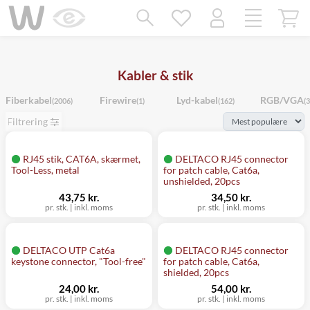
Mangler chatten?
Ret samtykke!
Kabler & stik
Fiberkabel
Firewire
Lyd-kabel
RGB/VGA
(2006)
(1)
(162)
(3
Filtrering
RJ45 stik, CAT6A, skærmet,
DELTACO RJ45 connector
Tool-Less, metal
for patch cable, Cat6a,
unshielded, 20pcs
43,75 kr.
34,50 kr.
pr. stk.
|
inkl. moms
pr. stk.
|
inkl. moms
DELTACO UTP Cat6a
DELTACO RJ45 connector
keystone connector, "Tool-free"
for patch cable, Cat6a,
shielded, 20pcs
24,00 kr.
54,00 kr.
pr. stk.
|
inkl. moms
pr. stk.
|
inkl. moms