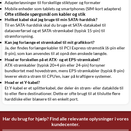
Adapterløsninger til forskellige stiktyper og formater
Mobile enheder som tablets og smartphones (SIM-kort adaptere)
Ofte stillede spørgsmål om kabler og stik
Hvilket kabel skal jeg bruge til min SATA-harddisk?
Til en SATA-harddisk skal du bruge et SATA-datakabel til
dataoverførsel og et SATA-strømkabel (typisk 15-pin) til
strømforsyning.
Kan jeg forlænge et strømkabel til mit grafikkort?
Ja, der findes forlængerkabler til PCI Express-strømstik (6-pin eller
8-pin), som kan anvendes til at opnå den ønskede længde.
Hvad er forskellen på et ATX- og et EPS-strømkabel?
ATX-strømkabler (typisk 20+4 pin eller 24-pin) forsyner
bundkortet med hovedstrøm, mens EPS-strømkabler (typisk 8-pin)
leverer ekstra strøm til CPU'en, især på kraftigere systemer.
Hvad er et Y-kabel?
Et Y-kabel er et splitterkabel, der deler én strøm- eller datakilde til
to eller flere destinationer. Dette er ofte brugt til at tilslutte flere
harddiske eller blæsere til en enkelt port.
Har du brug for hjælp? Find alle relevante oplysninger i vores
kundecenter.