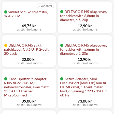
2 varianter
DELTACO RJ45 plug cover,
vinklet Schuko strømstik,
for cables with 6,8mm in
16A 250V
diameter, blå, 20p
49,75 kr.
12,90 kr.
pr. stk.
|
inkl. moms
pr. stk.
|
inkl. moms
DELTACO RJ45 stik til
DELTACO RJ45 plug cover,
patchkabel, Cat6 UTP, 2-delt,
for cables with 5,6mm in
20-pack
diameter, blå, 20p
32,00 kr.
12,90 kr.
pr. stk.
|
inkl. moms
pr. stk.
|
inkl. moms
Kabel splitter, Y-adapter
Active Adapter, Mini
RJ45 til 2x RJ45 M/F,
DisplayPort (Mini DP) hun til
netværksfordeler, skærmet til
HDMI kabel, 10 centimeter,
2x CAT 5 Ethernet -
hvid, opløsning 1920 x 1200 x
MicroConnect
60 Hz
39,00 kr.
73,00 kr.
pr. stk.
|
inkl. moms
pr. stk.
|
inkl. moms