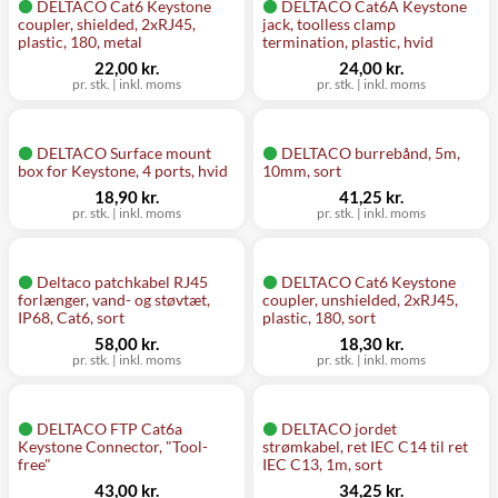
DELTACO Cat6 Keystone
DELTACO Cat6A Keystone
coupler, shielded, 2xRJ45,
jack, toolless clamp
plastic, 180, metal
termination, plastic, hvid
22,00 kr.
24,00 kr.
pr. stk.
|
inkl. moms
pr. stk.
|
inkl. moms
DELTACO Surface mount
DELTACO burrebånd, 5m,
box for Keystone, 4 ports, hvid
10mm, sort
18,90 kr.
41,25 kr.
pr. stk.
|
inkl. moms
pr. stk.
|
inkl. moms
Deltaco patchkabel RJ45
DELTACO Cat6 Keystone
forlænger, vand- og støvtæt,
coupler, unshielded, 2xRJ45,
IP68, Cat6, sort
plastic, 180, sort
58,00 kr.
18,30 kr.
pr. stk.
|
inkl. moms
pr. stk.
|
inkl. moms
DELTACO FTP Cat6a
DELTACO jordet
Keystone Connector, "Tool-
strømkabel, ret IEC C14 til ret
free"
IEC C13, 1m, sort
43,00 kr.
34,25 kr.