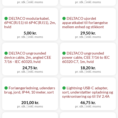
pr. stk.
|
inkl. moms
pr. stk.
|
inkl. moms
DELTACO modularkabel,
DELTACO ujordet
6P4C(RJ11) til 6P4C(RJ11), 2m,
apparatkabel til forlængelse
hvid
mellem enhed og stikkont
5,00 kr.
29,50 kr.
pr. stk.
|
inkl. moms
pr. stk.
|
inkl. moms
DELTACO ungrounded
DELTACO ungrounded
device cable, 2m, angled CEE
power cable, CEE 7/16 to IEC
7/16 - IEC 60320, hvid
60320 C7, 1m, hvid
24,75 kr.
18,20 kr.
pr. stk.
|
inkl. moms
pr. stk.
|
inkl. moms
Forlængerledning, udendørs
Lightning-USB-C adapter,
brug, jord, IP44, 10 meter, sort
sort, understøtter opladning og
synkronisering op til 5V 2.4A
201,00 kr.
46,75 kr.
pr. stk.
|
inkl. moms
pr. stk.
|
inkl. moms