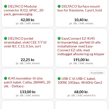
DELTACO Modular
DELTACO Surface mount
connector RJ12, 6P6C, 20-
box for Keystone, 1 port, hvid
pack, gennemsigtig
42,00 kr.
10,40 kr.
pr. stk.
|
inkl. moms
pr. stk.
|
inkl. moms
DELTACO jordet
EasyConnect EZ-RJ45
strømkabel, vinkl CEE 7/7 til
krimpværktøj, perfekt til alle
vinkl IEC C13, 0.5m, sort
installationer med Easy-
Connect EZ-stik, med
indbygget afisolering og klipper
22,25 kr.
191,00 kr.
pr. stk.
|
inkl. moms
pr. stk.
|
inkl. moms
4 varianter
RJ45 konnektor til slim
USB-C til USB-C kabel,
patch kabel, Cat6a, 28AWG, 20
100W, 10Gbps, 4K60Hz Gen2
stk. - Deltaco
133,00 kr.
68,00 kr.
pr. stk.
|
inkl. moms
pr. stk.
|
inkl. moms fra