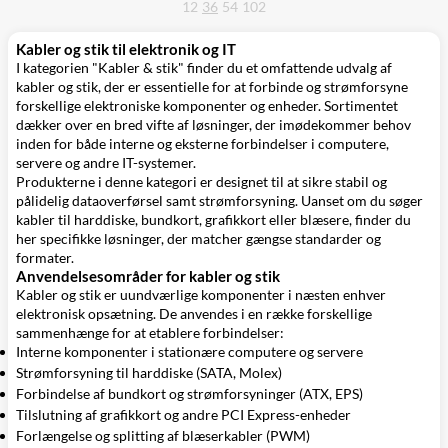
12
36
54
102
Kabler og stik til elektronik og IT
I kategorien "Kabler & stik" finder du et omfattende udvalg af
kabler og stik, der er essentielle for at forbinde og strømforsyne
forskellige elektroniske komponenter og enheder. Sortimentet
dækker over en bred vifte af løsninger, der imødekommer behov
inden for både interne og eksterne forbindelser i computere,
servere og andre IT-systemer.
Produkterne i denne kategori er designet til at sikre stabil og
pålidelig dataoverførsel samt strømforsyning. Uanset om du søger
kabler til harddiske, bundkort, grafikkort eller blæsere, finder du
her specifikke løsninger, der matcher gængse standarder og
formater.
Anvendelsesområder for kabler og stik
Kabler og stik er uundværlige komponenter i næsten enhver
elektronisk opsætning. De anvendes i en række forskellige
sammenhænge for at etablere forbindelser:
Interne komponenter i stationære computere og servere
Strømforsyning til harddiske (SATA, Molex)
Forbindelse af bundkort og strømforsyninger (ATX, EPS)
Tilslutning af grafikkort og andre PCI Express-enheder
Forlængelse og splitting af blæserkabler (PWM)