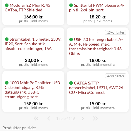
Modular EZ Plug RJ45
Splitter til PWM blæsere, 4-
CAT6a, FTP Shielded
pin til 2x4-pin, sort
166,00 kr.
18,20 kr.
pr. stk.
|
inkl. moms
pr. stk.
|
inkl. moms
13 varianter
Strømkabel, 1,5 meter, 250V,
USB 2.0 forlængerkabel, A-
IP20, Sort, Schuko stik,
A, M-F, Hi-Speed, max.
afisolerede ledninger, 16A
transmissionshastighed: 0.48
Gbit/s
33,00 kr.
18,00 kr.
pr. stk.
|
inkl. moms
pr. stk.
|
inkl. moms fra
42 varianter
1000 Mbit PoE splitter, USB-
CAT6A S/FTP
C strømindgang, RJ45
netværkskabel, LSZH, AWG26
dataudgang, USB-C
CU - MicroConnect
strømudgang, sort
158,00 kr.
15,00 kr.
pr. stk.
|
inkl. moms
pr. stk.
|
inkl. moms fra
1
Side
ud af 116
Produkter pr. side: