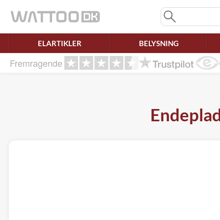
Mangler chatten?
Ret samtykke!
ELARTIKLER
BELYSNING
Fremragende
Endepla