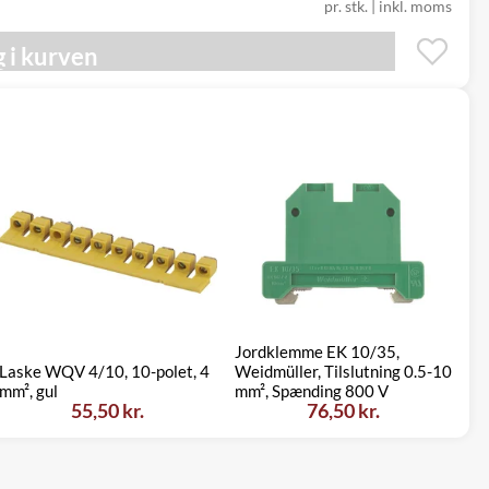
pr. stk. | inkl. moms
 i kurven
Jordklemme EK 10/35,
DI
Laske WQV 4/10, 10-polet, 4
Weidmüller, Tilslutning 0.5-10
ga
mm², gul
mm², Spænding 800 V
5,
55,50 kr.
76,50 kr.