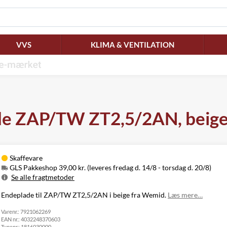
VVS
KLIMA & VENTILATION
de ZAP/TW ZT2,5/2AN, beige
Skaffevare
GLS Pakkeshop 39,00 kr. (leveres fredag d. 14/8 - torsdag d. 20/8)
Se alle fragtmetoder
Metode
Pris
Leveres
Endeplade til ZAP/TW ZT2,5/2AN i beige fra Wemid.
Læs mere…
Fredag d. 14/8
Varenr.:
GLS Pakkeshop
7921062269
39,00 kr.
-
EAN nr.:
4032248370603
torsdag d. 20/8
Typenr.:
1816030000