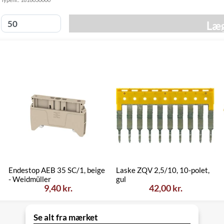
Fredag d. 14/8
GLS
49,00 kr.
-
Hjemmelevering
Læg
torsdag d. 20/8
Fredag d. 14/8
GLS Erhverv
49,00 kr.
-
torsdag d. 20/8
Click&Collect i
Torsdag d. 13/8
Svenstrup
0,00 kr.
-
(9230)
onsdag d. 19/8
Endestop AEB 35 SC/1, beige
Laske ZQV 2,5/10, 10-polet,
- Weidmüller
gul
9,40 kr.
42,00 kr.
Se alt fra mærket