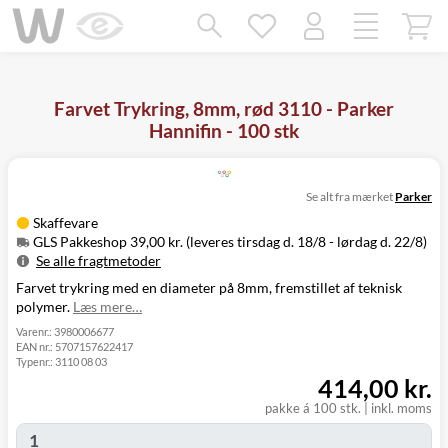
Mangler chatten?
Ret samtykke!
Farvet Trykring, 8mm, rød 3110 - Parker
Hannifin - 100 stk
Se alt fra mærket
Parker
Skaffevare
GLS Pakkeshop 39,00 kr. (leveres tirsdag d. 18/8 - lørdag d. 22/8)
Se alle fragtmetoder
Farvet trykring med en diameter på 8mm, fremstillet af teknisk
Metode
Pris
Leveres
polymer.
Læs mere…
Tirsdag d. 18/8
GLS Pakkeshop
39,00 kr.
- lørdag d. 22/8
Varenr.:
3980006677
EAN nr.:
5707157622417
Tirsdag d. 18/8
GLS
Typenr.:
3110 08 03
49,00 kr.
-
Hjemmelevering
414,00 kr.
mandag d. 24/8
Tirsdag d. 18/8
pakke á 100 stk.
|
inkl. moms
GLS Erhverv
49,00 kr.
-
mandag d. 24/8