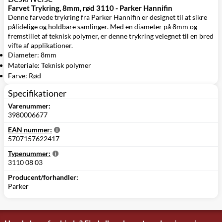
Farvet Trykring, 8mm, rød 3110 - Parker Hannifin
Denne farvede trykring fra Parker Hannifin er designet til at sikre
pålidelige og holdbare samlinger. Med en diameter på 8mm og
fremstillet af teknisk polymer, er denne trykring velegnet til en bred
vifte af applikationer.
Diameter: 8mm
Materiale: Teknisk polymer
Farve: Rød
Specifikationer
Varenummer:
3980006677
EAN nummer:
5707157622417
Typenummer:
3110 08 03
Producent/forhandler:
Parker