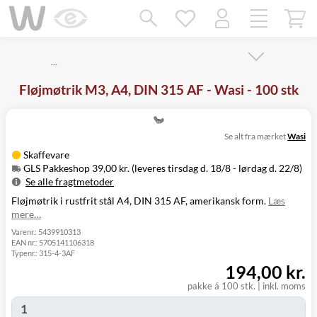
Mangler chatten?
Ret samtykke!
…
Fløjmøtrik M3, A4, DIN 315 AF - Wasi - 100 stk
Se alt fra mærket
Wasi
Skaffevare
GLS Pakkeshop 39,00 kr. (leveres tirsdag d. 18/8 - lørdag d. 22/8)
Se alle fragtmetoder
Fløjmøtrik i rustfrit stål A4, DIN 315 AF, amerikansk form.
Læs
Metode
Pris
Leveres
mere…
Tirsdag d. 18/8
GLS Pakkeshop
39,00 kr.
- lørdag d. 22/8
Varenr.:
5439910313
EAN nr.:
5705141106318
Tirsdag d. 18/8
GLS
Typenr.:
315-4-3AF
49,00 kr.
-
Hjemmelevering
194,00 kr.
mandag d. 24/8
Tirsdag d. 18/8
pakke á 100 stk.
|
inkl. moms
GLS Erhverv
49,00 kr.
-
mandag d. 24/8