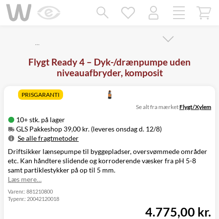
Mangler chatten?
Ret samtykke!
…
Flygt Ready 4 – Dyk-/drænpumpe uden
niveauafbryder, komposit
PRISGARANTI
Se alt fra mærket
Flygt/Xylem
10+ stk. på lager
GLS Pakkeshop 39,00 kr. (leveres onsdag d. 12/8)
Se alle fragtmetoder
Driftsikker lænsepumpe til byggepladser, oversvømmede områder
Metode
Pris
Leveres
etc. Kan håndtere slidende og korroderende væsker fra pH 5-8
GLS Pakkeshop
39,00 kr.
Onsdag d. 12/8
samt partiklestykker på op til 5 mm.
GLS
65,00 kr.
Onsdag d. 12/8
Læs mere…
Hjemmelevering
GLS Erhverv
55,00 kr.
Onsdag d. 12/8
Varenr.:
881210800
Typenr.:
20042120018
Direkte levering
149,00 kr.
Tirsdag d. 11/8
4.775,00 kr.
Click&Collect i
Svenstrup
0,00 kr.
Tirsdag d. 11/8