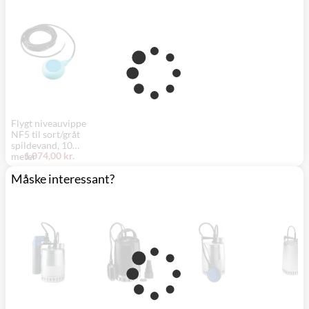
Flygt niveauvippe
NF5 til sort/gråt
spildevand, 10
1.074,00 kr.
meter
Måske interessant?