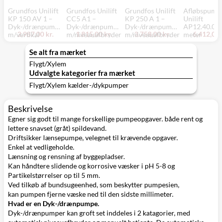
Grundfos Unilift
Grundfos Unilift
Grundfos Unilift
Afløbspump
KP 150 AV 1 –
CC5 A1 –
KP 250 A 1 –
Unilift
Dyk-/drænpumpe
Dyk-/drænpumpe
Dyk-/drænpumpe
AP12.40.06.
2.987,00 kr.
1.815,00 kr.
3.758,00 kr.
6.412,00 
m/vertikal
m/niveauafbryder
m/niveauafbryder
meter
niveauafbryder,
, komposit
. 10 m kabel,
rustfri
rustfri
Se alt fra mærket
Flygt/Xylem
Udvalgte kategorier fra mærket
Flygt/Xylem kælder-/dykpumper
Beskrivelse
Egner sig godt til mange forskellige pumpeopgaver. både rent og
lettere snavset (gråt) spildevand.
Driftsikker lænsepumpe, velegnet til krævende opgaver.
Enkel at vedligeholde.
Lænsning og rensning af byggepladser.
Kan håndtere slidende og korrosive væsker i pH 5-8 og
Partikelstørrelser op til 5 mm.
Ved tilkøb af bundsugeenhed, som beskytter pumpesien,
kan pumpen fjerne væske ned til den sidste millimeter.
Hvad er en Dyk-/drænpumpe.
Dyk-/drænpumper kan groft set inddeles i 2 katagorier, med