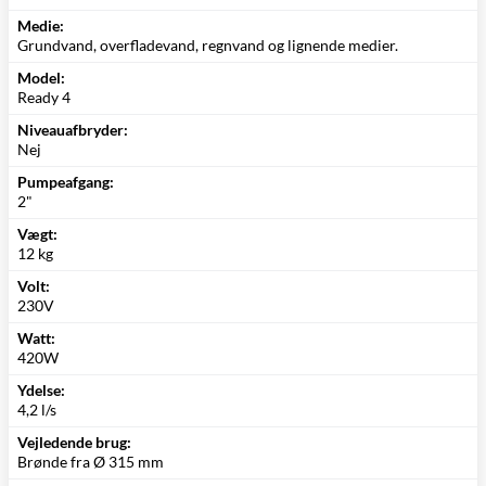
Medie:
Grundvand, overfladevand, regnvand og lignende medier.
Model:
Ready 4
Niveauafbryder:
Nej
Pumpeafgang:
2"
Vægt:
12 kg
Volt:
230V
Watt:
420W
Ydelse:
4,2 l/s
Vejledende brug:
Brønde fra Ø 315 mm