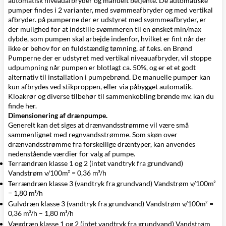
automatisk niveauafbryder og manuelt betjente. De automatiske
pumper findes i 2 varianter, med svømmeafbryder og med vertikal
afbryder. på pumperne der er udstyret med svømmeafbryder, er
der mulighed for at indstille svømmeren til en ønsket min/max
dybde, som pumpen skal arbejde indenfor, hvilket er fint når der
ikke er behov for en fuldstændig tømning, af f.eks. en
Brønd
Pumperne der er udstyret med vertikal niveauafbryder, vil stoppe
udpumpning når pumpen er blotlagt ca. 50%, og er et et godt
alternativ til installation i
pumpebrønd.
De manuelle pumper kan
kun afbrydes ved stikproppen, eller via påbygget automatik.
Kloakrør og diverse tilbehør til sammenkobling brønde mv. kan du
finde
her
.
Dimensionering af drænpumpe.
Generelt kan det siges at drænvandsstrømme vil være små
sammenlignet med regnvandsstrømme. Som skøn over
drænvandsstrømme fra forskellige dræntyper, kan anvendes
nedenstående værdier for valg af pumpe.
Terrændræn klasse 1 og 2 (intet vandtryk fra grundvand)
Vandstrøm v/100m² = 0,36 m³/h
Terrændræn klasse 3 (vandtryk fra grundvand) Vandstrøm v/100m²
= 1,80 m³/h
Gulvdræn klasse 3 (vandtryk fra grundvand) Vandstrøm v/100m² =
0,36 m³/h – 1,80 m³/h
Vægdræn klasse 1 og 2 (intet vandtryk fra grundvand) Vandstrøm