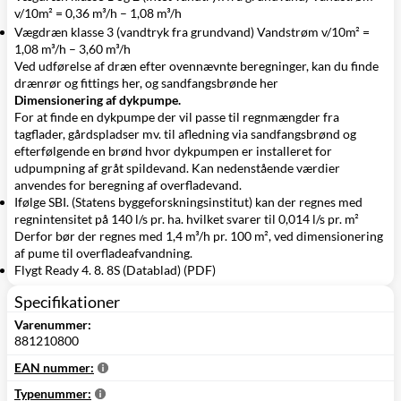
v/10m² = 0,36 m³/h – 1,08 m³/h
Vægdræn klasse 3 (vandtryk fra grundvand) Vandstrøm v/10m² =
1,08 m³/h – 3,60 m³/h
Ved udførelse af dræn efter ovennævnte beregninger, kan du finde
drænrør og fittings
her
, og sandfangsbrønde
her
Dimensionering af dykpumpe.
For at finde en dykpumpe der vil passe til regnmængder fra
tagflader, gårdspladser mv. til afledning via
sandfangsbrønd
og
efterfølgende en
brønd
hvor dykpumpen er installeret for
udpumpning af gråt spildevand. Kan nedenstående værdier
anvendes for beregning af overfladevand.
Ifølge SBI. (Statens byggeforskningsinstitut) kan der regnes med
regnintensitet på 140 l/s pr. ha. hvilket svarer til 0,014 l/s pr. m²
Derfor bør der regnes med 1,4 m³/h pr. 100 m², ved dimensionering
af pume til overfladeafvandning.
Flygt Ready 4. 8. 8S (Datablad) (PDF)
Specifikationer
Varenummer:
881210800
EAN nummer:
Typenummer: