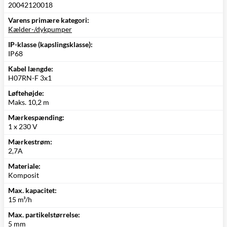
20042120018
Varens primære kategori:
Kælder-/dykpumper
IP-klasse (kapslingsklasse):
IP68
Kabel længde:
H07RN-F 3x1
Løftehøjde:
Maks. 10,2 m
Mærkespænding:
1 x 230 V
Mærkestrøm:
2,7A
Materiale:
Komposit
Max. kapacitet:
15 m³/h
Max. partikelstørrelse:
5 mm