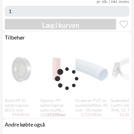
pr. stk.
|
inkl. moms
(9230)
Læg i kurven
Tilbehør
Bund PP til
Uponor PP
Drænrør PVC m.
Spændebånd
opføringsrør -
opføringsrør
kunststoffilter, 80
rustfri stål (
Ø315 mm
uden muffe,
mm - 50 meter
304), 55-70
414,00 kr.
674,00 kr.
2.721,00 kr.
13,10 kr
315x1250mm
Andre købte også