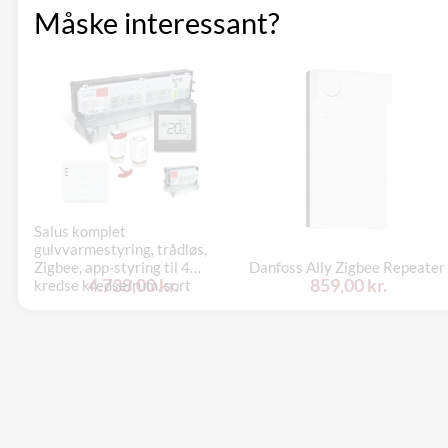
Måske interessant?
Salus komplet
gulvvarmestyring, trådløs,
Zigbee, app-styring til 4
Danfoss Ally Zigbee Repeater
4.738,00 kr.
859,00 kr.
kredse kredse/rum, sort