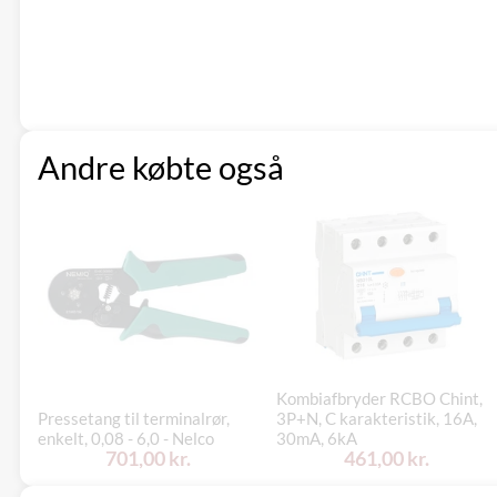
Andre købte også
Kombiafbryder RCBO Chint,
Pressetang til terminalrør,
3P+N, C karakteristik, 16A,
enkelt, 0,08 - 6,0 - Nelco
30mA, 6kA
701,00 kr.
461,00 kr.