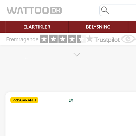
Mangler chatten?
Ret samtykke!
ELARTIKLER
BELYSNING
Fremragende
…
PRISGARANTI