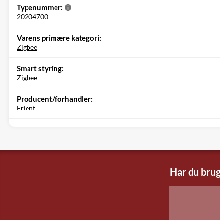
Typenummer:
20204700
Varens primære kategori:
Zigbee
Smart styring:
Zigbee
Producent/forhandler:
Frient
Har du brug