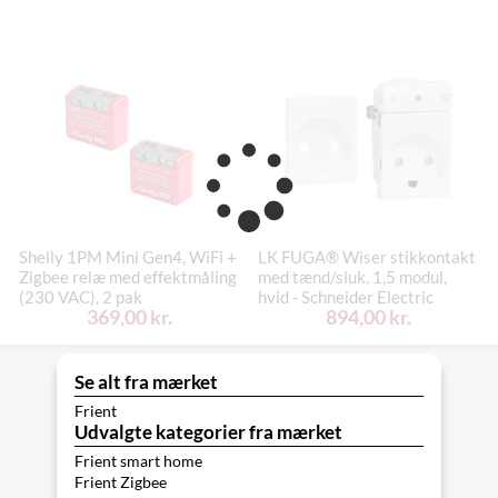
Shelly 1PM Mini Gen4, WiFi +
LK FUGA® Wiser stikkontakt
Zigbee relæ med effektmåling
med tænd/sluk, 1,5 modul,
(230 VAC), 2 pak
hvid - Schneider Electric
369,00 kr.
894,00 kr.
Se alt fra mærket
Frient
Udvalgte kategorier fra mærket
Frient smart home
Frient Zigbee