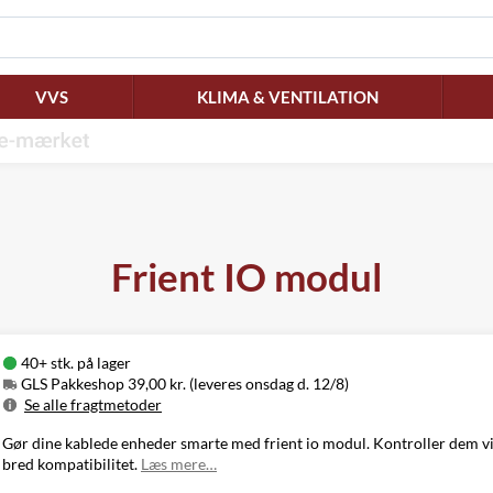
VVS
KLIMA & VENTILATION
Frient IO modul
40+ stk. på lager
GLS Pakkeshop 39,00 kr. (leveres onsdag d. 12/8)
Se alle fragtmetoder
Metode
Pris
Leveres
Gør dine kablede enheder smarte med frient io modul. Kontroller dem vi
GLS Pakkeshop
39,00 kr.
Onsdag d. 12/8
bred kompatibilitet.
Læs mere…
GLS
49,00 kr.
Onsdag d. 12/8