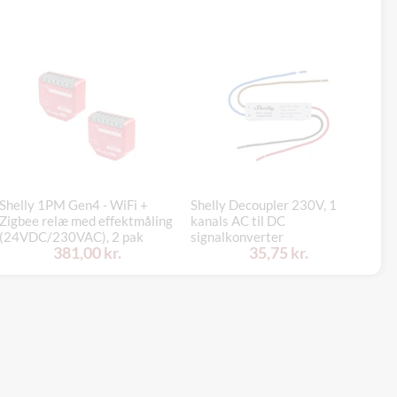
Shelly 1PM Gen4 - WiFi +
Shelly Decoupler 230V, 1
Sa
Zigbee relæ med effektmåling
kanals AC til DC
ud
(24VDC/230VAC), 2 pak
signalkonverter
gu
381,00 kr.
35,75 kr.
Zi