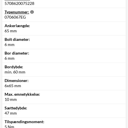
5708620075228
Typenummer:
0706067EG
Ankerlængde:
65 mm
Bolt diameter:
6 mm
Bor diameter:
6 mm
Bordybde:
min. 60 mm
Dimensioner:
6x65 mm
Max. emnetykkelse:
10 mm
Sættedybde:
47 mm
Tilspændingsmoment:
5 Nm