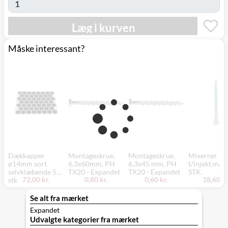
(9230)
torsdag d. 20/8
Læg i kurven
Måske interessant?
Dækkapper
Montageskrue,
Montageskrue,
Mixerrør
ø14mm sort
6,3x60mm, PH
6,3x45 mm, PH
t/injekt.mas
selvklæbende 52
TX20 - Expandet
TX20 - Expandet
STK.
72,00 kr.
0,80 kr.
0,60 kr.
18,60 kr
stk
Se alt fra mærket
Expandet
Udvalgte kategorier fra mærket