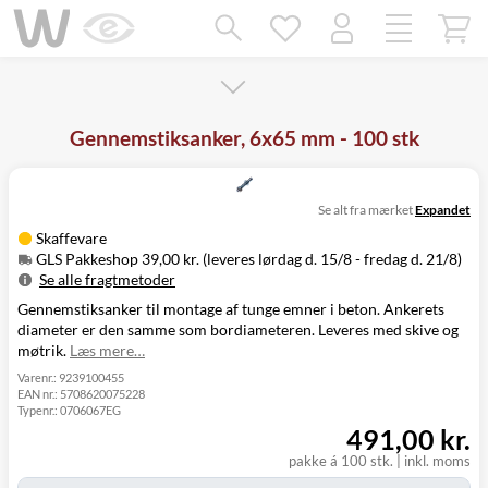
Mangler chatten?
Ret samtykke!
Gennemstiksanker, 6x65 mm - 100 stk
Se alt fra mærket
Expandet
Skaffevare
GLS Pakkeshop 39,00 kr. (leveres lørdag d. 15/8 - fredag d. 21/8)
Se alle fragtmetoder
Gennemstiksanker til montage af tunge emner i beton. Ankerets
Metode
Pris
Leveres
diameter er den samme som bordiameteren. Leveres med skive og
Lørdag d. 15/8
GLS Pakkeshop
39,00 kr.
møtrik.
Læs mere…
- fredag d. 21/8
GLS
Mandag d. 17/8
Varenr.:
9239100455
49,00 kr.
EAN nr.:
5708620075228
Hjemmelevering
- fredag d. 21/8
Typenr.:
0706067EG
Mandag d. 17/8
GLS Erhverv
49,00 kr.
491,00 kr.
- fredag d. 21/8
Click&Collect i
Fredag d. 14/8
pakke á 100 stk.
|
inkl. moms
Svenstrup
0,00 kr.
-