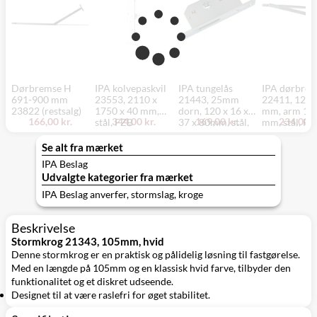
Dørbremse H
IPA kolvepaskvil
IPA tungelås
IPA dørbre
691-900 mm
23553, 2110 x
21443, 25mm
22411, 12 x
23822 (restsalg)
1750 x 40 mm,
dorn, 120 x 16 x
mm, arm 17 
166,00 kr.
344,00 kr.
169,00 kr.
234,00 k
stål, FZB
37 x 80mm, stål,
mm, stål, FZ
FZB.
Se alt fra mærket
IPA Beslag
Udvalgte kategorier fra mærket
IPA Beslag anverfer, stormslag, kroge
Beskrivelse
Stormkrog 21343, 105mm, hvid
Denne stormkrog er en praktisk og pålidelig løsning til fastgørelse.
Med en længde på 105mm og en klassisk hvid farve, tilbyder den
funktionalitet og et diskret udseende.
Designet til at være raslefri for øget stabilitet.