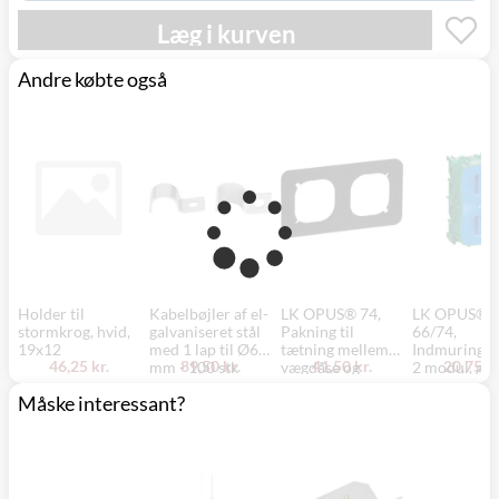
(9230)
Læg i kurven
Andre købte også
Holder til
Kabelbøjler af el-
LK OPUS® 74,
LK OPUS®
stormkrog, hvid,
galvaniseret stål
Pakning til
66/74,
19x12
med 1 lap til Ø6
tætning mellem
Indmuringsd
46,25 kr.
89,50 kr.
41,50 kr.
20,75 kr
mm - 100 stk
vægdåse og
2 modul, grø
indsats (kun til
Lauritz Knu
Måske interessant?
vandret indsats),
2 modul, sort –
Lauritz Knudsen