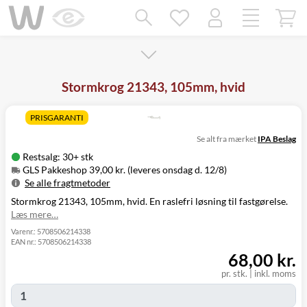
Mangler chatten?
Ret samtykke!
Stormkrog 21343, 105mm, hvid
PRISGARANTI
Se alt fra mærket
IPA Beslag
Restsalg: 30+ stk
GLS Pakkeshop 39,00 kr. (leveres onsdag d. 12/8)
Se alle fragtmetoder
Stormkrog 21343, 105mm, hvid. En raslefri løsning til fastgørelse.
Metode
Pris
Leveres
Læs mere…
GLS Pakkeshop
39,00 kr.
Onsdag d. 12/8
GLS
Varenr.:
5708506214338
49,00 kr.
Onsdag d. 12/8
EAN nr.:
5708506214338
Hjemmelevering
68,00 kr.
GLS Erhverv
49,00 kr.
Onsdag d. 12/8
Direkte levering
149,00 kr.
Tirsdag d. 11/8
pr. stk.
|
inkl. moms
Click&Collect i
Svenstrup
0,00 kr.
Tirsdag d. 11/8