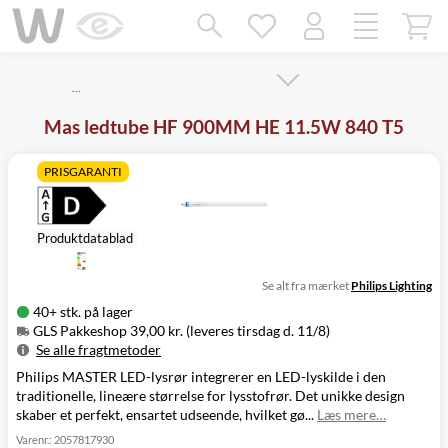
Mangler chatten?
Ret samtykke!
…
Mas ledtube HF 900MM HE 11.5W 840 T5
PRISGARANTI
Produktdatablad
Se alt fra mærket
Philips Lighting
40+ stk. på lager
GLS Pakkeshop 39,00 kr. (leveres tirsdag d. 11/8)
Se alle fragtmetoder
Philips MASTER LED-lysrør integrerer en LED-lyskilde i den
Metode
Pris
Leveres
traditionelle, lineære størrelse for lysstofrør. Det unikke design
GLS Pakkeshop
39,00 kr.
Tirsdag d. 11/8
skaber et perfekt, ensartet udseende, hvilket gø...
Læs mere…
GLS
49,00 kr.
Tirsdag d. 11/8
Hjemmelevering
Varenr.:
2057817930