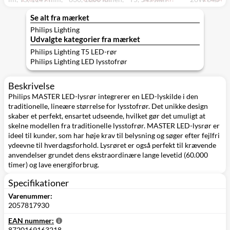
230V
T5, 549 mm
Office Comp
3900 lm
Se alt fra mærket
Philips Lighting
Udvalgte kategorier fra mærket
Philips Lighting T5 LED-rør
Philips Lighting LED lysstofrør
Beskrivelse
Philips MASTER LED-lysrør integrerer en LED-lyskilde i den
traditionelle, lineære størrelse for lysstofrør. Det unikke design
skaber et perfekt, ensartet udseende, hvilket gør det umuligt at
skelne modellen fra traditionelle lysstofrør. MASTER LED-lysrør er
ideel til kunder, som har høje krav til belysning og søger efter fejlfri
ydeevne til hverdagsforhold. Lysrøret er også perfekt til krævende
anvendelser grundet dens ekstraordinære lange levetid (60.000
timer) og lave energiforbrug.
Specifikationer
Varenummer:
2057817930
EAN nummer:
8720169163218