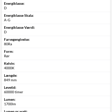
Energiklasse:
D
Energiklasse Skala:
A-G
Energiklasse Værdi:
D
Farvegengivelse:
80Ra
Form:
Rør
Kelvin:
4000K
Længde:
849 mm
Levetid:
60000 timer
Lumen:
1700lm
Lumen pr watt: