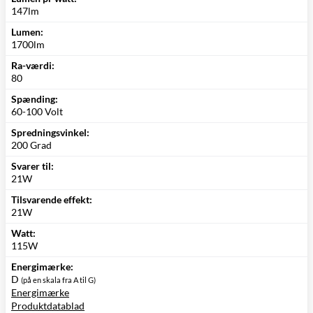
147lm
Lumen:
1700lm
Ra-værdi:
80
Spænding:
60-100 Volt
Spredningsvinkel:
200 Grad
Svarer til:
21W
Tilsvarende effekt:
21W
Watt:
115W
Energimærke:
D
(på en skala fra A til G)
Energimærke
Produktdatablad