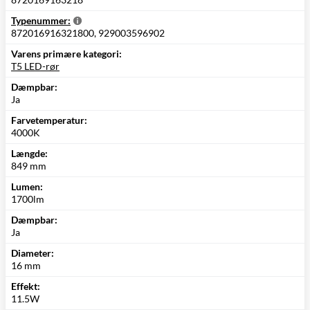
Typenummer:
872016916321800, 929003596902
Varens primære kategori:
T5 LED-rør
Dæmpbar:
Ja
Farvetemperatur:
4000K
Længde:
849 mm
Lumen:
1700lm
Dæmpbar:
Ja
Diameter:
16 mm
Effekt:
11.5W