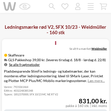
Mangler chatten?
Ret samtykke!
Ledningsmærke rød V2, SFX 10/23 - Weidmüller
- 160 stk
Se alt fra mærket
Weidmüller
Skaffevare
GLS Pakkeshop 39,00 kr. (leveres tirsdag d. 18/8 - lørdag d. 22/8)
Se alle fragtmetoder
Pladsbesparende SlimFix lednings- og kabelmærker, der kan
Metode
Pris
Leveres
monteres efter ledningsmontering. Ideel til SMark-Laser, PrintJet
Tirsdag d. 18/8
GLS Pakkeshop
39,00 kr.
og Plotter MCP Plus/MC-Mobilo markeringssystemer.
Læs mere…
- lørdag d. 22/8
Tirsdag d. 18/8
Varenr.:
7921061464
GLS
EAN nr.:
4032248385348
49,00 kr.
-
Hjemmelevering
Typenr.:
1852370000, SFX 10/23 MC NE RT V2
mandag d. 24/8
831,00 kr.
Tirsdag d. 18/8
GLS Erhverv
49,00 kr.
-
pakke á 160 stk.
|
inkl. moms
mandag d. 24/8