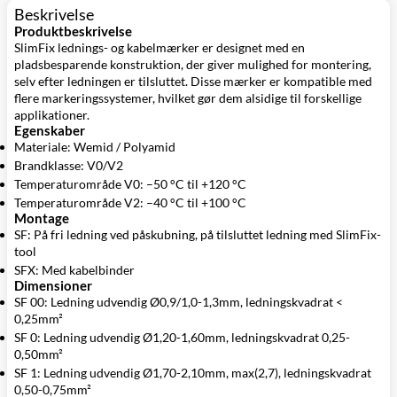
Beskrivelse
Produktbeskrivelse
SlimFix lednings- og kabelmærker er designet med en
pladsbesparende konstruktion, der giver mulighed for montering,
selv efter ledningen er tilsluttet. Disse mærker er kompatible med
flere markeringssystemer, hvilket gør dem alsidige til forskellige
applikationer.
Egenskaber
Materiale: Wemid / Polyamid
Brandklasse: V0/V2
Temperaturområde V0: –50 °C til +120 °C
Temperaturområde V2: –40 °C til +100 °C
Montage
SF: På fri ledning ved påskubning, på tilsluttet ledning med SlimFix-
tool
SFX: Med kabelbinder
Dimensioner
SF 00: Ledning udvendig Ø0,9/1,0-1,3mm, ledningskvadrat <
0,25mm²
SF 0: Ledning udvendig Ø1,20-1,60mm, ledningskvadrat 0,25-
0,50mm²
SF 1: Ledning udvendig Ø1,70-2,10mm, max(2,7), ledningskvadrat
0,50-0,75mm²