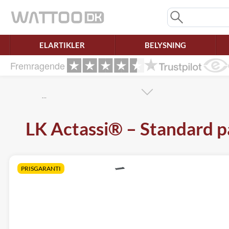
Mangler chatten?
Ret samtykke!
ELARTIKLER
BELYSNING
Fremragende
…
LK Actassi® – Standard pa
PRISGARANTI