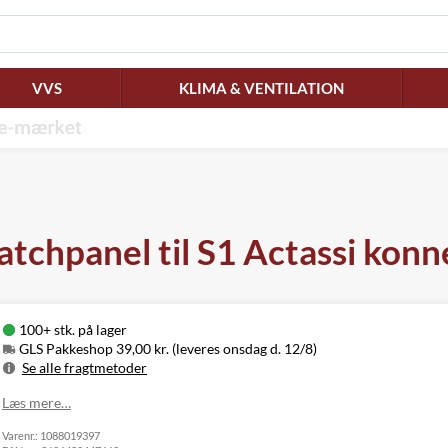
VVS
KLIMA & VENTILATION
tchpanel til S1 Actassi konne
100+ stk. på lager
GLS Pakkeshop 39,00 kr. (leveres onsdag d. 12/8)
Se alle fragtmetoder
Metode
Pris
Leveres
Læs mere…
GLS Pakkeshop
39,00 kr.
Onsdag d. 12/8
Varenr.:
GLS
1088019397
49,00 kr.
Onsdag d. 12/8