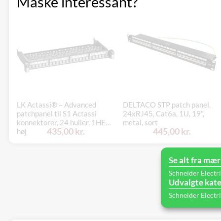
Måske interessant?
LK Actassi® – Advanced
DELTACO STP patch panel,
patchpanel til S1 Actassi
24xRJ45, Cat6a, 1U, 19",
konnektorer, 24 huller, 1HE
metal, sort
435,00 kr.
445,00 kr.
høj
Se alt fra mær
Schneider Electr
Udvalgte kate
Schneider Electr