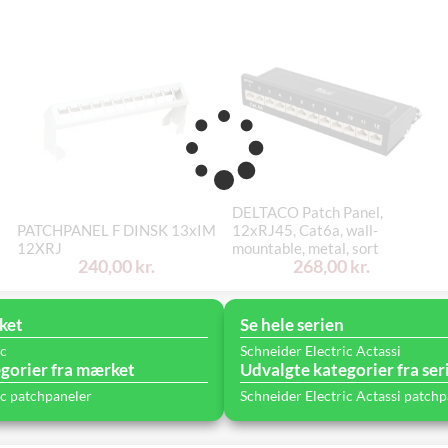
DELTACO Patch Panel,
PATCHPANEL F DINSK 13xIM
12xRJ45, Cat6a, wall-
12XRJ
mountable, metal, sort
240,00 kr.
268,00 kr.
ket
Se hele serien
ic
Schneider Electric Actassi
gorier fra mærket
Udvalgte kategorier fra ser
ic patchpaneler
Schneider Electric Actassi patch