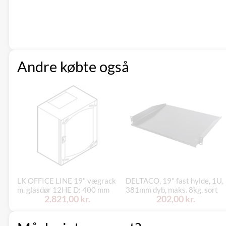
Andre købte også
LK OFFICE LINE 19" vægrack
DELTACO, 19" fast hylde, 1U,
m. glasdør 12HE D: 400 mm
381mm dyb, maks. 8kg, sort
2.821,00 kr.
202,00 kr.