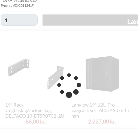
EAN nr.:
3606480447662
Hjemmelevering
Typenr.:
VDIG011241F
GLS Erhverv
49,00 kr.
Onsdag d. 12/8
Direkte levering
149,00 kr.
Tirsdag d. 11/8
Læg
Click&Collect i
Svenstrup
0,00 kr.
Tirsdag d. 11/8
(9230)
19" Rack
Lanview 19" 12U Pro
vægbeslag/rackbeslag,
vægrack sort 600x450x645
DELTACO 19-DTSR0702, 2U
mm
86,00 kr.
2.227,00 kr.