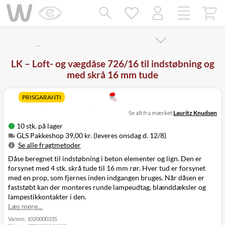
Mangler chatten?
Ret samtykke!
…
LK – Loft- og vægdåse 726/16 til indstøbning og
med skrå 16 mm tude
PRISGARANTI
Se alt fra mærket
Lauritz Knudsen
10 stk. på lager
GLS Pakkeshop 39,00 kr. (leveres onsdag d. 12/8)
Se alle fragtmetoder
Dåse beregnet til indstøbning i beton elementer og lign. Den er
Metode
Pris
Leveres
forsynet med 4 stk. skrå tude til 16 mm rør. Hver tud er forsynet
GLS Pakkeshop
39,00 kr.
Onsdag d. 12/8
med en prop, som fjernes inden indgangen bruges. Når dåsen er
GLS
49,00 kr.
Onsdag d. 12/8
faststøbt kan der monteres runde lampeudtag, blænddæksler og
Hjemmelevering
lampestikkontakter i den.
GLS Erhverv
49,00 kr.
Onsdag d. 12/8
Læs mere…
Direkte levering
149,00 kr.
Tirsdag d. 11/8
Click&Collect i
Varenr.:
1020000335