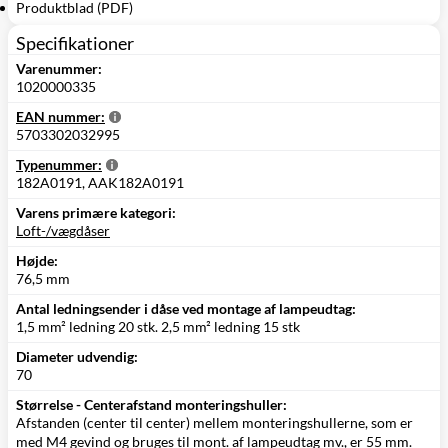
Produktblad (PDF)
Specifikationer
Varenummer:
1020000335
EAN nummer:
5703302032995
Typenummer:
182A0191, AAK182A0191
Varens primære kategori:
Loft-/vægdåser
Højde:
76,5 mm
Antal ledningsender i dåse ved montage af lampeudtag:
1,5 mm² ledning 20 stk. 2,5 mm² ledning 15 stk
Diameter udvendig:
70
Størrelse - Centerafstand monteringshuller:
Afstanden (center til center) mellem monteringshullerne, som er
med M4 gevind og bruges til mont. af lampeudtag mv., er 55 mm.