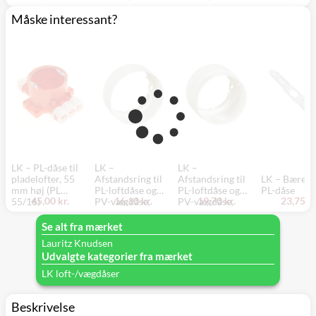
Måske interessant?
LK – PL-dåse til
LK –
LK –
pladelofter, 55
Afstandsring til
Afstandsring til
LK – Bærejer
mm høj (PL
PL-loftdåse og
PL-loftdåse og
PL-dåse
45,00 kr.
16,10 kr.
19,70 kr.
23,75 kr
55/16)
PV-vægdåse,
PV-vægdåse,
udligner fra 6 til
udligner fra 30 til
26 mm
50 mm
Se alt fra mærket
Lauritz Knudsen
Udvalgte kategorier fra mærket
LK loft-/vægdåser
Beskrivelse