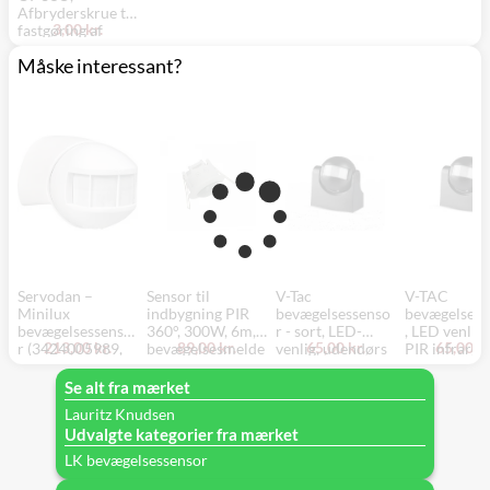
Afbryderskrue til
3,00 kr.
fastgøring af
indsatse - NKT
Måske interessant?
Fasteners
Servodan –
Sensor til
V-Tac
V-TAC
Minilux
indbygning PIR
bevægelsessenso
bevægelsess
bevægelsessenso
360°, 300W, 6m,
r - sort, LED-
, LED venlig,
213,00 kr.
89,00 kr.
65,00 kr.
65,00 kr
r (3424005989,
bevægelsesmelde
venlig, udendørs
PIR infrarød
41-227, 941-
r, IP20, 230V -
PIR infrarød
IP44 udendø
2270300) - Hvid
SpectrumLED
bevægelsessenso
(230V input)
Se alt fra mærket
r med IP44, 230V
Lauritz Knudsen
input
Udvalgte kategorier fra mærket
LK bevægelsessensor