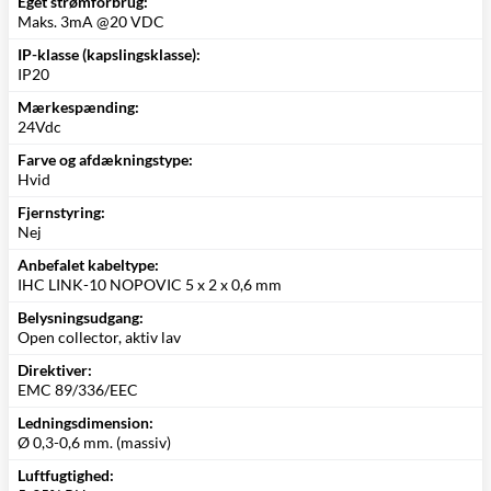
Eget strømforbrug:
Maks. 3mA @20 VDC
IP-klasse (kapslingsklasse):
IP20
Mærkespænding:
24Vdc
Farve og afdækningstype:
Hvid
Fjernstyring:
Nej
Anbefalet kabeltype:
IHC LINK-10 NOPOVIC 5 x 2 x 0,6 mm
Belysningsudgang:
Open collector, aktiv lav
Direktiver:
EMC 89/336/EEC
Ledningsdimension:
Ø 0,3-0,6 mm. (massiv)
Luftfugtighed: