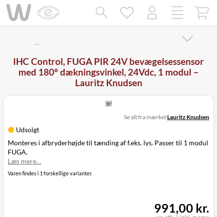
Mangler chatten?
Ret samtykke!
…
IHC Control, FUGA PIR 24V bevægelsessensor
med 180° dækningsvinkel, 24Vdc, 1 modul –
Lauritz Knudsen
Se alt fra mærket
Lauritz Knudsen
Udsolgt
Monteres i afbryderhøjde til tænding af f.eks. lys. Passer til 1 modul
FUGA.
Læs mere…
Varen findes i 1 forskellige varianter.
991,00 kr.