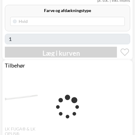
pr. stk.
|
inkl. moms
Farve og afdækningstype
Læg i kurven
Tilbehør
LK FUGA® & LK
OPUS®,