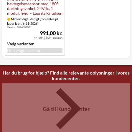
bevægelsessensor med 180°
dækningsvinkel, 24Vdc, 1
modul, hvid – Lauritz Knudsen
Midlertidigt udsolgt (forventes på
lager igen: 6-11-2026)
Varenr.:
1024001071
991,00 kr.
pr. stk.
|
inkl. moms
Vælg varianten
Den valgte variant
Har du brug for hjælp? Find alle relevante oplysninger i vores
kundecenter.
Gå til Kundecenter