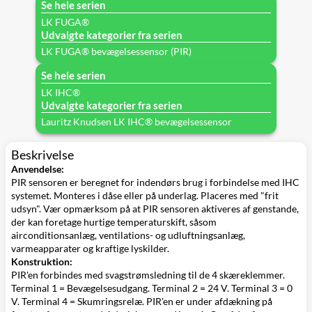
Se hele serien
LK FUGA®
Udvalgte kategorier fra serien
LK FUGA® bevægelsessensor (PIR)
Se hele serien
LK IHC®
Udvalgte kategorier fra serien
Lauritz Knudsen LK IHC® bevægelsessensor
Beskrivelse
Anvendelse:
PIR sensoren er beregnet for indendørs brug i forbindelse med IHC
systemet. Monteres i dåse eller på underlag. Placeres med "frit
udsyn". Vær opmærksom på at PIR sensoren aktiveres af genstande,
der kan foretage hurtige temperaturskift, såsom
airconditionsanlæg, ventilations- og udluftningsanlæg,
varmeapparater og kraftige lyskilder.
Konstruktion:
PIR'en forbindes med svagstrømsledning til de 4 skæreklemmer.
Terminal 1 = Bevægelsesudgang. Terminal 2 = 24 V. Terminal 3 = 0
V. Terminal 4 = Skumringsrelæ. PIR'en er under afdækning på