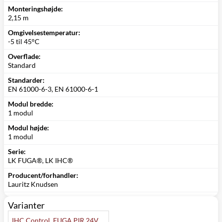
Monteringshøjde:
2,15 m
Omgivelsestemperatur:
-5 til 45°C
Overflade:
Standard
Standarder:
EN 61000-6-3, EN 61000-6-1
Modul bredde:
1 modul
Modul højde:
1 modul
Serie:
LK FUGA®, LK IHC®
Producent/forhandler:
Lauritz Knudsen
Varianter
IHC Control, FUGA PIR 24V