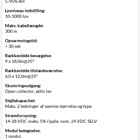
5-95% RH
Lysniveau indstilling:
10-1000 lux
Maks. kabellængde:
300 m
Opvarmningstid:
< 30 sek
Rækkevidde bevægelse:
9 x 18,0m@25°
Rækkevidde tilstædeværelse:
6,0 x 12,0m@25°
Skumringsudgang:
Open collector, aktiv lav
Sløjfekapacitet:
Maks. 2 ledninger af samme størrelse og type
Strømforsyning:
14-28 VDC maks. 5% ripple, nom. 24 VDC SELV
Modul betegnelse:
1 modul