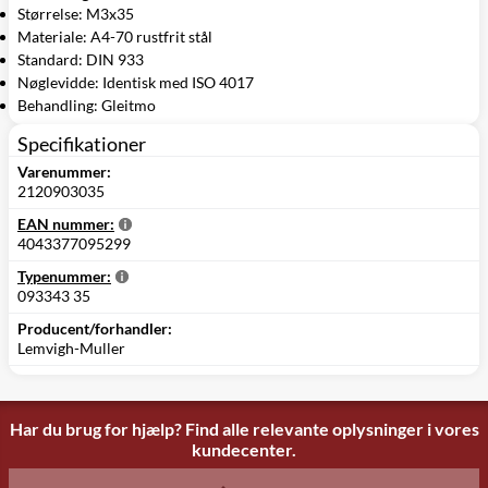
Størrelse: M3x35
Materiale: A4-70 rustfrit stål
Standard: DIN 933
Nøglevidde: Identisk med ISO 4017
Behandling: Gleitmo
Specifikationer
Varenummer:
2120903035
EAN nummer:
4043377095299
Typenummer:
093343 35
Producent/forhandler:
Lemvigh-Muller
Har du brug for hjælp? Find alle relevante oplysninger i vores
kundecenter.