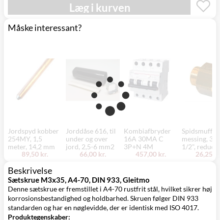
Læg i kurven
Måske interessant?
Jordspyd kobber
Jorddåse 616, til
Kombiafbryder
Spidsmuffe,
254MY, 1,5
under og over
16A 30MA C
messing, 3/4
meter, 14,2 mm
jord, 2,5-6 mm2
3P+N 4M
1/2", reduce
89,50 kr.
66,00 kr.
457,00 kr.
26,25 kr
Beskrivelse
Sætskrue M3x35, A4-70, DIN 933, Gleitmo
Denne sætskrue er fremstillet i A4-70 rustfrit stål, hvilket sikrer høj
korrosionsbestandighed og holdbarhed. Skruen følger DIN 933
standarden og har en nøglevidde, der er identisk med ISO 4017.
Produktegenskaber: