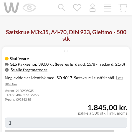
Mangler chatten?
Ret samtykke!
Sætskrue M3x35, A4-70, DIN 933, Gleitmo - 500
stk
Skaffevare
GLS Pakkeshop 39,00 kr. (leveres lørdag d. 15/8 - fredag d. 21/8)
Se alle fragtmetoder
Nøglevidde er identisk med ISO 4017. Sætskrue i rustfrit stål.
Læs
Metode
Pris
Leveres
mere…
Lørdag d. 15/8
GLS Pakkeshop
39,00 kr.
- fredag d. 21/8
Varenr.:
2120903035
EAN nr.:
4043377095299
GLS
Mandag d. 17/8
49,00 kr.
Typenr.:
093343 35
Hjemmelevering
- fredag d. 21/8
1.845,00 kr.
Mandag d. 17/8
GLS Erhverv
49,00 kr.
- fredag d. 21/8
pakke á 500 stk.
|
inkl. moms
Click&Collect i
Fredag d. 14/8
Svenstrup
0,00 kr.
-
(9230)
torsdag d. 20/8