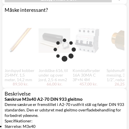
Måske interessant?
Jordspyd kobber
Jorddåse 616, til
Kombiafbryder
Spidsmuffe,
254MY, 1,5
under og over
16A 30MA C
messing, 3/4
meter, 14,2 mm
jord, 2,5-6 mm2
3P+N 4M
1/2", reduce
89,50 kr.
66,00 kr.
457,00 kr.
26,25 kr
Beskrivelse
Sæskrue M3x40 A2-70 DIN 933 gleitmo
Denne sæskrue er fremstillet i A2-70 rustfrit stål og følger DIN 933
standarden. Den er udstyret med gleitmo overfladebehandling for
forbedret ydeevne.
Specifikationer:
Størrelse: M3x40