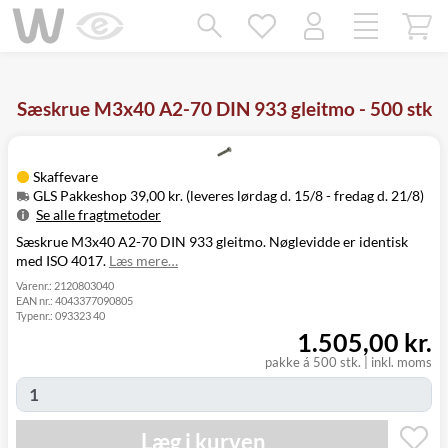
Mangler chatten?
Ret samtykke!
Sæskrue M3x40 A2-70 DIN 933 gleitmo - 500 stk
Skaffevare
GLS Pakkeshop 39,00 kr. (leveres lørdag d. 15/8 - fredag d. 21/8)
Se alle fragtmetoder
Sæskrue M3x40 A2-70 DIN 933 gleitmo. Nøglevidde er identisk
Metode
Pris
Leveres
med ISO 4017.
Læs mere…
Lørdag d. 15/8
GLS Pakkeshop
39,00 kr.
- fredag d. 21/8
Varenr.:
2120803040
EAN nr.:
4043377090805
GLS
Mandag d. 17/8
49,00 kr.
Typenr.:
093323 40
Hjemmelevering
- fredag d. 21/8
1.505,00 kr.
Mandag d. 17/8
GLS Erhverv
49,00 kr.
- fredag d. 21/8
pakke á 500 stk.
|
inkl. moms
Click&Collect i
Fredag d. 14/8
Svenstrup
0,00 kr.
-
(9230)
torsdag d. 20/8
Læg i kurven