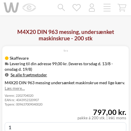
Mangler chatten?
Ret samtykke!
M4X20 DIN 963 messing, undersænket
maskinskrue - 200 stk
Skaffevare
Levering til din adresse 99,00 kr. (leveres torsdag d. 13/8 -
onsdag d. 19/8)
Se alle fragtmetoder
M4X20 DIN 963 messing undersænket maskinskrue med lige kærv.
Metode
Pris
Leveres
Læs mere…
Torsdag d. 13/8
Levering til
99,00 kr.
-
Varenr.:
2202704020
din adresse
EAN nr.:
4043952320907
onsdag d. 19/8
Typenr.:
009637009040020
Click&Collect
Torsdag d. 13/8
797,00 kr.
i Svenstrup
0,00 kr.
-
(9230)
onsdag d. 19/8
pakke á 200 stk. | inkl. moms